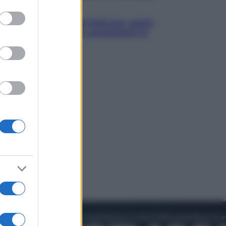
to grant or
Televisione
ed purposes
Estate da anime: 10 titoli per capire
il fenomeno che ha conquistato la
cultura pop