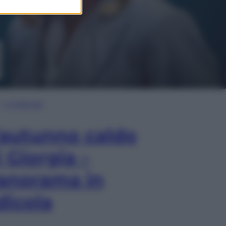
In Edicola
’autunno caldo
i Giorgia –
anorama in
dicola