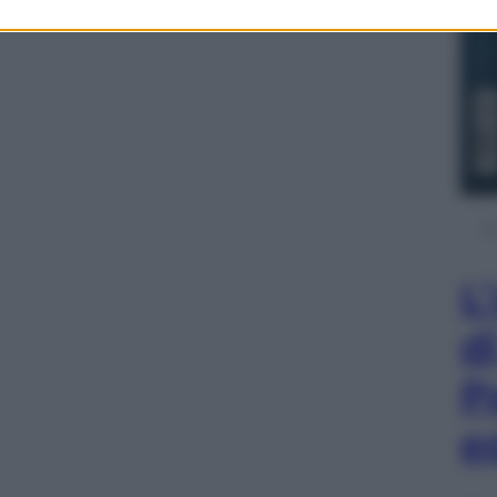
L
d
P
e