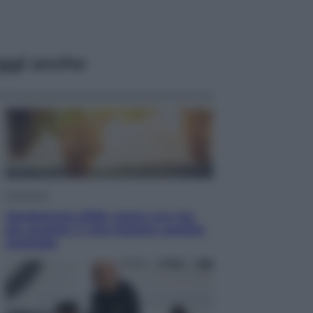
ggi anche
Economia
Vendemmia 2026, meno uva ma
più qualità: il vino italiano cambia
strategia