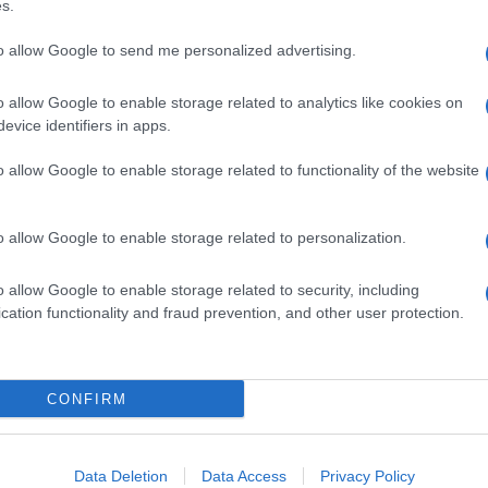
s.
ziani hanno lanciato una bomba a mano contro la
Natale.
to allow Google to send me personalized advertising.
o allow Google to enable storage related to analytics like cookies on
e maggioranza cattolico dove i musulmani sono
evice identifiers in apps.
er la libertà del Bangsamoro islamico” sono entrati
 proprio rotto qualsiasi rapporto con
o allow Google to enable storage related to functionality of the website
 questi ultimi con il governo nel 2014, un’intesa
urava da 45 anni
con i ribelli musulmani. In cambio
 del Milf hanno ottenuto una limitata autonomia che
 insufficiente. Proprio oggi il Papa, ricordando il
o allow Google to enable storage related to personalization.
 Twitter a pregare “per i cristiani che sono
ognoso di tanti”.
o allow Google to enable storage related to security, including
cation functionality and fraud prevention, and other user protection.
CONFIRM
Data Deletion
Data Access
Privacy Policy