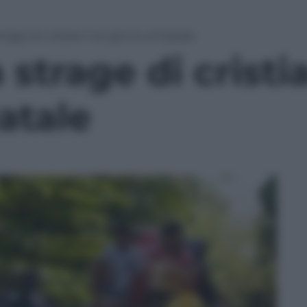
strage di cristiani nel giorno di Natale
a strage di cristi
atale