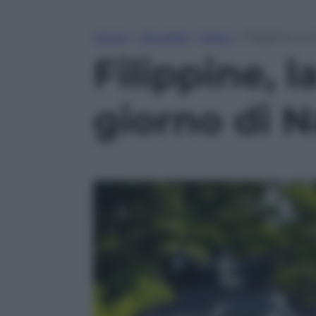
Home
»
Attualità
»
Esteri
»
Filippine, la 
Filippine, l
giorno di N