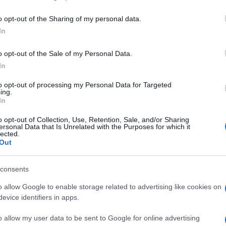
including but not limited to your visit or usage behaviour. You may click 
 to Google and its third-party tags to use your data for below specifi
o opt-out of the Sharing of my personal data.
ogle consent section.
In
illaggi del sud delle
Filippine
, dove i guerriglieri
o opt-out of the Sale of my Personal Data.
hter
hanno attaccato un gruppo di contadini
In
vorare e alcuni fedeli che si erano recati in una
to opt-out of processing my Personal Data for Targeted
ing.
In
, nel secondo due. L’esercito, che era già in
o opt-out of Collection, Use, Retention, Sale, and/or Sharing
are nelle loro case per non correre inutili rischi, è
ersonal Data that Is Unrelated with the Purposes for which it
ngere i miliziani islamici a ritirarsi: secondo le
lected.
 200, tra loro almeno quattro sono stati uccisi dai
Out
consents
slamic Freedom Fighter – che vuole la
creazione
o allow Google to enable storage related to advertising like cookies on
li accordi di pace firmati nel 2014 tra il principale
evice identifiers in apps.
i liberazione Moro, Milf) e il governo di Manila.
vo con il Milf, Miriam Coronell-Ferrer, i sette
o allow my user data to be sent to Google for online advertising
 freddo da distanza ravvicinata mentre gli altri