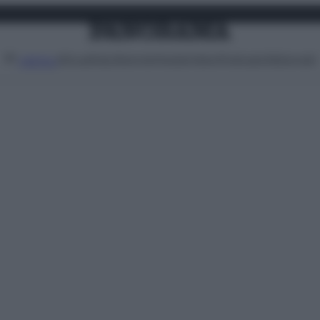
Attualità
Lifestyle
Moda
Video
Podcast
Abbonati
MENU