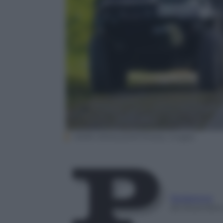
MARK NAVALES/AFP/Getty Images
Redazione
26 Dicembre