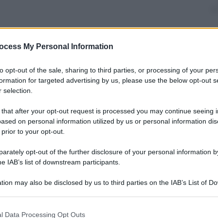
ocess My Personal Information
nti preferite
ha attaccato due villaggi nel sud del
to opt-out of the sale, sharing to third parties, or processing of your per
formation for targeted advertising by us, please use the below opt-out s
 selection.
 that after your opt-out request is processed you may continue seeing i
ased on personal information utilized by us or personal information dis
 prior to your opt-out.
rately opt-out of the further disclosure of your personal information by
he IAB’s list of downstream participants.
tion may also be disclosed by us to third parties on the IAB’s List of 
 that may further disclose it to other third parties.
 that this website/app uses one or more Google services and may gath
l Data Processing Opt Outs