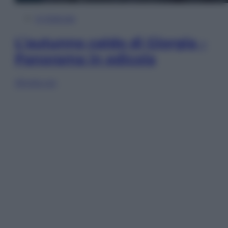
In Edicola
L’autunno caldo di Giorgia –
Panorama in edicola
Sfoglia ora