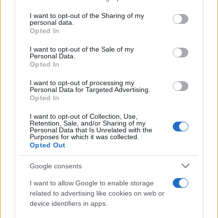
on the IAB’s List of Downstream Participants that may further
I want to opt-out of the Sharing of my
disclose it to other third parties.
personal data.
Opted In
Please note that this website/app uses one or more Google
services and may gather and store information including but
I want to opt-out of the Sale of my
Personal Data.
not limited to your visit or usage behaviour. You may click to
Opted In
grant or deny consent to Google and its third-party tags to
use your data for below specified purposes in below Google
I want to opt-out of processing my
consent section.
Personal Data for Targeted Advertising.
Opted In
I want to opt-out of Collection, Use,
Retention, Sale, and/or Sharing of my
Personal Data that Is Unrelated with the
Purposes for which it was collected.
Opted Out
Google consents
I want to allow Google to enable storage
related to advertising like cookies on web or
device identifiers in apps.