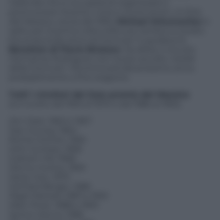
l’azienda che si occuperà di organizzare e
promuovere l’evento. Corsi e ricorsi storici. A Città
del Messico, storia del 1992,
Michael Schumacher
è
salito per la prima volta nella sua carriera sul podio.
Era al secondo anno di Formula 1 e guidava la
Benetton di Flavio Briatore
. Da allora, il circuito
Hermanos Rodriguez non ha più accolto i bolidi
della Formula 1. Ricomincerà dal prossimo anno,
probabilmente a fine stagione.
Tutti i vincitori del Gran premio del Messico
(si è svolto dal 1963 al 1970 e dal 1986 al 1992)
Jim Clark, 1963 e 1967
Dan Gurney, 1964
Richie Ginther, 1965
John Surtees, 1966
Graham Hill, 1968
Denny Hulme, 1969
Jacky Ickx, 1970
Gerhard Berger, 1986
Nigel Mansell, 1987 e 1992
Alain Prost, 1988 e 1990
Ayrton Senna, 1989