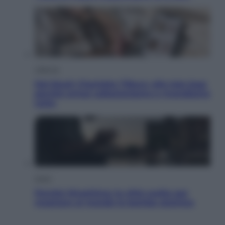
Lifestyle
Dal blush Charlotte Tilbury alle tote bag:
perché ormai collezioniamo e rivendiamo
tutto
Esteri
Perché Hiroshima: la città scelta per
mostrare al mondo la bomba atomica