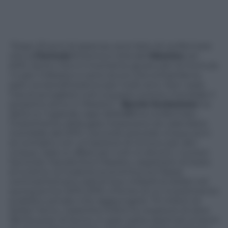
“
Dopo 23 anni di assenza, sono lieto di confermare
che la
Formula 1
ritorna a città del
Messico
nel
2015. Sento che è il momento giusto per la Formula
1 e per il Messico e sono sicuro che entrambe le
parti ne beneficeranno per molti anni. Non vedo
l’ora di accogliere tutti a questo evento mondiale il
prossimo anno in Messico“.
Bernie Ecclestone
ha
detto sì. Il grande capo della
F.1
ha confermato
l’inserimento della gara messicana nel calendario
mondiale dal 2015. L’accordo prevede cinque anni
di contratto con un’opzione di rinnovo per altri
cinque. Sarà un affare per tutti, lo dicono i numeri.
Secondo Claudia Ruiz Massieu, segretario di Stato
al turismo, la ricaduta economica sul Paese
centroamericano sarà di due miliardi di dollari nel
quinquennio 2015-2019, a fronte di un investimento
pubblico-privato che raggiungerà i 72 milioni di
dollari l’anno. Garantita inoltre la creazione di oltre
18mila posti di lavoro, in gran parte destinati ai lavori