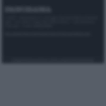
© 2025 – Panorama s.r.l. (Gruppo Società Editrice Italiana
spa) – Via Vittor Pisani 28, 20124 Milano – riproduzione
riservata – P.IVA 10518230965
Attualità
Lifestyle
Moda
Video
Podcast
Abbonati
Preferenze Privacy
Privacy Policy
Cookie Policy
Note legali