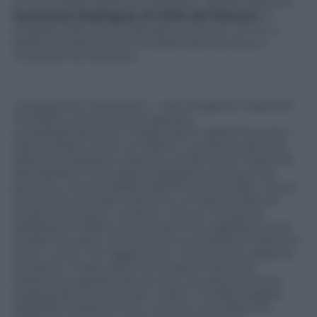
di “ammodernamento completo” dell’autodromo
Hermanos Rodriguez di Città del Messico
. Il
progetto del nuovo tracciato a Cancun, di cui si
parla da qualche anno, è destinato dunque a
rimanere nel cassetto.
L’autodromo messicano – che ha aperto i battenti
nel 1963 e che finora ha ospitato,
complessivamente, 15 gran premi della Formula 1 –
sarà rivoltato come un calzino. Le tribune dei box
saranno ampliate e rese più confortevoli, l’area Vip
del paddock club sarà accessibile a cinquemila
persone, nuovo l’asfalto dell’intero tracciato, nuova
la torre di controllo e almeno un paio di tribune
lungo in percorso. Là dove c’era un campo di
baseball si infilerà una chicane che taglierà in due
quella che pare una curva di uno stadio di calcio. Di
tutto, un po’. Per aggiornare i contenuti e ripartire
di slancio. “Posso dire che la pista manterrà
l’essenza originale del circuito, ma diventerà più
impegnativa e sicura per i piloti”, ha fatto sapere
Alejandro Soberon Kuri, numero uno della CIE,