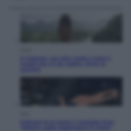
Viaggi
In Vietnam, con stile. Guida a tutto il
meglio che c’è da vedere, vivere (e
gustare)
Sport
Pellacani fa la storia: 5 medaglie d’oro
“Adesso voglio raggiungere le cinesi”