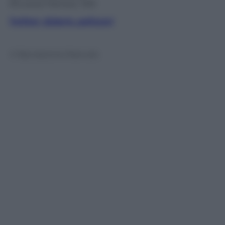
Riccardo Patrese, 1991
Twitter: @dario_pelizzari
© Riproduzione Riservata