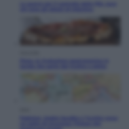
La guerra per il controllo della Fifa, ecco
chi sono gli alleati di Infantino
Vino e Cibo
Pizza, la rivoluzione gastronomica in
tavola che parte dal mulino a pietra
Esteri
Pakistan, Arabia Saudita e Turchia verso
un patto di sicurezza: l’intesa che