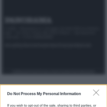
© 2025 – Panorama s.r.l. (Gruppo Società Editrice Italiana
spa) – Via Vittor Pisani 28, 20124 Milano – riproduzione
riservata – P.IVA 10518230965
Attualità
Lifestyle
Moda
Video
Podcast
Abbonati
Preferenze Privacy
Privacy Policy
Cookie Policy
Note legali
Do Not Process My Personal Information
If you wish to opt-out of the sale, sharing to third parties, or