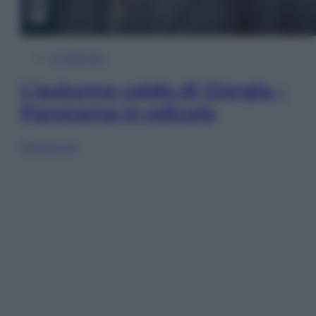
In Edicola
L’autunno caldo di Giorgia –
Panorama in edicola
Sfoglia ora