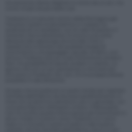
Ovviamente Dante Alighieri è morto da un po’, ma
come incipit era più bello così.
Tredozio è un piccolo centro della Romagna già
Toscana; il posto è panoramico e il paese ha
qualcosa di un presepio, con le case di pietra e il
torrente che lo attraversa. Si trova a una certa
distanza dal capoluogo provinciale, Forlì, e
soprattutto è lontano da qualsiasi strada di
scorrimento o di passaggio casuale; di fatto, uno
arriva a Tredozio solo se vuole fortemente andarci.
Non c’è possibilità di lasciar andare il volante, un
giorno che si è un po’ pensierosi, e ritrovarsi poi
d’incanto a Tredozio. No: non c’è inconsapevolezza
possibile in tale direzione.
Mi pare che la scelta di un posto simile per ospitare
l’entrata dell’inferno sia dunque perfettamente in
linea con la dottrina cattolica e, più in generale, con
una sana fiducia nell’essere umano. D’altra parte,
non ho scritto questo breve pezzo per boicottare in
alcun modo il turismo verso Tredozio; io ci sono
stato e ci tornerò, il posto è bello e vale la pena
visitarlo. Anche l’entrata dell’inferno, che è un po’