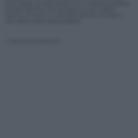
fuori paese, va vista: quello che vi chiedo è soltanto
di stare attenti a non sporgervi e non caderci
dentro, ma sono un veteroumanista e mi fido in
toto della vostra responsabilità.
© Riproduzione Riservata