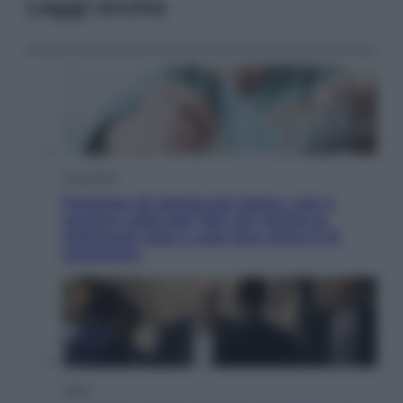
Leggi anche
Economia
Pensione di agosto più bassa, non è
sempre colpa del 730: chi rischia la
trattenuta Inps e cosa fare entro il 15
settembre
Sport