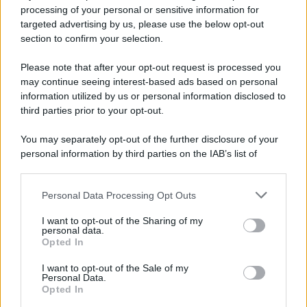
processing of your personal or sensitive information for
targeted advertising by us, please use the below opt-out
section to confirm your selection.
Please note that after your opt-out request is processed you
may continue seeing interest-based ads based on personal
information utilized by us or personal information disclosed to
third parties prior to your opt-out.
You may separately opt-out of the further disclosure of your
personal information by third parties on the IAB’s list of
downstream participants.
Personal Data Processing Opt Outs
This information may also be disclosed by us to third parties
on the IAB’s List of Downstream Participants that may further
I want to opt-out of the Sharing of my
disclose it to other third parties.
personal data.
Opted In
Please note that this website/app uses one or more Google
services and may gather and store information including but
I want to opt-out of the Sale of my
Personal Data.
not limited to your visit or usage behaviour. You may click to
Opted In
grant or deny consent to Google and its third-party tags to