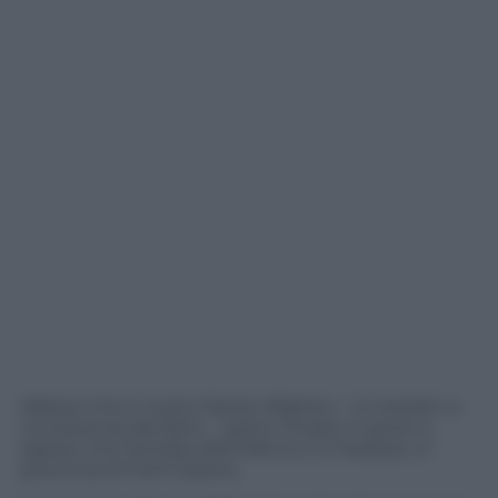
Adesso che è morto Dante Alighieri – lui era ben a
conoscenza del fatto – siamo rimasti in pochi a
sapere che l’entrata dell’inferno è a Tredozio, in
provincia di Forlì-Cesena.