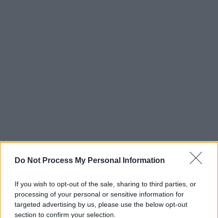
Do Not Process My Personal Information
If you wish to opt-out of the sale, sharing to third parties, or
processing of your personal or sensitive information for
targeted advertising by us, please use the below opt-out
section to confirm your selection.