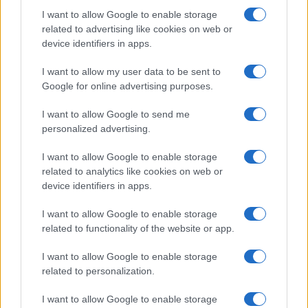
I want to allow Google to enable storage
related to advertising like cookies on web or
device identifiers in apps.
I want to allow my user data to be sent to
Google for online advertising purposes.
I want to allow Google to send me
personalized advertising.
I want to allow Google to enable storage
related to analytics like cookies on web or
device identifiers in apps.
I want to allow Google to enable storage
related to functionality of the website or app.
I want to allow Google to enable storage
related to personalization.
I want to allow Google to enable storage