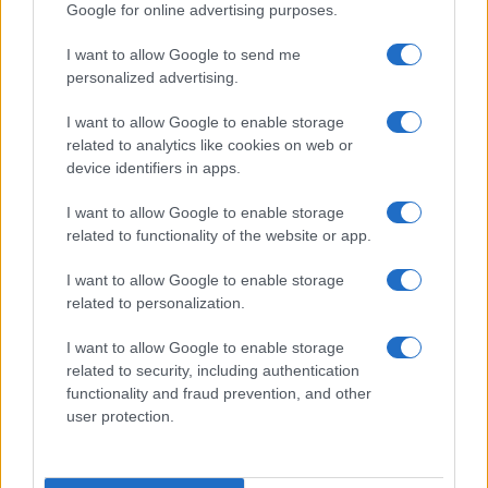
Google for online advertising purposes.
I want to allow Google to send me
personalized advertising.
I want to allow Google to enable storage
related to analytics like cookies on web or
device identifiers in apps.
I want to allow Google to enable storage
related to functionality of the website or app.
I want to allow Google to enable storage
related to personalization.
I want to allow Google to enable storage
related to security, including authentication
functionality and fraud prevention, and other
user protection.