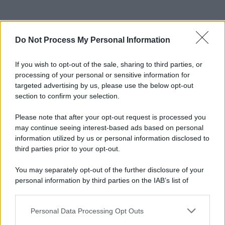
Do Not Process My Personal Information
If you wish to opt-out of the sale, sharing to third parties, or
processing of your personal or sensitive information for
targeted advertising by us, please use the below opt-out
section to confirm your selection.
Please note that after your opt-out request is processed you
may continue seeing interest-based ads based on personal
information utilized by us or personal information disclosed to
third parties prior to your opt-out.
You may separately opt-out of the further disclosure of your
personal information by third parties on the IAB’s list of
downstream participants.
Personal Data Processing Opt Outs
This information may also be disclosed by us to third parties
on the IAB’s List of Downstream Participants that may further