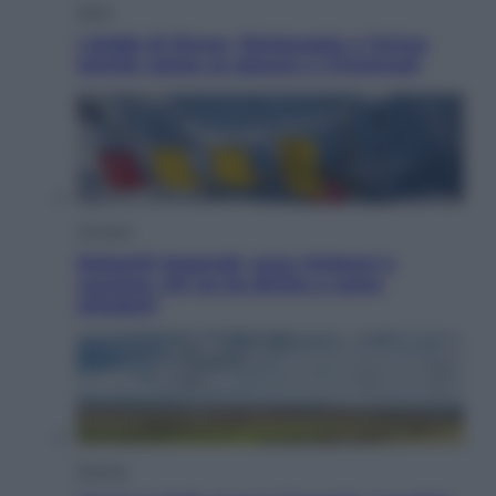
Sport
I dubbi di Sinner, fisioterapia a Torino:
Jannik valuta se giocare a Cincinnati
Cronaca
Dolomiti Superski, ecco rimborsi e
voucher: chi ne ha diritto e come
chiederli
Energia