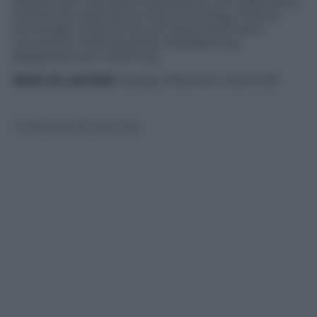
tradizionale. Precedenti esperienze con DART/DFA,
Sizmek e/o Atlas ad serving technology, RTB ad
exchanges. Esperienza con tag di terze parti,
conversion tracking pixels, floodlighting,
piggybacking e reporting.
SEDE DI LAVORO
: Assago Milanofiori Nord (MI).
© Riproduzione Riservata