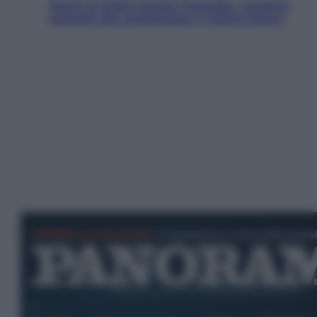
Aiuto! In Italia manca l’energia. I quattro
ostacoli che minacciano il nostro futuro