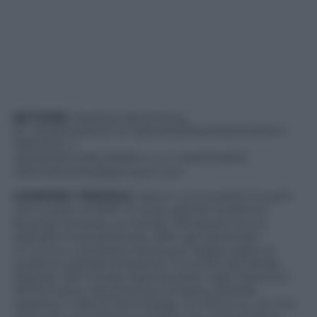
SETTORE
: Media & Advertising
N° COMPLESSIVO DI ASSUNZIONI/INSERIMENTI
PREVISTI: 2
INDIRIZZO MAIL/WEB A CUI CANDIDARSI:
GRMTalentitaly@groupm.com
COMPANY PROFILE
: Xaxis è una società GroupM
che è parte di WPP. È la più grande Audience
Buying Company al mondo. Attraverso la sua
piattaforma proprietaria, offre agli advertiser
un’unica e completa risorsa per raggiungere le
audience globali attraverso l’universo del Media
Digitale. Del mondo Xaxis fa parte Light Reaction,
Performance Advertising Company globale,
esperta in Data & Technology con focus su ciò che