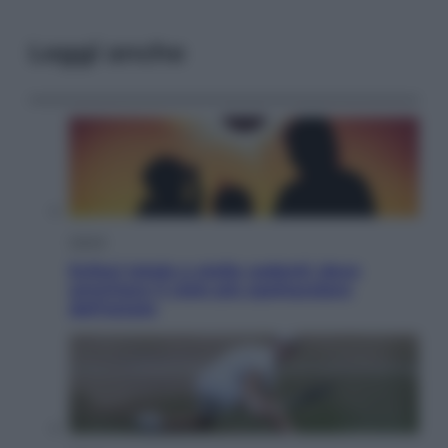
Leggi anche
Viaggi
Eclissi totale e stelle cadenti: dove
ammirare il cielo più spettacolare
dell’estate