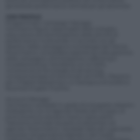
porta ad una reazione positiva nel consumatore
generando performance ottimali per gli advertiser.
JOB PROFILE
Programmatic Campaign Manager
Cerchiamo figure responsabili dello sviluppo,
esecuzione ed ottimizzazione delle attività di
performance multicanale, in accordo con gli
obiettivi della campagna e la strategia del cliente.
Ricerchiamo: consolidata esperienza nella gestione
delle campagne, ottimizzazione, trafficking e
troubleshooting. Familiarità con le DSPs,
conoscenza di tecnologie di ad-serving,
conoscenza base di Java Script ed HTML. Passione
per il Digital Marketing e un background analitico.
Business English Fluente.
Account Manager
Cerchiamo candidati in grado di sviluppare relazioni
strategiche con le Agenzie Media del Gruppo, di
promuovere le soluzioni Xaxis e assicurarne
l’adozione ottimale da parte di advertiser ed
agenzie. Ricerchiamo: candidati abituati a generare
business nel panorama digitale e del media