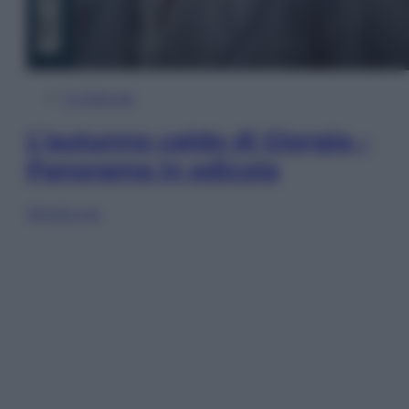
In Edicola
L’autunno caldo di Giorgia –
Panorama in edicola
Sfoglia ora