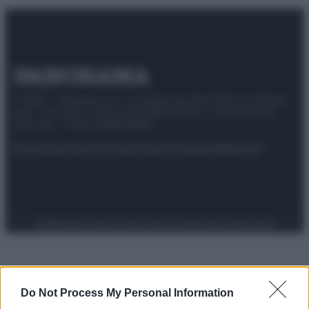
© 2025 – Panorama s.r.l. (Gruppo Società Editrice Italiana
spa) – Via Vittor Pisani 28, 20124 Milano – riproduzione
riservata – P.IVA 10518230965
Attualità
Lifestyle
Moda
Video
Podcast
Abbonati
Preferenze Privacy
Privacy Policy
Cookie Policy
Note legali
Do Not Process My Personal Information