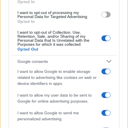
Opted In
grant or deny consent to Google and its third-party tags to
use your data for below specified purposes in below Google
I want to opt-out of processing my
consent section.
Personal Data for Targeted Advertising.
Opted In
I want to opt-out of Collection, Use,
Retention, Sale, and/or Sharing of my
Personal Data that Is Unrelated with the
Purposes for which it was collected.
Opted Out
Google consents
I want to allow Google to enable storage
related to advertising like cookies on web or
device identifiers in apps.
I want to allow my user data to be sent to
Google for online advertising purposes.
I want to allow Google to send me
personalized advertising.