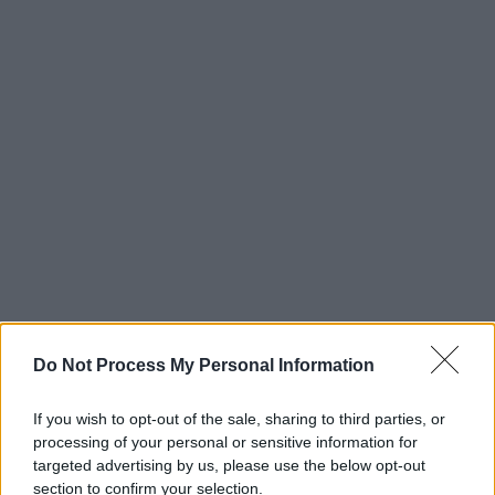
Do Not Process My Personal Information
If you wish to opt-out of the sale, sharing to third parties, or
processing of your personal or sensitive information for
targeted advertising by us, please use the below opt-out
section to confirm your selection.