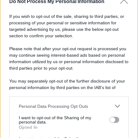
Do Not Process My Personal Information
If you wish to opt-out of the sale, sharing to third parties, or
processing of your personal or sensitive information for
targeted advertising by us, please use the below opt-out
section to confirm your selection.
Please note that after your opt-out request is processed you
may continue seeing interest-based ads based on personal
information utilized by us or personal information disclosed to
third parties prior to your opt-out.
You may separately opt-out of the further disclosure of your
personal information by third parties on the IAB’s list of
downstream participants.
Personal Data Processing Opt Outs
This information may also be disclosed by us to third parties
on the IAB’s List of Downstream Participants that may further
I want to opt-out of the Sharing of my
disclose it to other third parties.
personal data.
Opted In
Please note that this website/app uses one or more Google
services and may gather and store information including but