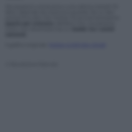
Ma questa è una buona o una cattiva notizia? Di
fatto, dipende da come la si guarda. Da un lato
potremmo dire che Twitter ha ancora tantissimo
spazio per crescere
, dall’altro che, nonostante
tutto, non diventerà mai un
leader tra i social
network
.
Il grafico originale:
Twitter Is Still Very Small
© Riproduzione Riservata