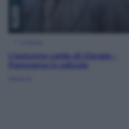
In Edicola
L’autunno caldo di Giorgia –
Panorama in edicola
Sfoglia ora