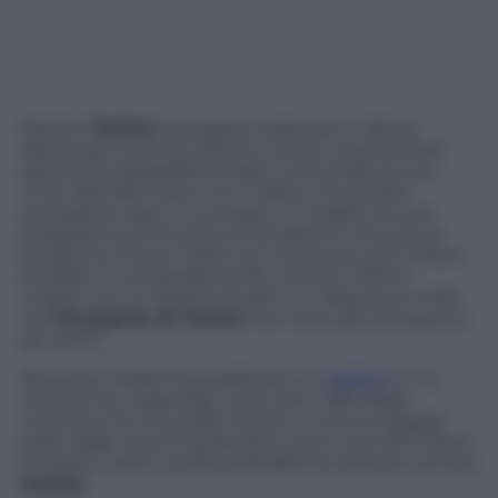
Mentre
Twitter
si prepara a sbarcare in Borsa,
dando per la prima volta ai curiosi e ai potenziali
azionisti la possibilità di dare un’occhiata ai suoi
conti, dati alla mano non è detto che questa
quotazione sarà un successo. O meglio, da una
prospettiva economico-finanziaria, è vero che la
società ha chiuso il 2012 con ricavi pari a 317 milioni
di dollari e una perdita di 79, mentre il 2013 è
iniziato con un avanzo di 253 e un disavanzo di 69,
ma
l’incognita di Twitter
non sono gli utili quanto
gli utenti.
Business Insider
ha pubblicato un
grafico
in cui
mostra che, negli Stati Uniti, solo il 18% degli
internauti ha un profilo Twitter, e che la maggior
parte degli utenti (quelli attivi sono circa 215 milioni
al mese), usano questa piattaforma solo per cercare
notizie.