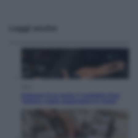
Leggi anche
Sport
Pellacani fa la storia: 5 medaglie d’oro
“Adesso voglio raggiungere le cinesi”