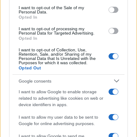
services and may gather and store information including but
I want to opt-out of the Sale of my
Personal Data.
not limited to your visit or usage behaviour. You may click to
Opted In
grant or deny consent to Google and its third-party tags to
use your data for below specified purposes in below Google
I want to opt-out of processing my
consent section.
Personal Data for Targeted Advertising.
Opted In
I want to opt-out of Collection, Use,
Retention, Sale, and/or Sharing of my
Personal Data that Is Unrelated with the
Purposes for which it was collected.
Opted Out
Google consents
I want to allow Google to enable storage
related to advertising like cookies on web or
device identifiers in apps.
I want to allow my user data to be sent to
Google for online advertising purposes.
I want to allow Google to send me