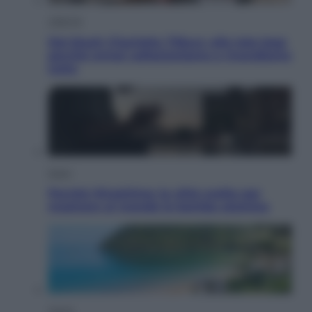
Lifestyle
Dal blush Charlotte Tilbury alle tote bag:
perché ormai collezioniamo e rivendiamo
tutto
Esteri
Perché Hiroshima: la città scelta per
mostrare al mondo la bomba atomica
Viaggi