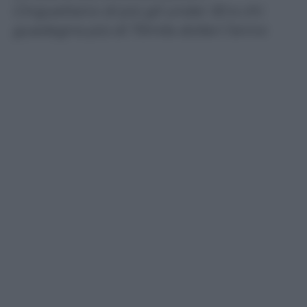
Cinguettano di più gli under 30 e chi
guadagna più di 75mila dollari l’anno