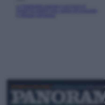
La Thailandia segreta è sul mare: 8
luoghi tra delfini rosa, grotte di smeraldo
e villaggi sull’acqua