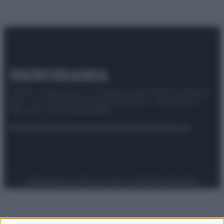
© 2025 – Panorama s.r.l. (Gruppo Società Editrice Italiana
spa) – Via Vittor Pisani 28, 20124 Milano – riproduzione
riservata – P.IVA 10518230965
Attualità
Lifestyle
Moda
Video
Podcast
Abbonati
Preferenze Privacy
Privacy Policy
Cookie Policy
Note legali