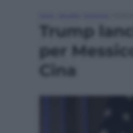
Home
»
Attualità
»
Economia
»
Trump la
Trump lanci
per Messic
Cina