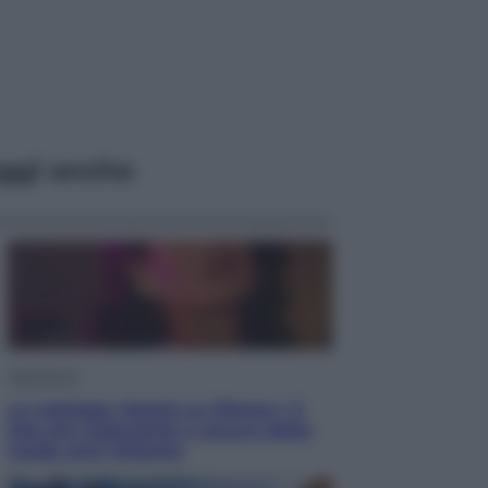
ggi anche
Televisione
Le schegge riporta su Disney+ il
lato più seducente e oscuro della
moda anni Ottanta