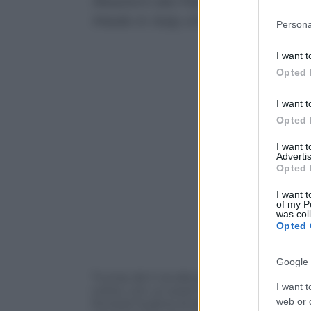
Reazioni dei Paesi colpiti e delle
Please note
Made in Italy che ha in Messico
Persona
information 
deny consent
I want t
in below Go
Opted 
I want t
Opted 
I want 
Advertis
Opted 
I want t
of my P
was col
Opted 
Google 
Trump dà il via alla guerra americana dei
I want t
notte, con un post su Truth, che come 
web or d
firmerà l’ordine di dazi del 25% verso i v