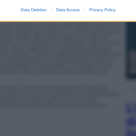
nte anche l’Italia, via Messico. Sono 1800 le aziende
Data Deletion
Data Access
Privacy Policy
 stabilimenti creati per produrre, a costi minori,
e. Nomi come Ferrero, Pirelli, Brembo, che hanno
rero, per esempio, produce nello stabilimento di San
olato Kinder ogni anno, di cui il 40% è destinato al
 per Pirelli, che da Silao esporta 8 milioni di
Brembo, che ha appena investito 500 milioni di euro
bedo, da cui dipende un terzo del suo fatturato
più spostarsi. Campari dalla distilleria messicana fa
l Golfo del Messico Eni estrae 16mila di barili di
ercato globale (ma ha trivelle, comunque, anche
 fabbrica in Iowa, sarebbe al riparo dai dazi sulle
nche per i consumatori americani. Dazi al 25%
 prezzi al consumo negli Stati Uniti, alimentando
americane. Inoltre, i partner commerciali
L
ravando ulteriormente il quadro economico
d
P