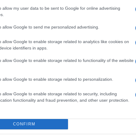
 tre Paesi non fermeranno flussi migratori illegali e
 parole fentanyl). Reazioni immediate sono arrivate
o allow my user data to be sent to Google for online advertising
n le borse asiatiche che hanno chiuso in rosso e le
s.
lpire il Messico vuol dire danneggiare anche il Made
to allow Google to send me personalized advertising.
artner commerciali degli Stati Uniti, responsabili di
o allow Google to enable storage related to analytics like cookies on
Paese. Nel post Trump giustifica la scelta dei dazi
zione illegale e il traffico di droga. Il presidente
evice identifiers in apps.
 di non fare abbastanza per controllare i confini,
a per il presunto mancato rispetto degli impegni
o allow Google to enable storage related to functionality of the website
 dei precursori chimici del fentanyl.
 La Cina, attraverso l’ambasciata a Washington, ha
o allow Google to enable storage related to personalization.
citori”, ribadendo che la cooperazione commerciale
ntaggiosa. Anche il Canada ha risposto,
bilaterale e il proprio impegno per la sicurezza dei
o allow Google to enable storage related to security, including
importazioni energetiche statunitensi proviene da
cation functionality and fraud prevention, and other user protection.
Camera bassa, Ricardo Monreal, ha definito la mossa
nomica del Paese. E sono arrivati anche immediati
messicano ha perso il 2%, toccando i minimi da un
o dell’1,4%. Anche le borse asiatiche hanno
CONFIRM
nghai in netto calo e in ribasso anche le Piazze