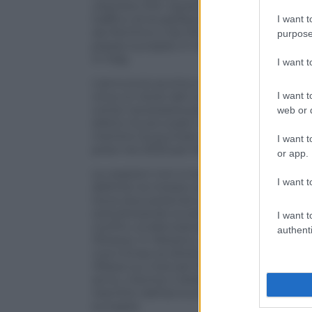
ulteriore 10%. Questo, specifica, finché i
traffico di stupefacenti (detto in poche
I want t
da Pechino e da Ottawa e dai mercati co
purpose
piazze europee in ribasso. E l’Italia? Co
in Italy.
I want 
L’annuncio punta a colpire i principali p
I want t
circa un terzo del commercio totale del 
come necessaria per contrastare l’immigra
web or d
eletto ha accusato il Messico e il Canada
mentre ha puntato il dito contro la Cin
I want t
presi nel 2023 per fermare l’esportazione
or app.
Le reazioni non si sono fatte attendere.
I want t
definito la mossa una “guerra senza vin
tra le due potenze è reciprocamente va
sottolineando la solidità della relazione 
I want t
confini, evidenziando che il 60% delle 
authenti
Ottawa. In Messico, il presidente della 
una minaccia diretta alla stabilità eco
riflessi sui mercati finanziari. Il peso 
anno, mentre il dollaro canadese è sces
risentito dell’annuncio, con Tokyo e Sha
europee.