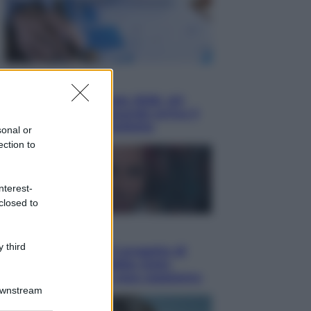
Economia
Nuovo bonus energia 2026, chi
potrà ottenerlo e quando arriva il
nuovo aiuto sulle bollette
sonal or
ection to
nterest-
closed to
Televisione
 third
Squid Game USA, il progetto di
David Fincher sarebbe stato
accantonato. Ecco cosa sappiamo
Downstream