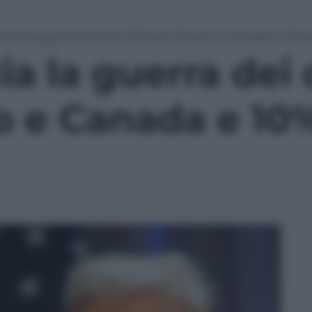
ncia la guerra dei dazi: 25% per Messico e Canada e 10% p
a la guerra dei 
o e Canada e 10%