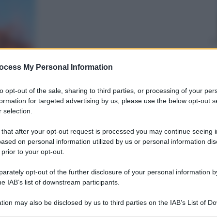
Cristina Colli
ocess My Personal Information
26 Novembre
2024
– Lettura: 3
minuti
to opt-out of the sale, sharing to third parties, or processing of your per
formation for targeted advertising by us, please use the below opt-out s
 selection.
 that after your opt-out request is processed you may continue seeing i
ased on personal information utilized by us or personal information dis
 prior to your opt-out.
rately opt-out of the further disclosure of your personal information by
he IAB’s list of downstream participants.
nti preferite
tion may also be disclosed by us to third parties on the IAB’s List of 
 that may further disclose it to other third parties.