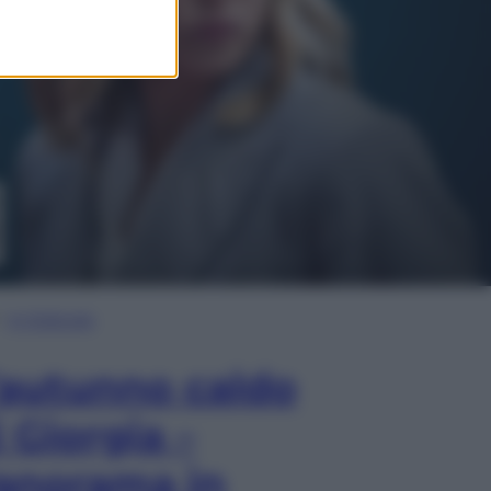
In Edicola
’autunno caldo
i Giorgia –
anorama in