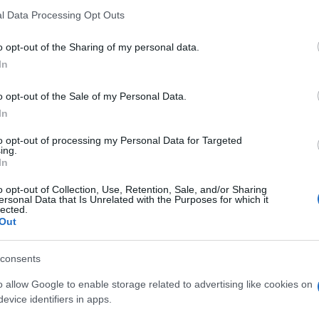
 that this website/app uses one or more Google services and may gath
l Data Processing Opt Outs
including but not limited to your visit or usage behaviour. You may click 
 to Google and its third-party tags to use your data for below specifi
o opt-out of the Sharing of my personal data.
ogle consent section.
In
o opt-out of the Sale of my Personal Data.
In
 del taglio del
tasse sul lavoro
, un nodo che da
e spesso si concentrano i dibattiti estivi che poi
to opt-out of processing my Personal Data for Targeted
i passa alla definizione dei provvedimenti reali.
ing.
governo sembrano più chiare e ad annunciarle è
In
oletti,
che ha puntato l’attenzione soprattutto sul
dei cosiddetti
premi di produttività
. Vediamo allora
o opt-out of Collection, Use, Retention, Sale, and/or Sharing
ersonal Data that Is Unrelated with the Purposes for which it
eriamente il carico fiscale sul costo del lavoro.
lected.
Out
ro al posto dei voucher
 il contratto precario conviene di più
consents
ano a trovare lavoro
o allow Google to enable storage related to advertising like cookies on
evice identifiers in apps.
ssante, del quale si parla ormai già da qualche