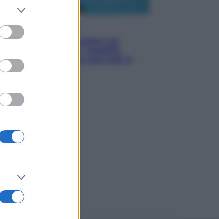
er and store
to grant or
ed purposes
Esteri
Doppio gioco di Sánchez sui
migranti: attacca il «modello
Meloni» ma ha fatto due hub in
Mauritania