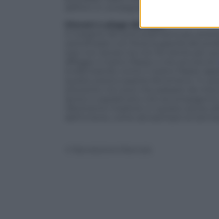
asfittici in conseguenza degli effetti della
Giovani e piaga dei Neet
A margine dei provvedimenti più strettam
sottolineato con forza la gravità del pr
solo non lavora ma non fa niente per a
affligge il nostro Paese e che ancora ier
evidenziando come il nostro Paese rappr
questo preoccupante fenomeno. In ques
soluzione non può che passare da misure 
lavoro e soprattutto che accompagnino i
riferimento implicito in questo senso all’
dell’Unione, come ad esempio la German
© Riproduzione Riservata