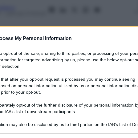
rdasco
7
– Lettura: 3 minuti
ocess My Personal Information
nti preferite
to opt-out of the sale, sharing to third parties, or processing of your per
formation for targeted advertising by us, please use the below opt-out s
 selection.
tenzione di tagliare il cuneo contributivo,
nzioni di giovani
 that after your opt-out request is processed you may continue seeing i
ased on personal information utilized by us or personal information dis
 prior to your opt-out.
rately opt-out of the further disclosure of your personal information by
he IAB’s list of downstream participants.
tion may also be disclosed by us to third parties on the IAB’s List of 
 that may further disclose it to other third parties.