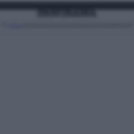
Attualità
Lifestyle
Moda
Video
Podcast
Abbonati
MENU