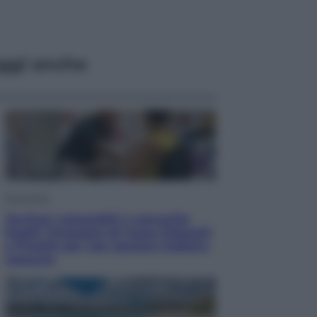
ggi anche
Economia
Territori vulnerabili e comunità
fragili: l’impegno di Cassa Depositi
e Prestiti per non lasciare indietro
nessuno