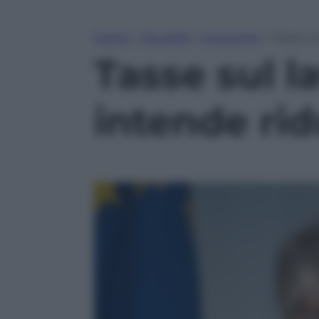
Home
»
Attualità
»
Economia
»
Tasse su
Tasse sul l
intende rid