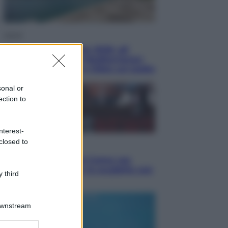
Viaggi
Vacanze last minute 2026, gli
italiani scelgono il Mediterraneo:
Barcellona, Tirana e Olbia sul podio
sonal or
ection to
nterest-
closed to
Sport
Il ricco mercato del Como: ora
Fabregas corre per lo scudetto con
 third
le altre big
Downstream