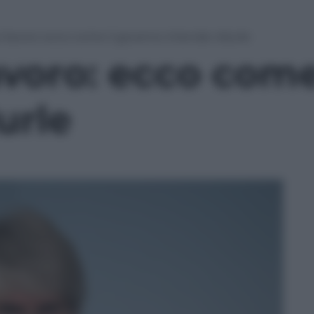
l lavoro: ecco come il governo intende ridurle
avoro: ecco come
urle