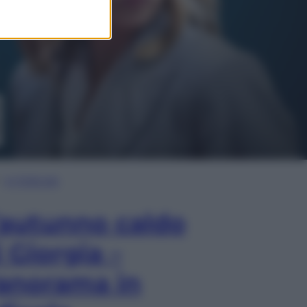
In Edicola
’autunno caldo
i Giorgia –
anorama in