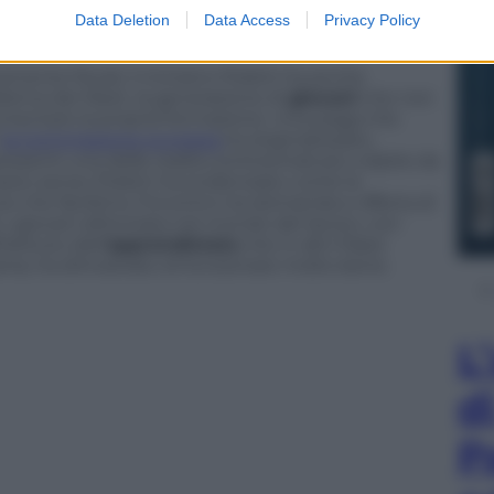
 crisi.
Data Deletion
Data Access
Privacy Policy
ente fiscali, il ministro Poletti ha anche
oblema dei Neet, la generazione di
giovani
che non
umentare la propria formazione. Una piaga che
i
la Commissione europea
ha stigmatizzato,
esenti una delle realtà continentali più colpite da
to senso Poletti ha evidenziato come la
che facilitino l’incontro tra domanda e offerta di
 giovani all’entrata nel mondo del lavoro, con
istituto dell’
apprendistato
che in altri Paesi
ia, ha dimostrato di funzionare molto bene.
L
d
P