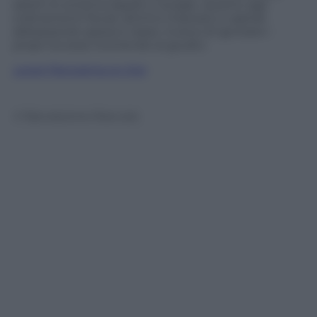
adotti lo schema Apple e Google. Quanto agli
ordinamenti fiscali, attirino imprese e capitali
abbassando spesa e tasse, invece di ignorare i
propri eccessi ricorrendo ai giudici.
Leggi Panorama on line
© Riproduzione Riservata