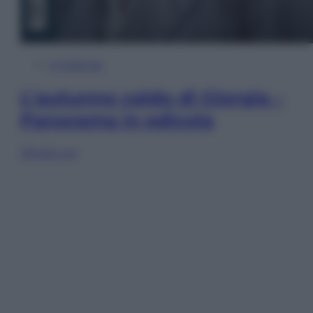
In Edicola
L’autunno caldo di Giorgia –
Panorama in edicola
Sfoglia ora