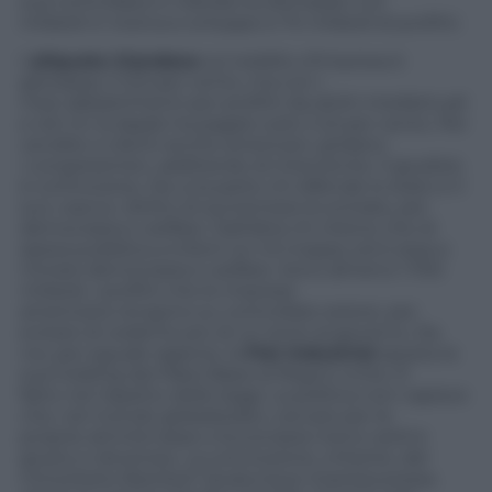
sua controllata in Irlanda ha dichiarato 4,9
miliardi in ricerca e sviluppo e 74 miliardi di profitti.
L’
aliquota irlandese
sul reddito d’impresa è
già bassa, il 12,5 per cento, ma con i
maxi abbattimenti per profitti da diritti intellettuali
e reti Ict la Apple ha pagato solo il 2,5 per cento. Per
vendite a clienti anche americani, gridano
i congressmen, additando di intervenire. Il giudizio
è controverso. Da una parte chi difende lo stato e il
suo «sacro» diritto di aumentare le entrate, per
democrazia e welfare. Dall’altra chi ritiene che di
spesa pubblica a trilioni ce n’è troppa, ed è essa a
minare democrazia e welfare. Sono almeno 1.700
miliardi, i profitti che le imprese
americane tengono su controllate estere, per
evitare di cederne più di un terzo al governo. Da
noi, per eguale ragione, la
Fiat Industrial
sposta la
sua holding dai Paesi Bassi al Regno Unito. È
fatto nel rispetto delle leggi. La politica non capisce
che, nel mondo globalizzato, cercare per le
proprie attività tasse e burocrazia meno ostili è
giusto e doveroso. La conclusione, irritante, del
minoritario liberista? Qualunque impresa possa,