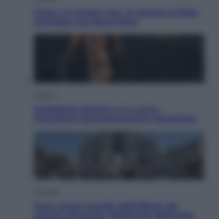
Greta e le favole vere, al cinema la fiaba
ecologica con Raoul Bova
Cultura
Maddalena Bumma è la nuova
Presidente dell’Associazione ApritiCielo
Attualità
Papa Leone travolto dall’affetto dei
giovani ad Assisi: l’abbraccio della folla