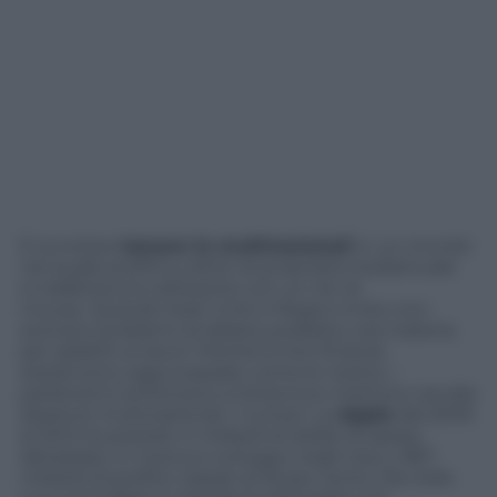
È scivoloso
tassare le multinazionali
in un mondo
nel quale profitti e diritti di proprietà intellettuale
si trasferiscono all’istante con un clic di
mouse. Quando Stati Uniti e Regno Unito non
avevano problemi di debito pubblico, era materia
per addetti ai lavori. Poiché le loro finanze
statali sono oggi scassate come le nostre, i
parlamenti americano e britannico mettono ora alla
sbarra le multinazionali. I numeri. La
Apple
dal 2009
al 2012 ha postato 4 miliardi di dollari di spese,
detassate, in ricerca e sviluppo negli Usa, e 38,7
miliardi di profitti, tassati al 35 per cento. Ma nella