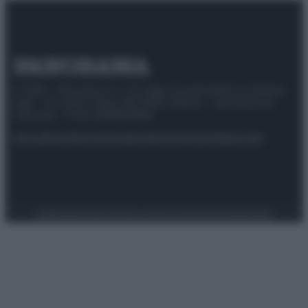
© 2025 – Panorama s.r.l. (Gruppo Società Editrice Italiana
spa) – Via Vittor Pisani 28, 20124 Milano – riproduzione
riservata – P.IVA 10518230965
Attualità
Lifestyle
Moda
Video
Podcast
Abbonati
Preferenze Privacy
Privacy Policy
Cookie Policy
Note legali