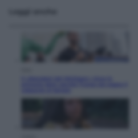
Leggi anche
Esteri
Il «Mamdani del Michigan» vince le
primarie dem: perché Trump ora sogna il
colpaccio al Senato
Cinema