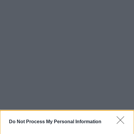
Do Not Process My Personal Information