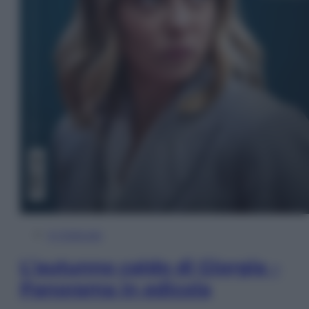
In Edicola
L’autunno caldo di Giorgia –
Panorama in edicola