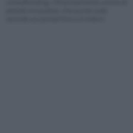
crowdfunding, il finanziamento online di
attività innovative, che punta sulla
raccolta sui portali fino a 5 milioni