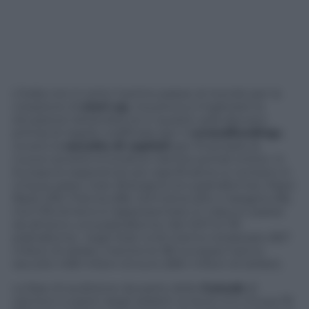
L’Italia non è certo il primo paese al mondo per la
creazione di
start-up
, ma prova a migliorare la
situazione dotandosi (e in questo sarà davvero
prima) di regole codificate per il
«crowdfunding»
,
ovvero la
raccolta di capitali
per finanziare le
nuove società innovative tramite portali online. In
Europa le esperienze più significative si contano in
cinque paesi, Gran Bretagna (44 piattaforme), Paesi
Bassi (29), Francia (28), Germania (20), e Spagna (18),
ma il fenomeno è rappresentato in ciascun paese
da almeno una piattaforma. Nel 2011 le 191
piattaforme negli Stati Uniti hanno totalizzato 857
milioni di dollari, mentre le 181 europee hanno
raccolto 458 milioni di euro (584 milioni di dollari).
La fase di audizione da parte della
Consob
di
opinioni e pareri degli addetti ai lavori si è chiusa l’8