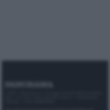
© 2025 – Panorama s.r.l. (Gruppo Società Editrice Italiana
spa) – Via Vittor Pisani 28, 20124 Milano – riproduzione
riservata – P.IVA 10518230965
Attualità
Lifestyle
Moda
Video
Podcast
Abbonati