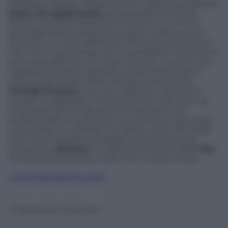
febbraio e adesso l’organismo di vigilanza prepara la
bozza di regolamento
, prevista per fine mese.
Entro marzo (formalmente il termine è il 19, ma
potrebbe anche slittare di qualche settimana) si
arriverà a un testo definitivo. Primo punto fermo è
che non ci sarà bisogno di un prospetto informativo
per la raccolta fino a 5 milioni di euro. Il varo di una
regolamentazione specifica è stato fortemente
voluto dal ministro dello Sviluppo economico,
Corrado Passera
, che con il decreto crescita ha
cercato di agevolare l’investimento nelle start-up
innovative anche da parte di investitori non
professionali, ai quali ora la Consob deve assicurare
una tutela. Un compito non facile, tanto che negli
Stati Uniti l’iniziativa analoga sponsorizzata dal
presidente
Obama
si è arenata sul tavolo della
Sec
,
la Consob americana, e da lì non si è più mossa.
Leggi Panorama on line
© Riproduzione Riservata