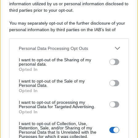
information utilized by us or personal information disclosed to
third parties prior to your opt-out.
You may separately opt-out of the further disclosure of your
personal information by third parties on the IAB’s list of
downstream participants.
Personal Data Processing Opt Outs
This information may also be disclosed by us to third parties
on the IAB’s List of Downstream Participants that may further
I want to opt-out of the Sharing of my
disclose it to other third parties.
personal data.
Opted In
Please note that this website/app uses one or more Google
services and may gather and store information including but
I want to opt-out of the Sale of my
Personal Data.
not limited to your visit or usage behaviour. You may click to
Opted In
grant or deny consent to Google and its third-party tags to
use your data for below specified purposes in below Google
I want to opt-out of processing my
consent section.
Personal Data for Targeted Advertising.
Opted In
I want to opt-out of Collection, Use,
Retention, Sale, and/or Sharing of my
Personal Data that Is Unrelated with the
Purposes for which it was collected.