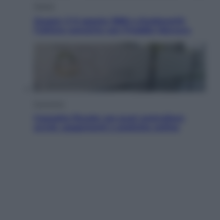
Musica
Queen: il 9 agosto 1986 a Knebworth
l’ultimo concerto con Freddie Mercury
Economia
Cassetto fiscale: ora puoi controllare
avvisi, pagamenti e pratiche online