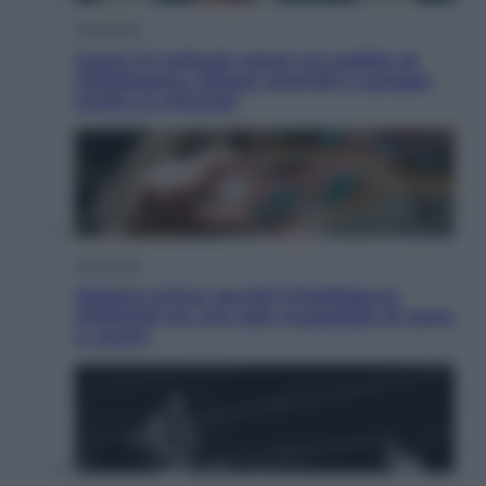
Economia
Quasi 1,5 miliardi rubati col reddito di
cittadinanza. Niente controlli e assegni
anche ai criminali
Economia
Materie prime: perché l’Intelligenza
Artificiale ha una sete insaziabile di rame
e uranio