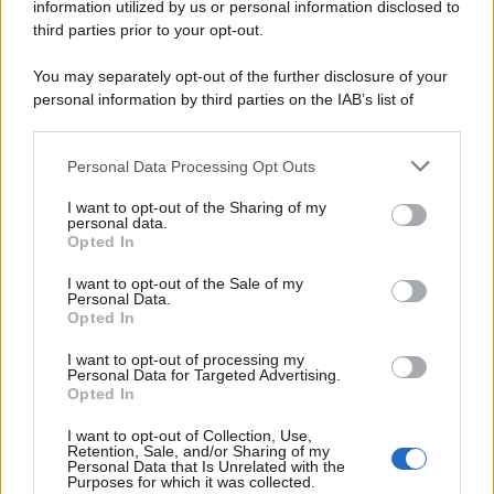
information utilized by us or personal information disclosed to
third parties prior to your opt-out.
You may separately opt-out of the further disclosure of your
personal information by third parties on the IAB’s list of
downstream participants.
Personal Data Processing Opt Outs
This information may also be disclosed by us to third parties
on the IAB’s List of Downstream Participants that may further
I want to opt-out of the Sharing of my
disclose it to other third parties.
personal data.
Opted In
Please note that this website/app uses one or more Google
services and may gather and store information including but
I want to opt-out of the Sale of my
Personal Data.
not limited to your visit or usage behaviour. You may click to
Opted In
grant or deny consent to Google and its third-party tags to
use your data for below specified purposes in below Google
I want to opt-out of processing my
consent section.
Personal Data for Targeted Advertising.
Opted In
I want to opt-out of Collection, Use,
Retention, Sale, and/or Sharing of my
Personal Data that Is Unrelated with the
Purposes for which it was collected.