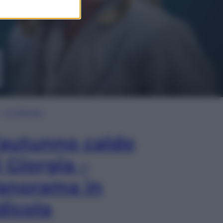
In Edicola
’autunno caldo
i Giorgia –
anorama in
dicola