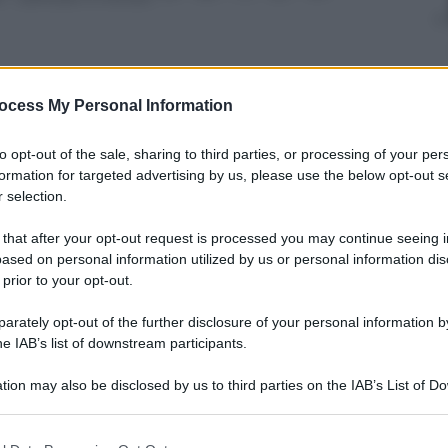
ocess My Personal Information
nti preferite
to opt-out of the sale, sharing to third parties, or processing of your per
 l’accorpamento dell’ente di riscossione
formation for targeted advertising by us, please use the below opt-out s
 selection.
 sono alcuni dubbi
 that after your opt-out request is processed you may continue seeing i
ased on personal information utilized by us or personal information dis
 prior to your opt-out.
rately opt-out of the further disclosure of your personal information by
he IAB’s list of downstream participants.
tion may also be disclosed by us to third parties on the IAB’s List of 
 that may further disclose it to other third parties.
 that this website/app uses one or more Google services and may gath