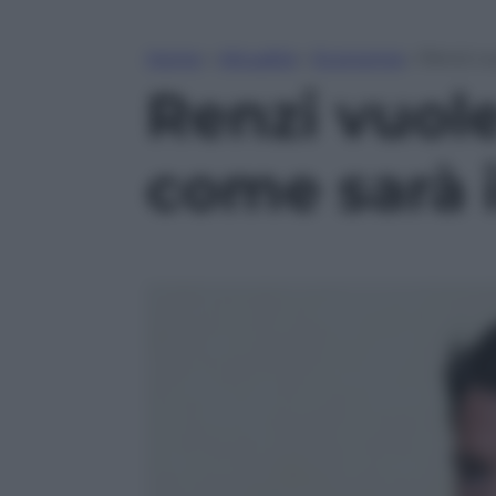
Home
»
Attualità
»
Economia
»
Renzi vu
Renzi vuole
come sarà il