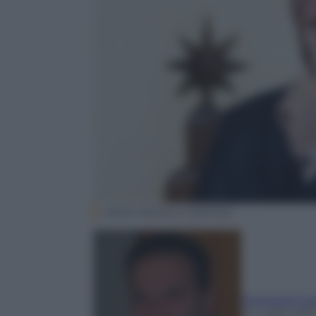
ANSA/ ANGELO CARCONI
Giuseppe Co
12 Luglio 201