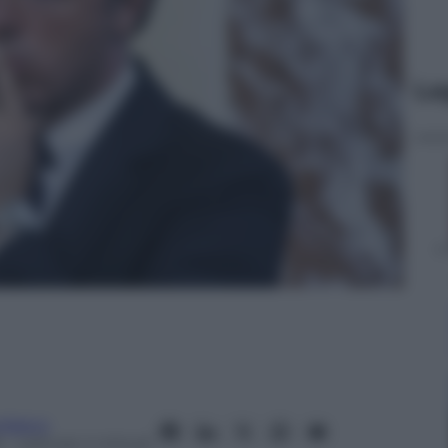
Le
rdasco
6
– Lettura: 4 minuti