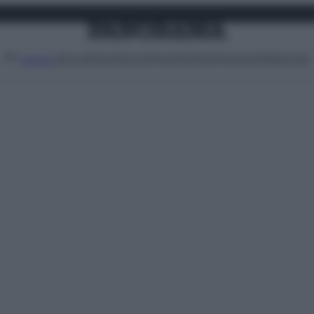
Attualità
Lifestyle
Moda
Video
Podcast
Abbonati
MENU