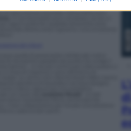
 un ostacolo da superare di non poco conto. Ma
ve alla fusione tra Equitalia e Agenzia delle entrate,
re di spacchettare Equitalia, mettendola sotto
omia
, mi sembrerebbe poco ortodosso, sia da un
per ragioni politiche: qualsiasi lamentela verso
lamentale diretta verso il governo. Una circostanza
itico”.
cossione dei tributi
dunque quella di perseverare nell’attuale nostro
di riscossione separata da quella che svolge il
iosa Santoro -, è che per continuare a fare questo ci
e, in linea di massima ci sono all’interno di
i dubbi. Le ultime mini-riforme fiscali infatti, hanno
L
pacità operativa di Equitalia e dunque bisogna
re come si deve, oppure poi non possiamo
d
ati con la più alta
evasione fiscale
”. Un bel
ere bene il presidente Renzi, anche perché,
, i mesi a disposizione per trovare una soluzione
P
ell’anno, saranno ben pochi.
e