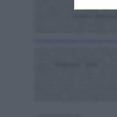
entrate”. Anche questo dunque sarebbe
d’altronde, le opzioni in campo alternati
non sarebbero molto praticabili. “Pensa
l’egida diretta del
ministero dell’Econ
punto di vista funzionale, e soprattutto 
l’ente di riscossione, diventerebbe una 
difficilmente accettabile da qualsiasi pol
Equitalia quasi quasi è meglio per la ris
L’unica vera altra alternativa, sarebbe 
modello, che prevede dunque un’agenzia 
ruolo impositivo. “Il problema però – ch
vogliono
competenze
e
poteri
. Le prim
Equitalia, sui secondi invece ci sono fort
contribuito non poco ad attenuare la ca
mettersi d’accordo: o la si fa funziona
lamentarci di essere uno dei paesi avanz
dilemma dunque sul quale dovrà riflett
considerando l’imminente periodo estivo
al futuro di Equitalia prima della fine d
© Riproduzione Riservata