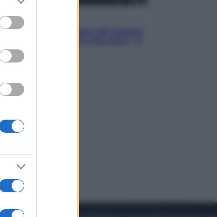
to grant or
ed purposes
Cinema
Robin Hood – Il prezzo del sangue:
Hugh Jackman, altro che eroe! – Il
video in esclusiva