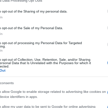
l Data Processing Opt Outs
including but not limited to your visit or usage behaviour. You may click 
 to Google and its third-party tags to use your data for below specifi
o opt-out of the Sharing of my personal data.
ogle consent section.
In
o opt-out of the Sale of my Personal Data.
Matteo Renzi
di voler chiudere
Equitalia
entro
el corso di un’intervista radiofonica, non è certo
In
azzo Chigi infatti, cioè ormai più di due anni fa, il
voler riformare profondamente il rapporto tra
to opt-out of processing my Personal Data for Targeted
ing.
altre cose, proprio una revisione dell’ente di
In
zione fiscale dobbiamo immaginarci dunque per il
ti l’attuale Equitalia?
o opt-out of Collection, Use, Retention, Sale, and/or Sharing
ersonal Data that Is Unrelated with the Purposes for which it
lected.
Out
.
Alessandro Santoro
, docente di Scienze delle
lano. “Lo scenario più plausibile che si può
he Equitalia confluisca nell’
Agenzia delle
consents
ci metteremmo in linea con la maggior parte dei
o allow Google to enable storage related to advertising like cookies on
nte che ha il compito di imporre le tasse, è lo
cossione. Due funzioni che invece noi abbiamo
evice identifiers in apps.
”. Una scelta che nel corso degli anni
a nostra classe politica che da tempo ormai parla
o allow my user data to be sent to Google for online advertising