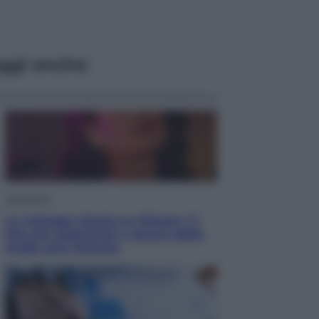
ggi anche
Televisione
Le schegge riporta su Disney+ il
lato più seducente e oscuro della
moda anni Ottanta