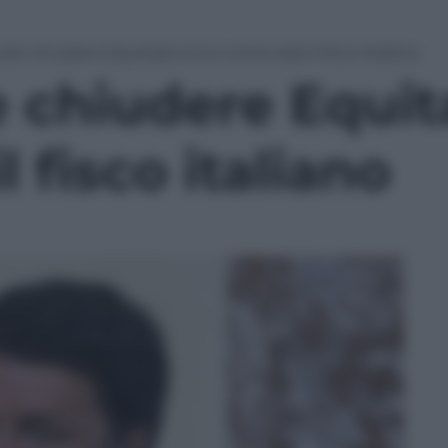
ole chiudere Equitalia: ecco come sarà il fisco italiano
 chiudere Equita
 fisco italiano