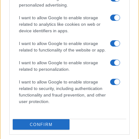
personalized advertising.
I want to allow Google to enable storage
related to analytics like cookies on web or
device identifiers in apps.
I want to allow Google to enable storage
related to functionality of the website or app.
I want to allow Google to enable storage
related to personalization.
I want to allow Google to enable storage
related to security, including authentication
functionality and fraud prevention, and other
user protection.
CONFIRM