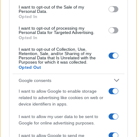
services and may gather and store information including but
I want to opt-out of the Sale of my
Personal Data.
not limited to your visit or usage behaviour. You may click to
Opted In
grant or deny consent to Google and its third-party tags to
use your data for below specified purposes in below Google
I want to opt-out of processing my
consent section.
Personal Data for Targeted Advertising.
Opted In
I want to opt-out of Collection, Use,
Retention, Sale, and/or Sharing of my
Personal Data that Is Unrelated with the
Purposes for which it was collected.
Opted Out
Google consents
I want to allow Google to enable storage
related to advertising like cookies on web or
device identifiers in apps.
I want to allow my user data to be sent to
Google for online advertising purposes.
I want to allow Google to send me