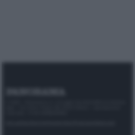
© 2025 – Panorama s.r.l. (Gruppo Società Editrice Italiana
spa) – Via Vittor Pisani 28, 20124 Milano – riproduzione
riservata – P.IVA 10518230965
Attualità
Lifestyle
Moda
Video
Podcast
Abbonati