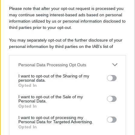
Please note that after your opt-out request is processed you
may continue seeing interest-based ads based on personal
information utilized by us or personal information disclosed to
third parties prior to your opt-out.
You may separately opt-out of the further disclosure of your
personal information by third parties on the IAB’s list of
downstream participants.
Personal Data Processing Opt Outs
This information may also be disclosed by us to third parties
on the IAB’s List of Downstream Participants that may further
I want to opt-out of the Sharing of my
disclose it to other third parties.
personal data.
Opted In
Please note that this website/app uses one or more Google
services and may gather and store information including but
I want to opt-out of the Sale of my
Personal Data.
not limited to your visit or usage behaviour. You may click to
Opted In
grant or deny consent to Google and its third-party tags to
use your data for below specified purposes in below Google
I want to opt-out of processing my
consent section.
Personal Data for Targeted Advertising.
Opted In