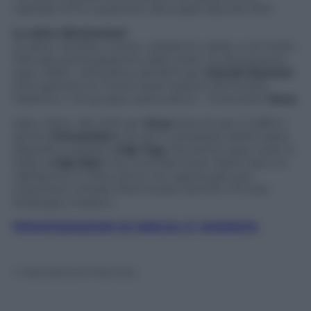
capitale di Eni superiore alla soglia Opa del 30%.
Le altre dismissioni
Le altre vendite, invece, vedranno calare, e di molto,
l’attuale partecipazione dallo Stato: la dismissione
sarà, infatti, nell’ordine del 60% per
Grandi Stazioni
(che gestisce le 13 principali stazioni ferroviarie
italiane) e nel gruppo assicurativo – finanziario
Sace.
Sarà, infine, del 40% per
Enav
(servizi per il traffico
aereo),
Fincantieri
e le reti in possesso della Cassa
depositi e prestiti,
Cdp Tag
che porta il gas russo in
Italia e
Cdp Reti
che controlla Snam Rete Gas e la
cablazione in fibra ottica nei capoluoghi più
importanti d’Italia (Metroweb) tramite il Fondo
Strategico Italiano.
PRIVATIZZAZIONI IN GRECIA: E’ SVENDITA
© Riproduzione Riservata