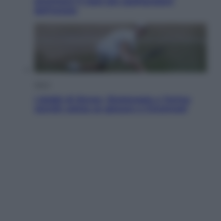
ammirare il cielo più spettacolare
dell’estate
Sport
I dubbi di Sinner, fisioterapia a Torino:
Jannik valuta se giocare a Cincinnati