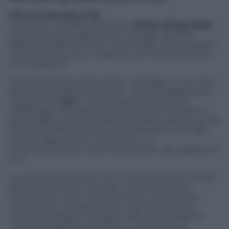
Eni: sul mercato il 3%
Il governo vorrebbe sfruttare il
piano di buy-back
di azioni proprie, approvato nel luglio del 2012
dall’assemblea del cane a sei zampe, che prevede il
riacquisto fino ad un massimo del 10% delle azioni
in circolazione.
“Qualora il piano di buy-back – si legge in una nota
del Ministero dell’economia – fosse integralmente
realizzato da
Eni
e l’assemblea degli azionisti
deliberasse l’annullamento delle azioni proprie in
portafoglio, la partecipazione pubblica detenuta dal
Ministero dell’economia e delle finanze e da Cdp,
pari ad oggi al 30,1% complessivo, si
incrementerebbe a poco più del 33% del capitale di
Eni”.
La successiva cessione sul mercato di circa il 3% da
parte del Ministero, quindi, consentirebbe di
mobilizzare circa 2 miliardi di euro, assicurando
comunque il mantenimento del controllo del
colosso energetico da parte dello Stato, grazie a
una partecipazione pubblica complessiva al