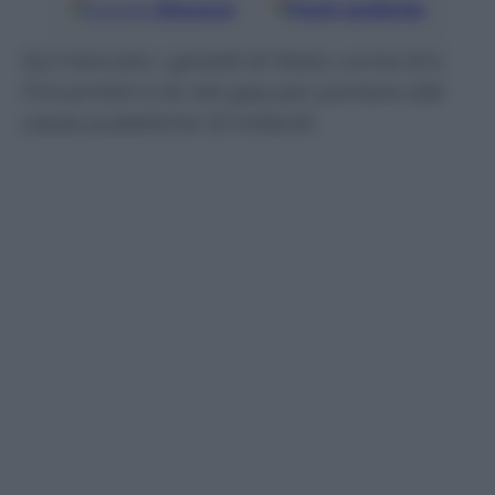
Google
Discover
Fonti preferite
Sul mercato i gioielli di Stato come Eni,
Fincantieri e le reti gas per portare alle
casse pubbliche 12 miliardi