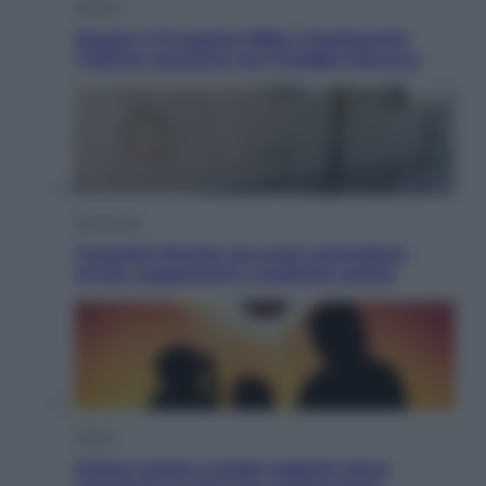
Musica
Queen: il 9 agosto 1986 a Knebworth
l’ultimo concerto con Freddie Mercury
Economia
Cassetto fiscale: ora puoi controllare
avvisi, pagamenti e pratiche online
Viaggi
Eclissi totale e stelle cadenti: dove