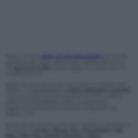
Parte il nuovo
piano di privatizzazioni
che dovrà
garantire alle casse dello Stato, stando alle stime
del
governo Letta
, risorse aggiuntive tra i 10 e i 12
miliardi di euro.
Soldi che serviranno alla riduzione immediata del
debito, a ricapitalizzare la
Cassa depositi e prestiti
e a convincere la Commissione Ue che il nostro
paese ha la possibilità di fare investimenti
aggiuntivi senza che si intacchi il rapporto tra
deficit e Pil.
Sono otto le società coinvolte nel primo pacchetto
di cessioni:
la Stm, l’Enav, Eni, Fincantieri, Cdp
Reti, Cdp Tag, Grandi stazioni e Sace.