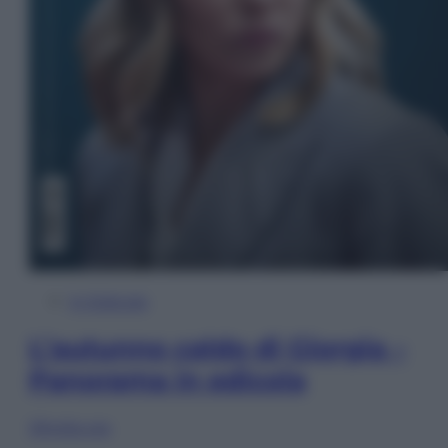
In Edicola
L’autunno caldo di Giorgia –
Panorama in edicola
Sfoglia ora