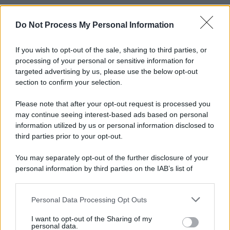
Do Not Process My Personal Information
If you wish to opt-out of the sale, sharing to third parties, or
processing of your personal or sensitive information for
targeted advertising by us, please use the below opt-out
section to confirm your selection.
Please note that after your opt-out request is processed you
may continue seeing interest-based ads based on personal
information utilized by us or personal information disclosed to
third parties prior to your opt-out.
You may separately opt-out of the further disclosure of your
personal information by third parties on the IAB’s list of
downstream participants.
Personal Data Processing Opt Outs
This information may also be disclosed by us to third parties
on the IAB’s List of Downstream Participants that may further
I want to opt-out of the Sharing of my
disclose it to other third parties.
personal data.