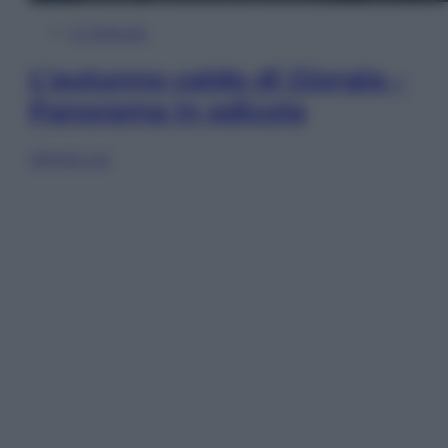
In Edicola
L’autunno caldo di Giorgia –
Panorama in edicola
Sfoglia ora