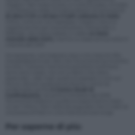
negativi. Nel mese scorso, in tutta Europa, c’è stata
una flessione delle immatricolazioni di autoveicoli
di oltre il 5% e di ben il 5,8% soltanto in Italia
.
Infine, come se non bastasse, il segno meno si
registra anche per la produzione industriale: a
febbraio, nel nostro paese, è calata
su base
mensile dello 0,5%,
mentre su base annua resta in
crescita del 2,5%.
Ovviamente, non bastano due o tre mesi di cifre
insoddisfacenti per dire che l’economia ha invertito
la rotta. Tuttavia, mentre le previsioni sull’intero
anno sono rosee, ma non è detto che siano
azzeccate, i dati reali, quelli sul passato e non sul
futuro, dicono qualcosa di diverso: come ha
evidenziato anche
il Centro Studi di
Confindustria
, nel primo trimestre del 2018
l’economia italiana e quella europea hanno tirato
un po’ il freno. Non resta da augurarsi che si tratti di
una presa di fiato in una marcia ancora lunga.
Per saperne di più: