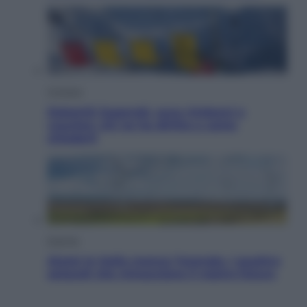
Cronaca
Dolomiti Superski, ecco rimborsi e
voucher: chi ne ha diritto e come
chiederli
Energia
Aiuto! In Italia manca l’energia. I quattro
ostacoli che minacciano il nostro futuro