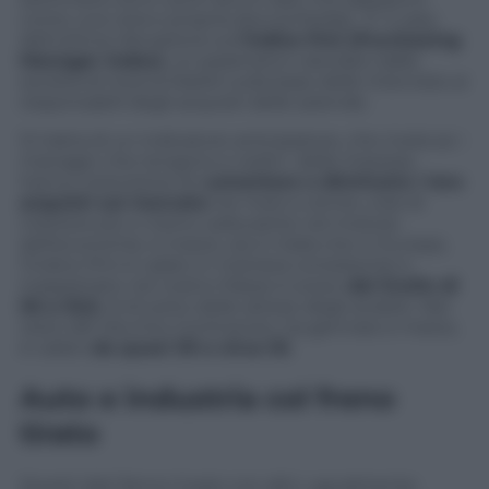
come una vera e propria doccia fredda.
E’ il caso
dell’ultima rilevazione sull’
indice Pmi (Purchasing
Manager Index)
, un parametro calcolato dalla
società di ricerca Markit sulla base delle interviste ai
responsabili degli acquisti delle aziende.
Si tratta di un indicatore anticipatore, che rivela se i
manager che tengono e redini
delle imprese
hanno intenzione di a
umentare o diminuire i loro
acquisti sul mercato
nei mesi a venire, cioè di
mettere più o meno carburante nel motore
dell’economia. A marzo, sia in Italia che in Europa,
l’indice Pmi è calato in maniera consistente e
inaspettata: nel nostro Paese è sceso
dal livello di
56 a 53,5
, al di sotto delle attese degli analisti. Nel
resto del Vecchio Continente, tra gennaio e marzo,
è calato
da quasi 59 a circa 55
.
Auto e industria col freno
tirato
Questi dati fanno il paio con altri, ugualmente