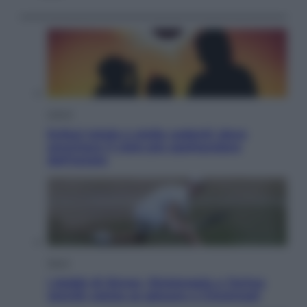
Viaggi
Eclissi totale e stelle cadenti: dove
ammirare il cielo più spettacolare
dell’estate
Sport
I dubbi di Sinner, fisioterapia a Torino:
Jannik valuta se giocare a Cincinnati