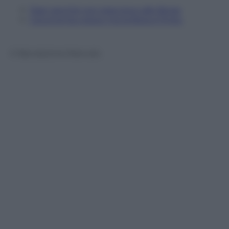
Dazi: perché non piacciono alle Borse
L’economia cresce ma la festa è finita
© Riproduzione Riservata