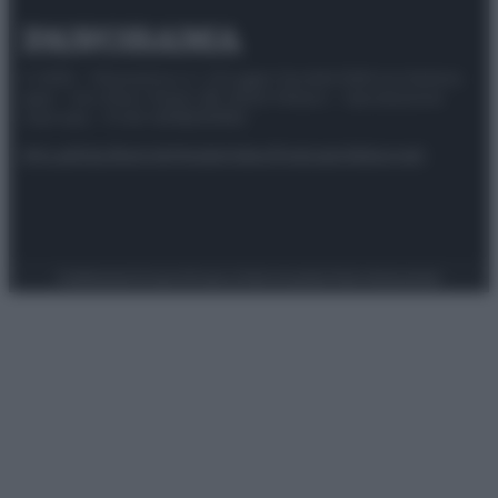
© 2025 – Panorama s.r.l. (Gruppo Società Editrice Italiana
spa) – Via Vittor Pisani 28, 20124 Milano – riproduzione
riservata – P.IVA 10518230965
Attualità
Lifestyle
Moda
Video
Podcast
Abbonati
Preferenze Privacy
Privacy Policy
Cookie Policy
Note legali