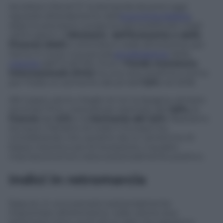
Accelera o frena? E’ la domanda da porsi oggi
riguardo all’andamento dell’
economia italiana
,
dopo le previsioni
congiunturali pubblicate negli
ultimi giorni. Il
Ministero
dell’Economia e delle
Finanze (Mef)
è ottimista e vede all’orizzonte per
l’anno in corso una piccola
accelerazione
della
crescita
dall’1,5 all’1,6%. Pure il
Fondo monetario
internazionale (Fmi)
ha una view positiva e stima
per l’Italia un aumento del pil dell’
1,5%
nel 2018.
Altri paesi vanno meglio di
noi: la Spagna, sempre
secondo l’Fmi, crescerà per esempio del
2,8%,
la
Francia
del
2,1%
e la
Germania del 2,5%
. Restiamo
dunque il fanalino di coda in Europa ma,
considerando che usciamo da un ventennio di
bassa crescita e poi di recessione, il quadro
macroeconomico resta sostanzialmente positivo.
Indici in retromarcia
Eppure, in uno scenario sostanzialmente
improntato all’ottimismo, nelle ultime due
settimane sono usciti alcuni dati che appaiono