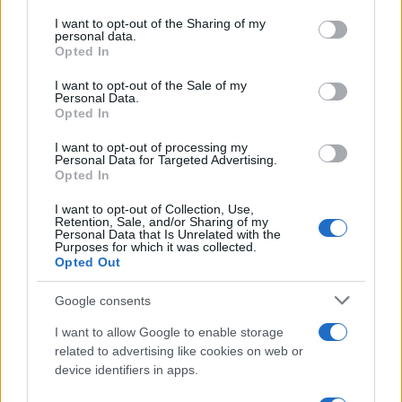
on the IAB’s List of Downstream Participants that may further
I want to opt-out of the Sharing of my
disclose it to other third parties.
personal data.
Opted In
Please note that this website/app uses one or more Google
services and may gather and store information including but
I want to opt-out of the Sale of my
Personal Data.
not limited to your visit or usage behaviour. You may click to
Opted In
grant or deny consent to Google and its third-party tags to
use your data for below specified purposes in below Google
I want to opt-out of processing my
consent section.
Personal Data for Targeted Advertising.
Opted In
I want to opt-out of Collection, Use,
Retention, Sale, and/or Sharing of my
Personal Data that Is Unrelated with the
Purposes for which it was collected.
Opted Out
Google consents
I want to allow Google to enable storage
related to advertising like cookies on web or
device identifiers in apps.