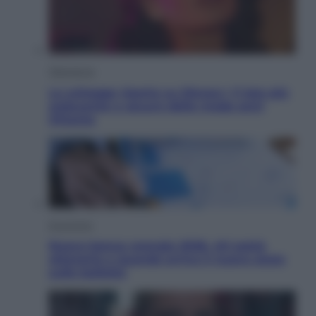
Televisione
Le schegge riporta su Disney+ il lato più
seducente e oscuro della moda anni
Ottanta
Economia
Nuovo bonus energia 2026, chi potrà
ottenerlo e quando arriva il nuovo aiuto
sulle bollette