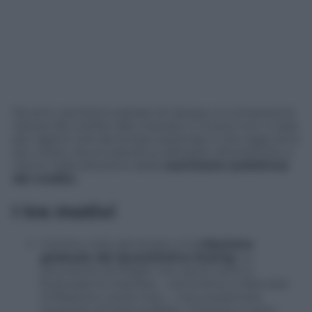
Da anni, sentiamo parlare di ripresa, ivi compresa la
ripresa del credito alle imprese. E invece non ci sarà,
per ragioni che da tempo sostengo e che oggi sono
più chiare. Alcuni pianeti si allineano all’orizzonte, e
vanno nella direzione della
restrizione (selettiva)
del credito
.
I tre motivi
Il primo, noto da tempo, è la
riduzione
graduale del Quantitative Easing
. Lo
strumento di Draghi non serve certo a
finanziare le imprese – nemmeno a rilanciare
l’inflazione, come noto – ma a sostenere
l’acquisto di titoli pubblici. Tuttavia, è certo