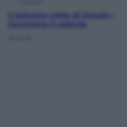
In Edicola
L’autunno caldo di Giorgia –
Panorama in edicola
Sfoglia ora