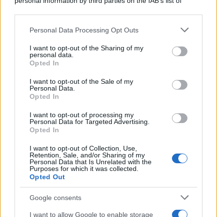
personal information by third parties on the IAB’s list of
downstream participants.
Personal Data Processing Opt Outs
This information may also be disclosed by us to third parties
on the IAB’s List of Downstream Participants that may further
I want to opt-out of the Sharing of my
disclose it to other third parties.
personal data.
Opted In
Please note that this website/app uses one or more Google
services and may gather and store information including but
I want to opt-out of the Sale of my
Personal Data.
not limited to your visit or usage behaviour. You may click to
Opted In
grant or deny consent to Google and its third-party tags to
use your data for below specified purposes in below Google
I want to opt-out of processing my
consent section.
Personal Data for Targeted Advertising.
Opted In
I want to opt-out of Collection, Use,
Retention, Sale, and/or Sharing of my
Personal Data that Is Unrelated with the
Purposes for which it was collected.
Opted Out
Google consents
I want to allow Google to enable storage