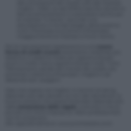
alla concessione del credito solo alle imprese
migliori. Infatti, se dal 2018 le banche dovranno
fare accantonamenti e svalutazioni anche per
le imprese “in bonis”, secondo una
articolazione in tre fasi (stage), allora avranno
tutto l’interesse economico a finanziare
maggiormente le imprese a minor rischio.
Per le mie previsioni assisteremo a una
nuova
forma di credit crunch
(restrizione creditizia), più
selettiva. Ci saranno molte più opportunità per
pochi e molte meno opportunità per molti. Tutto
l’allineamento astrale del mondo del credito sta
portando il sistema a finanziare i migliori e ad
abbandonare i peggiori.
Dato che essere nei migliori, in termini di rating,
dipende solo dal valutato (e non dal valutatore), la
buona notizia è che essere finanziato dipende solo
dalla
conoscenza delle regole
. La brutta, è che le
piccole e le micro imprese (e i liberi professionisti)
non le conoscono.
(Per approfondimenti: www.winthebank.com)