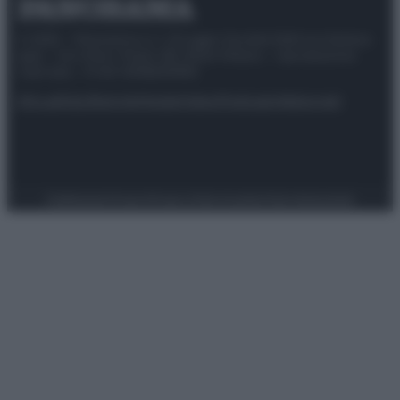
© 2025 – Panorama s.r.l. (Gruppo Società Editrice Italiana
spa) – Via Vittor Pisani 28, 20124 Milano – riproduzione
riservata – P.IVA 10518230965
Attualità
Lifestyle
Moda
Video
Podcast
Abbonati
Preferenze Privacy
Privacy Policy
Cookie Policy
Note legali