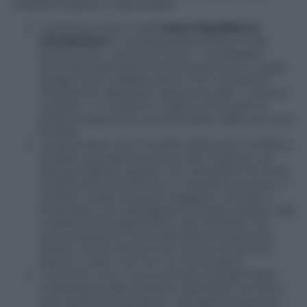
imprese italiane in particolare.
La prima, è che ci sarà
meno liquidità in
circolazione
e, conseguentemente, finirà,
prima o poi – questo è certo – il sostegno
anomalo dell’economia di questi anni, a regia
Draghi. Non è affatto detto che il prossimo
Presidente della BCE, specie se sarà – come si
vocifera – un tedesco, voglia continuare la
politica espansiva, a prescindere dalle sue vere
finalità.
La seconda è che il credito delle aste TLTROs è
andato, prevalentemente, alle imprese con
rating migliore, spesso con operazioni di mera
sostituzione del denaro. In questo scenario, il
credito va alle imprese maggiori, che già si
finanziano con obbligazioni a basso prezzo, alle
imprese forti esportatrici, alle imprese che
sono prestatrici nette del sistema bancario
stesso. Come diceva mia nonna: le banche
danno i soldi a chi non ne ha bisogno.
La terza è che i nuovi principi contabili Ifrs9 –
unitamente alle pressioni della BCE sui NPLs
(non performing loans) – spingerà le banche