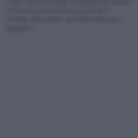
Il Qe, i nuovi principi contabili e le risorse
in circolazione stanno portando il
mondo del credito ad abbandonare i
peggiori