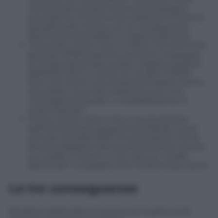
che quando questa manovra di sostegno
anomalo di un’economia malata terminerà, la
liquidità sarà minore, con le conseguenze
facilmente prevedibili in materia bancaria.
Il secondo, meno noto, è il fatto che entro fine
gennaio 2018 le banche dovranno impiegare
le risorse acquistate a tasso negativo proprio
dalla BCE (fino a -0,4%) con le aste TLTROs.
Non tutti sanno che le banche italiane hanno
acquistato circa 100 miliardi di euro, una
montagna di liquido. Li impiegheranno in
quali imprese?
Il terzo, ancor meno noto, è la circostanza
dell’introduzione da gennaio 2018 dei nuovi
principi contabili Ifrs9, che prevedono che le
banche debbano fare accantonamenti anche
sui crediti “in bonis” e non solo sui “crediti
deteriorati” (cosiddetti Non Performing Loans).
Le tre conseguenze
Possiamo delinearle, in termini di impatto sulle