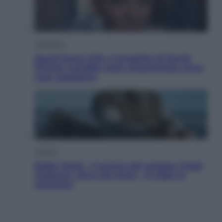
Televisione
Squid Game USA, il progetto di David
Fincher sarebbe stato accantonato. Ecco
cosa sappiamo
Cinema
Robin Hood – Il prezzo del sangue: Hugh
Jackman, altro che eroe! – Il video in
esclusiva