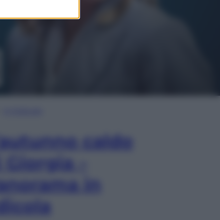
In Edicola
’autunno caldo
i Giorgia –
anorama in
dicola