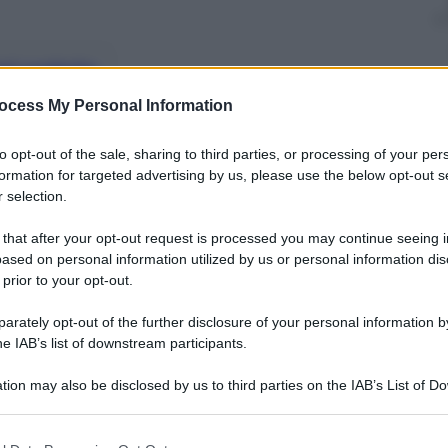
nti preferite
ocess My Personal Information
to all’assegno previdenziale dell’Inps
contributi (purché prima del 1992)
to opt-out of the sale, sharing to third parties, or processing of your per
formation for targeted advertising by us, please use the below opt-out s
 selection.
 that after your opt-out request is processed you may continue seeing i
ased on personal information utilized by us or personal information dis
 prior to your opt-out.
rately opt-out of the further disclosure of your personal information by
he IAB’s list of downstream participants.
tion may also be disclosed by us to third parties on the IAB’s List of 
 that may further disclose it to other third parties.
 that this website/app uses one or more Google services and may gath