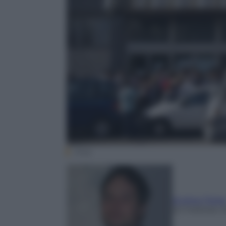
Ansa
Andrea Telar
25 Febbraio 