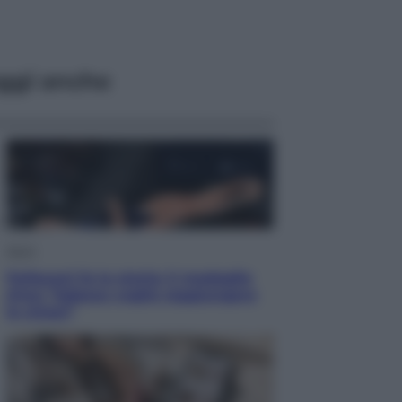
ggi anche
Sport
Pellacani fa la storia: 5 medaglie
d’oro “Adesso voglio raggiungere
le cinesi”