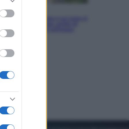
to grant or
ed purposes
Viaggi
La Thailandia segreta è sul mare: 8
luoghi tra delfini rosa, grotte di
smeraldo e villaggi sull’acqua