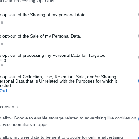
l Data Processing Opt Outs
including but not limited to your visit or usage behaviour. You may click 
 to Google and its third-party tags to use your data for below specifi
o opt-out of the Sharing of my personal data.
ogle consent section.
. Non è una riedizione delle vecchie pensioni-baby
In
 decine di migliaia di italiani, che rischiavano
ibuti versati nel corso della carriera, prima del
31
o opt-out of the Sale of my Personal Data.
In
 FORNERO
to opt-out of processing my Personal Data for Targeted
ing.
ell’ultima riforma previdenziale voluta dal
In
 welfare,
Elsa Fornero
, che ha cambiato le regole
ioè, che maturano non appena viene raggiunta una
o opt-out of Collection, Use, Retention, Sale, and/or Sharing
ato versato un quantitativo minimo di contributi).
ersonal Data that Is Unrelated with the Purposes for which it
lected.
Out
i già introdotti dalla legge Dini del 1995) ha
ecchiaia matura per tutti tra i 62 e i 66 anni, purché
consents
nualità di contributi
(o 5 annualità se è stato
orma che, fino a qualche mese fa, rischiava di
o allow Google to enable storage related to advertising like cookies on
e si trovano in una situazione particolare: hanno
evice identifiers in apps.
alità di carriera
e poi, per svariate ragioni, sono
90 e sono rimasti inattivi.
o allow my user data to be sent to Google for online advertising