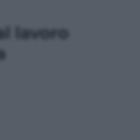
al lavoro
a