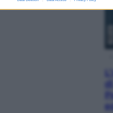
AZIONE
L
d
P
e