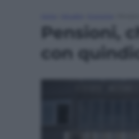
Home
»
Attualità
»
Economia
»
Pensioni,
Pensioni, ch
con quindic