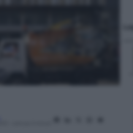
Le
a
2013
– Lettura: 3 minuti