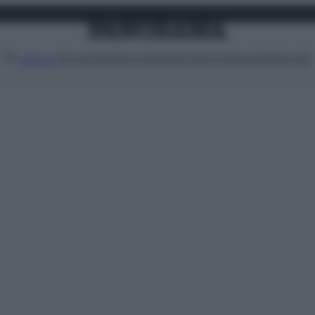
Attualità
Lifestyle
Moda
Video
Podcast
Abbonati
MENU