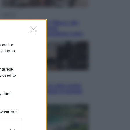
Lifestyle
Dal blush Charlotte Tilbury alle
tote bag: perché ormai
collezioniamo e rivendiamo tutto
sonal or
ection to
nterest-
closed to
Esteri
Perché Hiroshima: la città scelta
per mostrare al mondo la bomba
 third
atomica
Downstream
er and store