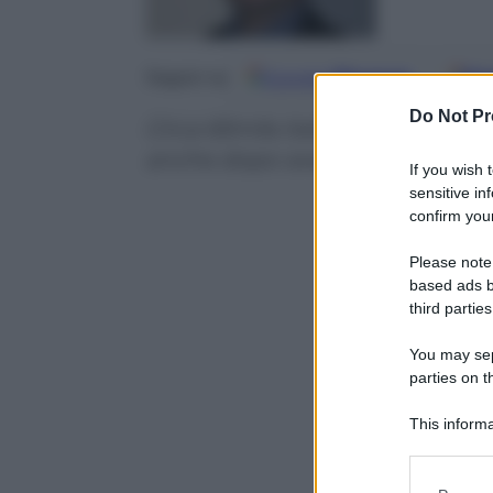
Google
Discover
Fo
Seguici su
Do Not Pr
Circa 65mila italiani hanno dirit
anche dopo aver versato pochi 
If you wish 
sensitive in
confirm your
Please note
based ads b
third parties
You may sepa
parties on t
This informa
Participants
Please note