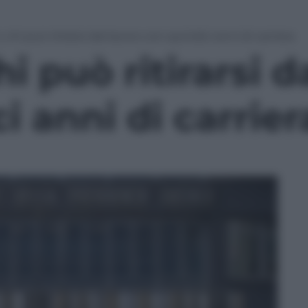
 chi può ritirarsi dal lavoro con quindici anni di carriera
i può ritirarsi d
i anni di carrier