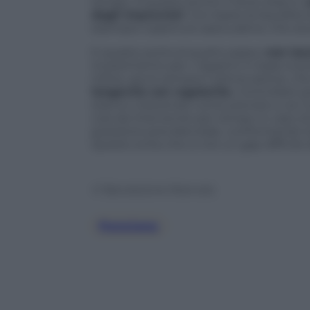
tempo. A questo punto il terzo step è c
dagli imprevisti
: non basta la liquidità
esempio coperture assicurative, che aiut
E questo porta al quarto passo:
non las
investimento per i risparmi in base ai pr
Infine, serve sempre l’ultima azione, c
longevità con regolarità.
Controllare p
stanno crescendo come previsto e se il p
così da intervenire per tempo in caso di
posizione previdenziale, confrontando la
Questo evita che si crei un gap difficile
© Riproduzione Riservata
Pensione