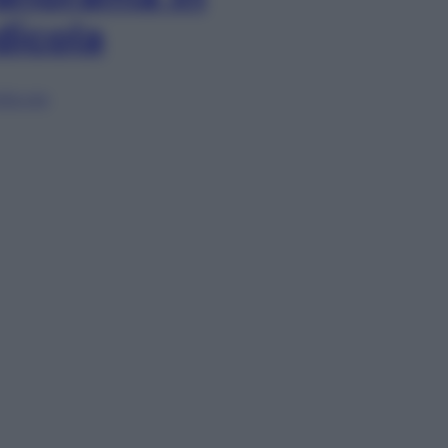
dicola
lia ora