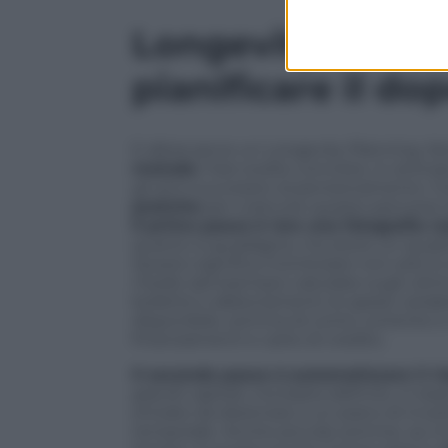
Longevity Plannin
pianificare il d
E allora serve un Longevity Planning. Non
metodo
. Fare scelte concrete, in antic
gli anni successivi al pensionamento. C
pratiche
per costruire questo percorso 
Il primo passo è
f
are una fotografia r
quanto si guadagna, ma avere un quadro
Questo significa monitorare non solo lo
medie (ad esempio calcolate sugli ultimi
bollette e abbonamenti; le spese variabili
disponibile, somma di conto corrente e 
finanziamenti e carte di credito.
Il secondo passo è
automatizzare il r
grandi capitali, ma basta definire, in bas
entrate da destinare a un piano di inve
temporale. Anche piccole somme, se inve