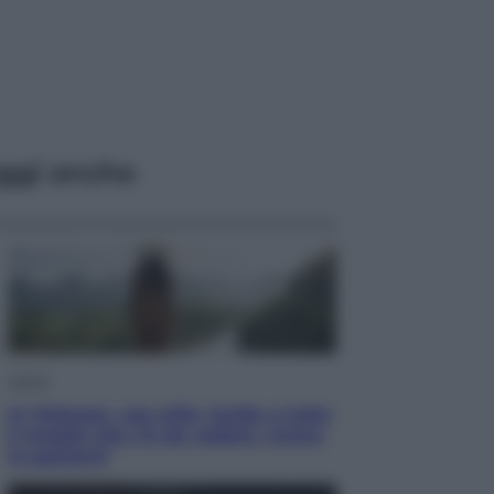
ggi anche
Viaggi
In Vietnam, con stile. Guida a tutto
il meglio che c’è da vedere, vivere
(e gustare)