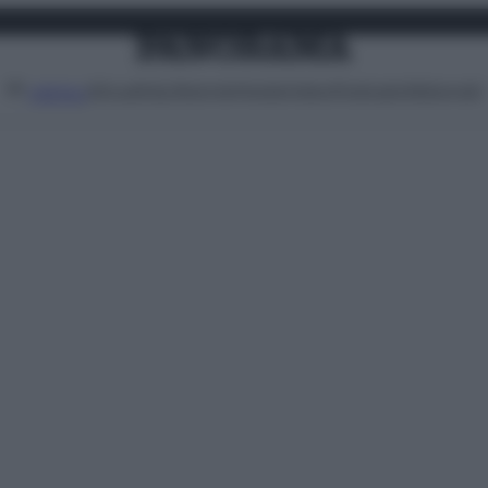
Attualità
Lifestyle
Moda
Video
Podcast
Abbonati
MENU