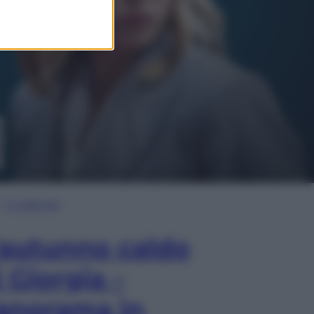
In Edicola
’autunno caldo
i Giorgia –
anorama in