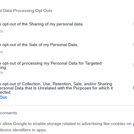
i vita cresce la Silver Economy, ma
 that this website/app uses one or more Google services and may gath
parmi. Come pianificare il proprio futuro
l Data Processing Opt Outs
including but not limited to your visit or usage behaviour. You may click 
 to Google and its third-party tags to use your data for below specifi
o opt-out of the Sharing of my personal data.
ogle consent section.
In
o opt-out of the Sale of my Personal Data.
In
to opt-out of processing my Personal Data for Targeted
ing.
In
o opt-out of Collection, Use, Retention, Sale, and/or Sharing
ersonal Data that Is Unrelated with the Purposes for which it
lected.
Out
consents
o allow Google to enable storage related to advertising like cookies on
mi sono davvero pronti a sostenere una pensione
evice identifiers in apps.
il cosiddetto
Longevity Risk
, il rischio concreto di