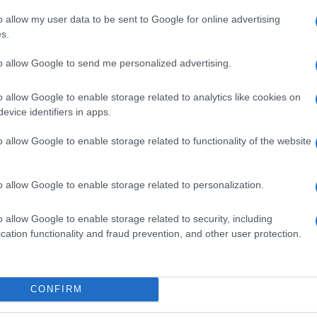
mantenersi dopo la pensione. Soprattutto in un
o allow my user data to be sent to Google for online advertising
ica europea per longevità della popolazione, con
s.
aggiunto gli
81,7 anni per gli uomini e 85,7 anni
Italia
, la Fondazione che certifica professionisti e
to allow Google to send me personalized advertising.
sulenza finanziaria, ha messo a punto una guida in
oprio
Longevity Planning
.
o allow Google to enable storage related to analytics like cookies on
evice identifiers in apps.
y vale oltre 400
o allow Google to enable storage related to functionality of the website
o allow Google to enable storage related to personalization.
355mila nel 2025, in flessione del 3,9% rispetto al
te, la popolazione anziana attiva. Oggi sono
14
o allow Google to enable storage related to security, including
7% della popolazione totale. Entro il 2050 questa
cation functionality and fraud prevention, and other user protection.
alimentando una
Silver Economy da oltre 400
dibile
. Gli over 65, infatti, detengono già più della
generano oltre un terzo dei consumi complessivi.
l’Italia, ma aumenta anche il longevity risk.
CONFIRM
da vivere, di cui 10 in buona salute», spiega
i EFPA Italia.