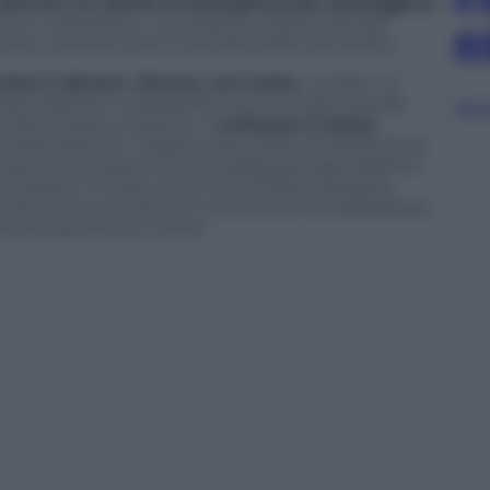
ostruire un fondo di emergenza per proteggersi
 di un «tesoretto», ma possono essere utili per
e
ano a tenere sotto controllo parte del rischio.
ciare il denaro «fermo» sul conto,
ma fare un
opri obiettivi e possibilità, non in modo casuale.
Sfog
he deve essere costante: m
onitorare il piano
eriodicamente i risparmi permette di verificare se
iano finanziario è ancora adeguato agli obiettivi,
 problemi. È utile anche monitorare la propria
 pensione stimata con il tenore di vita desiderato.
 da recuperare più avanti.