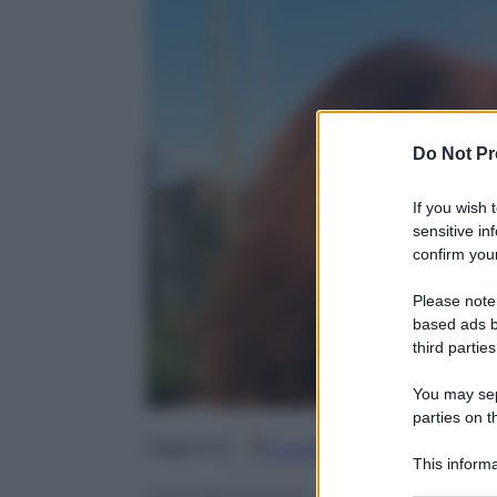
Do Not Pr
If you wish 
sensitive in
confirm your
Please note
based ads b
third parties
You may sepa
parties on t
Google
Discover
Fo
Seguici su
This informa
Participants