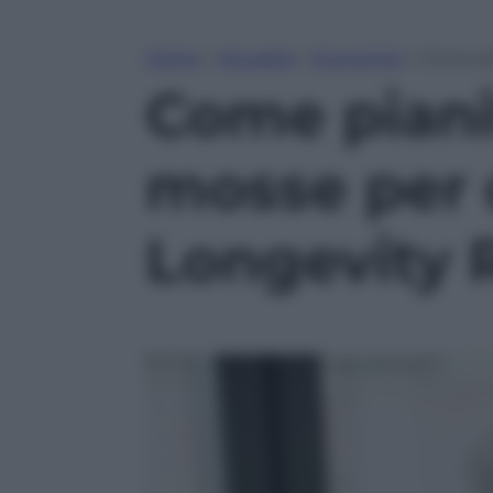
Home
»
Attualità
»
Economia
»
Come pia
Come pianif
mosse per d
Longevity 