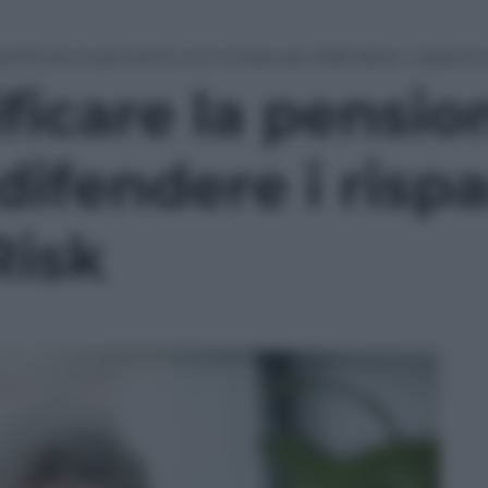
nificare la pensione: le 5 mosse per difendere i risparmi
icare la pension
ifendere i rispa
Risk