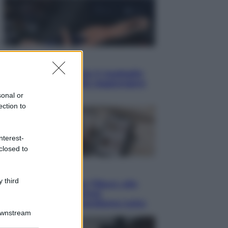
Sport
Pellacani fa la storia: 5 medaglie
d’oro “Adesso voglio raggiungere
le cinesi”
sonal or
ection to
nterest-
closed to
Lifestyle
 third
Dal blush Charlotte Tilbury alle
tote bag: perché ormai
collezioniamo e rivendiamo tutto
Downstream