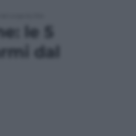
 dal Longevity Risk
e: le 5
rmi dal