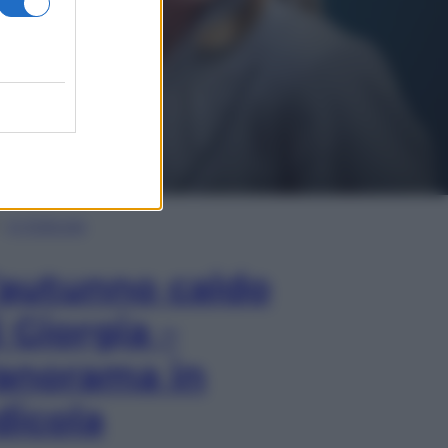
In Edicola
’autunno caldo
i Giorgia –
anorama in
dicola