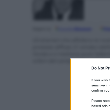
Google
Discover
Fo
Seguici su
Gli stranieri che affollano le nos
proteste diffuse. E i sindaci de
l’onda e ci mettono pure l’allarm
orfani del campo largo, vale anc
Do Not Pr
If you wish 
sensitive in
confirm your
Please note
based ads b