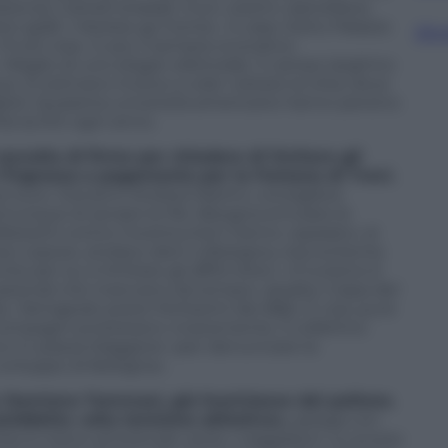
tenza. Cartelli stradali, muri, cestini, rastrelliere,
ivi gialli: «Yankee go home». A casa. Sotto Palazzo
Sfog
«Fuck Usa». E poi, il sempre evocativo
eglio di uno slogan elettorale. Il campo larghino
 Si ostinano invece a voler visitare la città, dove
lioli. Quaranta università americane hanno persino
a iscritti ogni anno.
colta di firme per chiedere di limitare gli
a l’ingresso a pagamento per la Fontana di Trevi.
que euro. Giovanni Andrea Martini, consigliere
unque di serrare le file. Bisogna emulare le
festanti contro l’overtourism hanno «sparato» ai
tteo Lepore, sindaco dem a Bologna, s’accontenta
he per lui, è limitare gli affitti brevi. «Il turismo è
nazionali che mancano da tempo» assalta. Colpa del
à, i famigerati poteri fortissimi dei B&b. E così, pure
 compagni protestano vivacemente. ll collettivo
ico in piazza Maggiore «per denunciare la
o sviluppo di Bologna».
a: Damiano Tommasi, già fuoriclasse del pallone.
siddetta «alta tensione abitativa»,
spiega con
omeo è meno amorevole verso i viaggiatori. Lo scorso