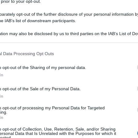
 prior to your opt-out.
rately opt-out of the further disclosure of your personal information by
he IAB’s list of downstream participants.
tion may also be disclosed by us to third parties on the IAB’s List of 
 that may further disclose it to other third parties.
 that this website/app uses one or more Google services and may gath
colo salverà Palermo. «La turistificazione è la nuova
l Data Processing Opt Outs
including but not limited to your visit or usage behaviour. You may click 
durante i festeggiamenti della patrona locale. Agli
e la Santuzza, che già si adoperò per risolvere
 to Google and its third-party tags to use your data for below specifi
o opt-out of the Sharing of my personal data.
po lo scioglimento del sangue, serve un altro
ogle consent section.
In
i, durante le celebrazioni dello scorso 19
&b». Sugli stendardi allestiti per la processione,
chiù». Il sovraffollamento, ribattezzato
o opt-out of the Sale of my Personal Data.
istenza alla gente del posto. I precursori
In
alle Baleari a Barcellona, si protesta contro i reietti
logan, spruzzano acqua sui malcapitati. L’incubo si
to opt-out of processing my Personal Data for Targeted
ccompagnato dal cacofonico neologismo che
ing.
ai Nebrodi alle Dolomiti, gli indemoniati intimano:
In
o opt-out of Collection, Use, Retention, Sale, and/or Sharing
tello spuntava, negli anni Sessanta, a Milano e
ersonal Data that Is Unrelated with the Purposes for which it
lected.