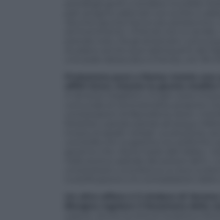
portafogli gonfi, a rendere invivibile l’esis
pali vengono adornati con scritte e ades
Vecchio spunta l’ancor più pirotecnico: 
ammonimento: «Firenze non si vende». M
prenda nota. Via gli americani, comunque.
studiano anche quei delinquenti dei fig
una sede distaccata a Firenze, con 18 mil
Protestano pure a Roma: monta una rac
affitti brevi, intanto la giunta medit
A Venezia il biglietto c’è già: costa cin
comunale di centrosinistra, propone com
contestazioni di Barcellona, dove i mani
forestieri usando pistole ad acqua. Ma
invece di assalti verbali. La soluzione, anc
una bolla che va gestita con politiche 
governo che «liscia il pelo alle lobby». Gi
nella storica capitale del potere dem, i
universitario Luna blocca un bus turist
turistificazione e le contraddizioni dell
Un altro alfiere è il sindaco di Veron
Bisogna regolare il fenomeno della co
Lepore. Anche la città di Giulietta e R