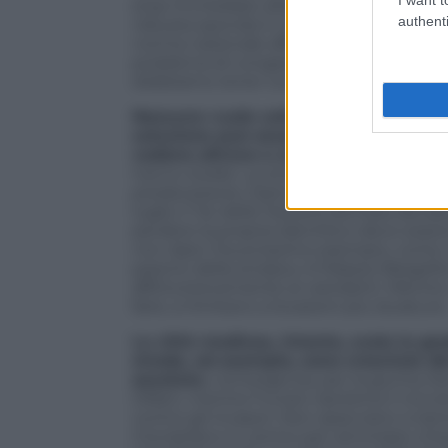
stop immediato all’apertura di nuovi B&b 
authenti
robusta sponda in Gaetano Manfredi, si
norma nazionale affinché si possa regol
problema di congestione. Il turismo è u
dobbiamo tener conto delle sofferenze d
Nessuno vuole sottovalutare l’atavica
soluzione può essere davvero bloccare 
vadano altrove e con la certezza di 
hanno dubbi. La sindaca, Sara Funaro, m
predecessore, Dario Nardella. Vietare la 
luglio il Tar della Toscana dichiara deca
perdere la propria identità e deve essere 
non dare il buonissimo esempio, come 
parenti della sindaca. A Palazzo Bargellin
affitta brevemente ai viandanti. Mentre 
farlo, si limitano a locazioni più durature.
La città medicea, intanto, scala la gr
strada, ad esempio, sono cresciute de
assoluto.
L’emergenza, per la giunta De
Difatti, mentre Funaro ripristina il vincol
contro gli invasori. Non spacciano a Sa
Ciondolano in centro per ammirare chiese