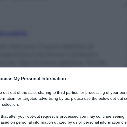
nti preferite
tre città sono il nuovo obiettivo di
ll’opposizione che fanno? Cavalcano
e per l’alta tensione abitativa. Perché,
he l’assalto al «campiello»…
ocess My Personal Information
to opt-out of the sale, sharing to third parties, or processing of your per
formation for targeted advertising by us, please use the below opt-out s
 selection.
 that after your opt-out request is processed you may continue seeing i
ased on personal information utilized by us or personal information dis