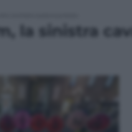
sm, la sinistra cavalca la protesta
, la sinistra cav