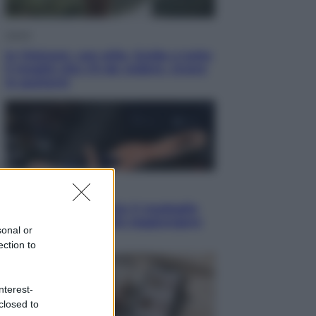
Viaggi
In Vietnam, con stile. Guida a tutto
il meglio che c’è da vedere, vivere
(e gustare)
Sport
Pellacani fa la storia: 5 medaglie
d’oro “Adesso voglio raggiungere
sonal or
le cinesi”
ection to
nterest-
closed to