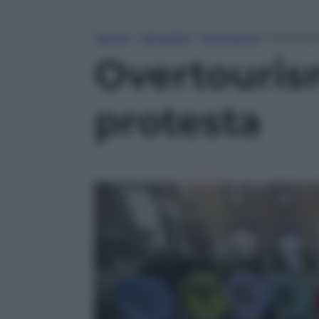
Home
»
Attualità
»
Economia
»
Overtouri
Overtourism
protesta