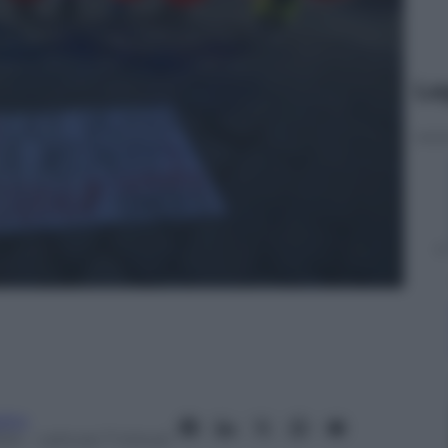
Le
itto
024
– Lettura: 7 minuti