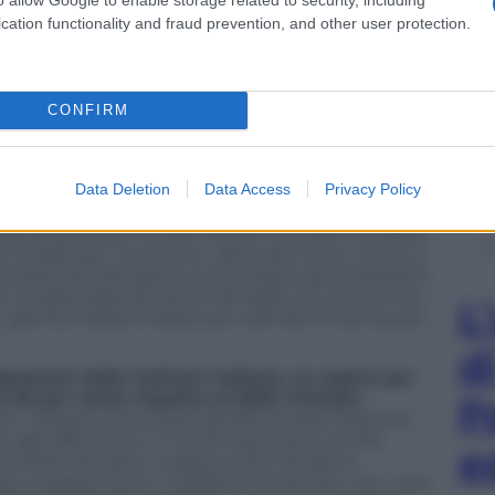
in centro. Del resto, gli attivisti trovano una
cation functionality and fraud prevention, and other user protection.
ndaco di Napoli: «Spingerò per giungere a una
amentare l’attività dei B&b» promette. «C’è un
na risorsa di cui non si può fare a meno, ma
ei residenti».
CONFIRM
 emergenza abitativa, per carità. Ma la
gli affitti brevi, nella speranza che i vacanzieri
danneggiare l’economia locale?
A Firenze non
Data Deletion
Data Access
Privacy Policy
anda avanti il proponimento dell’illustre
nascita di nuovi B&b nel centro storico. Lo scorso
duta la delibera? Funaro reitera. «La città non deve
vivibile per i fiorentini» delucida. Certo, i primi a
rivelato da
Panorama
, sono proprio gli strettissimi
i, la splendida dimora di famiglia, c’è uno zio che
L
i genitori della sindaca, pur avendo la licenza per
d
aduatoria delle Gotham italiane. Le rapine per
l 56 per cento rispetto al 2022. Primato
P
m, restano comunque gli sfaccendati forestieri.
o agli affitti brevi, in centro spuntano scritte
e
nta Maria Novella o rubano a San Jacopino.
 e palazzi. Sono i malfattori americani, con i loro