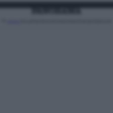
Attualità
Lifestyle
Moda
Video
Podcast
Abbonati
MENU