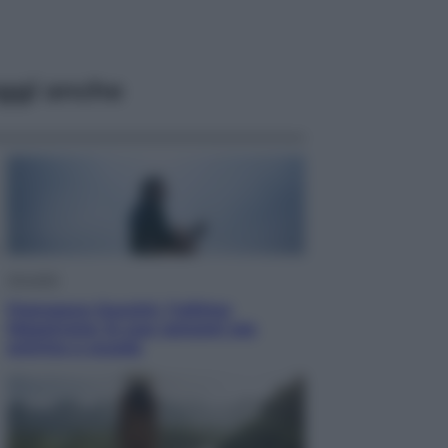
ggi anche
Attualità
Francesco Guccini, l’ultimo
Maestrone: le sue canzoni ora
entrino a scuola