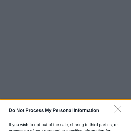
Do Not Process My Personal Information
If you wish to opt-out of the sale, sharing to third parties, or
processing of your personal or sensitive information for