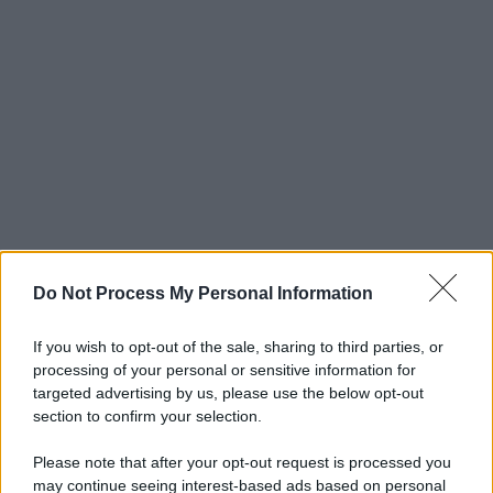
Do Not Process My Personal Information
If you wish to opt-out of the sale, sharing to third parties, or
processing of your personal or sensitive information for
targeted advertising by us, please use the below opt-out
section to confirm your selection.
Please note that after your opt-out request is processed you
may continue seeing interest-based ads based on personal