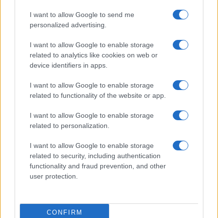
I want to allow Google to send me
personalized advertising.
I want to allow Google to enable storage
related to analytics like cookies on web or
device identifiers in apps.
I want to allow Google to enable storage
related to functionality of the website or app.
I want to allow Google to enable storage
related to personalization.
I want to allow Google to enable storage
related to security, including authentication
functionality and fraud prevention, and other
user protection.
CONFIRM