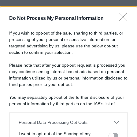
Do Not Process My Personal Information
If you wish to opt-out of the sale, sharing to third parties, or
processing of your personal or sensitive information for
targeted advertising by us, please use the below opt-out
section to confirm your selection.
Please note that after your opt-out request is processed you
may continue seeing interest-based ads based on personal
information utilized by us or personal information disclosed to
third parties prior to your opt-out.
You may separately opt-out of the further disclosure of your
personal information by third parties on the IAB’s list of
downstream participants.
Personal Data Processing Opt Outs
This information may also be disclosed by us to third parties
on the IAB’s List of Downstream Participants that may further
I want to opt-out of the Sharing of my
disclose it to other third parties.