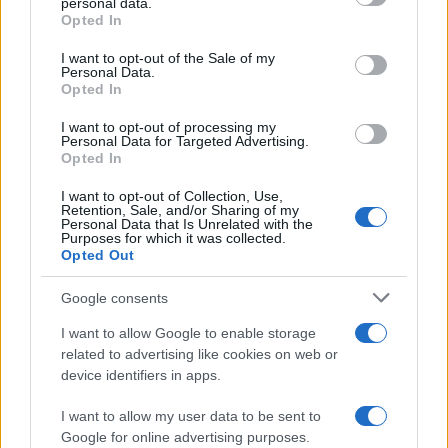
personal data.
Opted In
Please note that this website/app uses one or more Google
services and may gather and store information including but
I want to opt-out of the Sale of my
Personal Data.
not limited to your visit or usage behaviour. You may click to
Opted In
grant or deny consent to Google and its third-party tags to
use your data for below specified purposes in below Google
I want to opt-out of processing my
consent section.
Personal Data for Targeted Advertising.
Opted In
I want to opt-out of Collection, Use,
Retention, Sale, and/or Sharing of my
Personal Data that Is Unrelated with the
Purposes for which it was collected.
Opted Out
Google consents
I want to allow Google to enable storage
related to advertising like cookies on web or
device identifiers in apps.
I want to allow my user data to be sent to
Google for online advertising purposes.