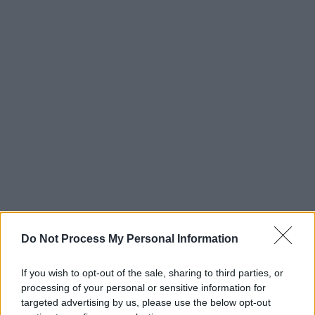
Do Not Process My Personal Information
If you wish to opt-out of the sale, sharing to third parties, or
processing of your personal or sensitive information for
targeted advertising by us, please use the below opt-out