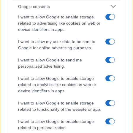
Google consents
I want to allow Google to enable storage
related to advertising like cookies on web or
device identifiers in apps.
I want to allow my user data to be sent to
Google for online advertising purposes.
I want to allow Google to send me
personalized advertising.
I want to allow Google to enable storage
related to analytics like cookies on web or
device identifiers in apps.
I want to allow Google to enable storage
related to functionality of the website or app.
I want to allow Google to enable storage
related to personalization.