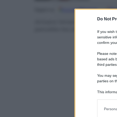
Google
Discover
Fo
Seguici su
Do Not Pr
Arrivano l’amaro, il metano da tra
pancetta ma confezionata. Addi
If you wish 
sensitive in
confirm your
Please note
based ads b
third parties
You may sepa
parties on t
This informa
Participants
Please note
Persona
information 