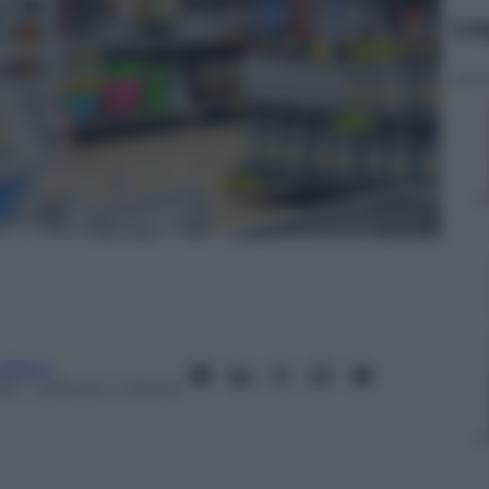
Le
rdasco
13
– Lettura: 4 minuti