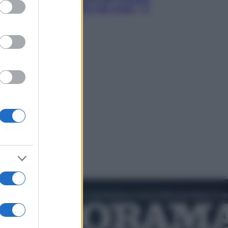
ed purposes
Hugh Jackman, altro che eroe! – Il
video in esclusiva