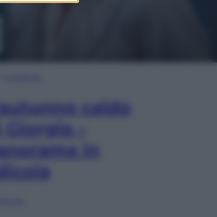
In Edicola
’autunno caldo
i Giorgia –
anorama in
dicola
lia ora