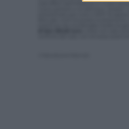
reali effetti dell’inflazione. E’ il caso 
nuovo paniere e ne definisce “sballati” i p
sottostimato per tutto il 2013” fa saper
fatto già i conti di questo scostamento
sostenuto da una famiglia media tra ge
di ben 255,63 euro
. L’Istat non sarà c
verifiche del caso, con annesse polemi
© Riproduzione Riservata