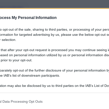
nti preferite
ocess My Personal Information
zione, il filetto di merluzzo e la
o a brandy, nasello e netbook
to opt-out of the sale, sharing to third parties, or processing of your per
formation for targeted advertising by us, please use the below opt-out s
 selection.
 that after your opt-out request is processed you may continue seeing i
ased on personal information utilized by us or personal information dis
 prior to your opt-out.
rately opt-out of the further disclosure of your personal information by
he IAB’s list of downstream participants.
tion may also be disclosed by us to third parties on the IAB’s List of 
 that may further disclose it to other third parties.
 that this website/app uses one or more Google services and may gath
l Data Processing Opt Outs
including but not limited to your visit or usage behaviour. You may click 