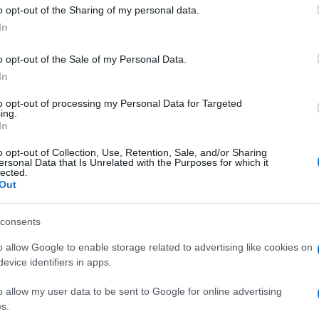
 to Google and its third-party tags to use your data for below specifi
o opt-out of the Sharing of my personal data.
ogle consent section.
one, niente più brandy perché preferiamo l’amaro,
In
 ci finisce il filetto di merluzzo e tanti saluti al
à più importanti del
nuovo paniere di beni
con
o opt-out of the Sale of my Personal Data.
 che per la cronaca a gennaio si è mantenuta
In
013 dunque per il calcolo degli indici dei prezzi al
i rispetto ai 1.383 del 2012, aggregati in 603
to opt-out of processing my Personal Data for Targeted
’anno scorso erano invece 597.
ing.
In
SI
o opt-out of Collection, Use, Retention, Sale, and/or Sharing
certo uno dei più effervescenti degli ultimi anni,
ersonal Data that Is Unrelated with the Purposes for which it
ui si articolano le posizioni rappresentative di
lected.
prendono anche i phablet (che combinano le
Out
i tablet) e i tablet trasformabili, utilizzabili anche
dotti di alta tecnologia fanno una prima vittima
voce
diario-agenda
, che rappresenta sia l’agenda
consents
 che per lungo tempo hanno accompagnato la vita
o allow Google to enable storage related to advertising like cookies on
evice identifiers in apps.
rticolarmente caro agli italiani, detto dell’amaro
del
filetto di merluzzo che prende il posto del
o allow my user data to be sent to Google for online advertising
etta
, che sarà rilevata in futuro per il suo prezzo in
s.
nvece il loro ingresso nel paniere, sotto la voce