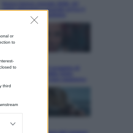
Nuovo bonus energia 2026, chi
potrà ottenerlo e quando arriva il
nuovo aiuto sulle bollette
sonal or
ection to
Televisione
nterest-
closed to
Squid Game USA, il progetto di
David Fincher sarebbe stato
accantonato. Ecco cosa sappiamo
 third
Downstream
er and store
Cinema
to grant or
Robin Hood – Il prezzo del sangue: