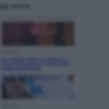
ggi anche
Televisione
Le schegge riporta su Disney+ il
lato più seducente e oscuro della
moda anni Ottanta
Economia