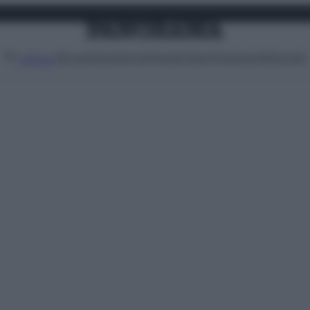
Attualità
Lifestyle
Moda
Video
Podcast
Abbonati
MENU