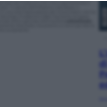
ad esempio del Codacons che critica apertamente il
esi. “Il calcolo dell’inflazione sarà falsato e
e in una nota l’associazione dei consumatori, che ha
. Secondo il Codacons infatti l’aumento di spesa
nnaio 2012 e gennaio 2013 risulterà
sottostimato
ertamente d’accordo, ma avremo un anno per fare le
che ovviamente.
L
d
P
e
Sfog