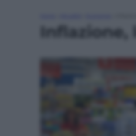
Home
»
Attualità
»
Economia
»
Inflazio
Inflazione,