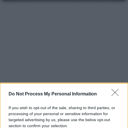
Do Not Process My Personal Information
If you wish to opt-out of the sale, sharing to third parties, or
processing of your personal or sensitive information for
targeted advertising by us, please use the below opt-out
section to confirm your selection.