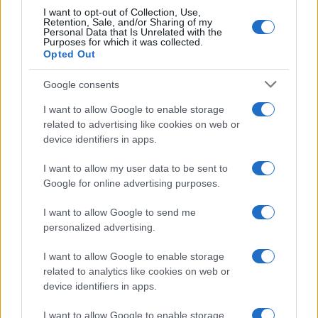
I want to opt-out of Collection, Use,
Retention, Sale, and/or Sharing of my
Personal Data that Is Unrelated with the
Purposes for which it was collected.
Opted Out
Google consents
I want to allow Google to enable storage
related to advertising like cookies on web or
device identifiers in apps.
I want to allow my user data to be sent to
Google for online advertising purposes.
I want to allow Google to send me
personalized advertising.
I want to allow Google to enable storage
related to analytics like cookies on web or
device identifiers in apps.
I want to allow Google to enable storage