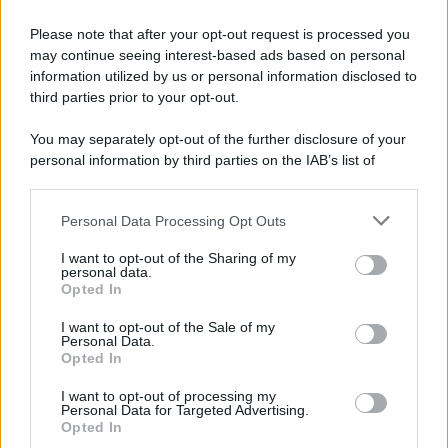
Please note that after your opt-out request is processed you
may continue seeing interest-based ads based on personal
information utilized by us or personal information disclosed to
third parties prior to your opt-out.
You may separately opt-out of the further disclosure of your
personal information by third parties on the IAB’s list of
downstream participants.
Personal Data Processing Opt Outs
This information may also be disclosed by us to third parties
on the IAB’s List of Downstream Participants that may further
I want to opt-out of the Sharing of my
disclose it to other third parties.
personal data.
Opted In
Please note that this website/app uses one or more Google
services and may gather and store information including but
I want to opt-out of the Sale of my
Personal Data.
not limited to your visit or usage behaviour. You may click to
Opted In
grant or deny consent to Google and its third-party tags to
use your data for below specified purposes in below Google
I want to opt-out of processing my
consent section.
Personal Data for Targeted Advertising.
Opted In