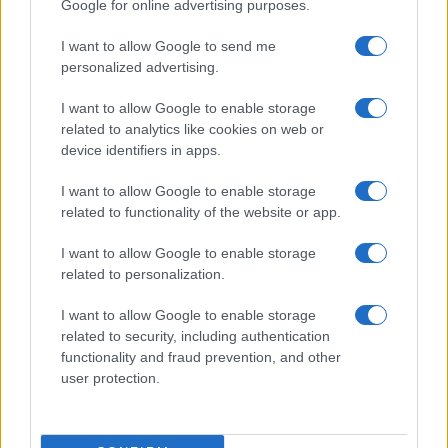
Google for online advertising purposes.
I want to allow Google to send me
personalized advertising.
I want to allow Google to enable storage
related to analytics like cookies on web or
device identifiers in apps.
I want to allow Google to enable storage
related to functionality of the website or app.
I want to allow Google to enable storage
related to personalization.
I want to allow Google to enable storage
related to security, including authentication
functionality and fraud prevention, and other
user protection.