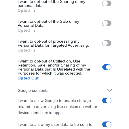
I want to opt-out of the Sharing of my
disclose it to other third parties.
personal data.
Opted In
Please note that this website/app uses one or more Google
services and may gather and store information including but
I want to opt-out of the Sale of my
Personal Data.
not limited to your visit or usage behaviour. You may click to
Opted In
grant or deny consent to Google and its third-party tags to
use your data for below specified purposes in below Google
I want to opt-out of processing my
consent section.
Personal Data for Targeted Advertising.
Opted In
I want to opt-out of Collection, Use,
Retention, Sale, and/or Sharing of my
Personal Data that Is Unrelated with the
Purposes for which it was collected.
Opted Out
Google consents
I want to allow Google to enable storage
related to advertising like cookies on web or
device identifiers in apps.
I want to allow my user data to be sent to