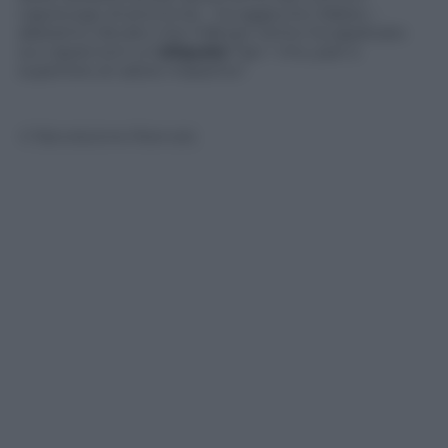
capoluogo di provincia – ha aggiunto Zabeo –
abbiamo rilevato che il 68 per cento ha applicato
sui capannoni un’
aliquota
Tasi + Imu pari o
superiore al valore massimo”.
© Riproduzione Riservata