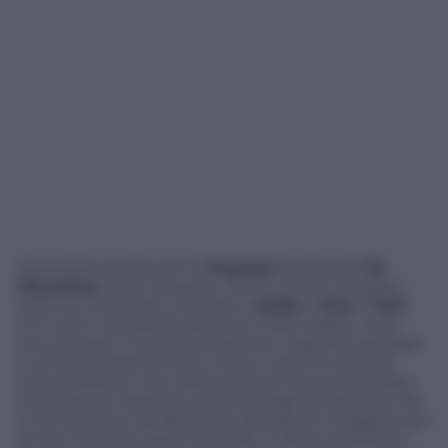
Si avvicina anche per le
imprese
la data del
16
dicembre
, entro la quale, come i privati cittadini,
saranno chiamate a versare il
saldo
di
Imu
e
Tasi
.
Un conto complessivamente molto salato, visto
che solo per il mondo produttivo il gettito sarà pari
a circa 5 miliardi di euro. A fare i calcoli è stata la
Cgia di Mestre che nell’occasione ha anche stilato
una sorta di classifica sulle tipologie di aziende che
si ritroveranno ad affrontare gli esborsi maggiori per
le due imposte sugli immobili. E allora, al lordo di