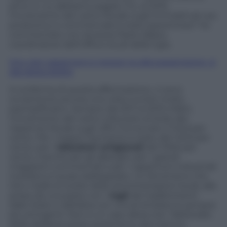
anno in cui abbiamo pagato l’Ici, al 2015,
l’incremento del carico fiscale sugli immobili ad uso
produttivo e commerciale è stato spaventoso” ha
commentato con durezza Paolo Zabeo,
coordinatore dell’Ufficio studi della Cgia.
Imu: per capannoni e negozi no alla sospensione, sì
alla deducibilità
A conferma di questa affermazione, ci sono
ovviamente ancora una volta numeri molto
esemplificativi. Sempre dal 2011 al 2015 infatti,
l’incremento del carico tributario al lordo del
risparmio fiscale sugli uffici ha toccato il 145,3 per
cento. Per i negozi l’aumento è stato del 140,5 per
cento, per i
laboratori artigianali
del 109,6 per
cento, mentre per gli alberghi, per i grandi
magazzini commerciali e per i capannoni industriali
il prelievo è quasi raddoppiato. Un fenomeno che
tira in ballo le scelte delle amministrazioni locali, alle
prese da una parte con i
tagli
dei trasferimenti
dallo Stato e dall’altra con vincoli di bilancio sempre
più stringenti. Non è un caso allora che “dall’analisi
delle delibere prese quest’anno dai Comuni