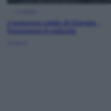
In Edicola
L’autunno caldo di Giorgia –
Panorama in edicola
Sfoglia ora