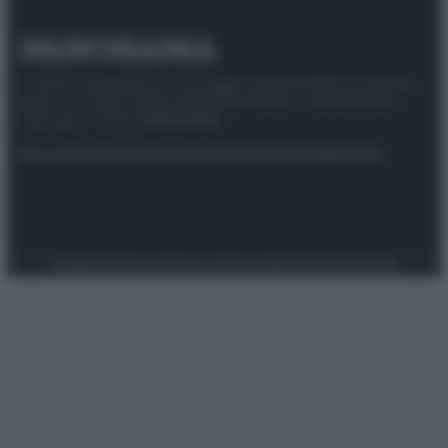
© 2025 – Panorama s.r.l. (Gruppo Società Editrice Italiana
spa) – Via Vittor Pisani 28, 20124 Milano – riproduzione
riservata – P.IVA 10518230965
Attualità
Lifestyle
Moda
Video
Podcast
Abbonati
Preferenze Privacy
Privacy Policy
Cookie Policy
Note legali