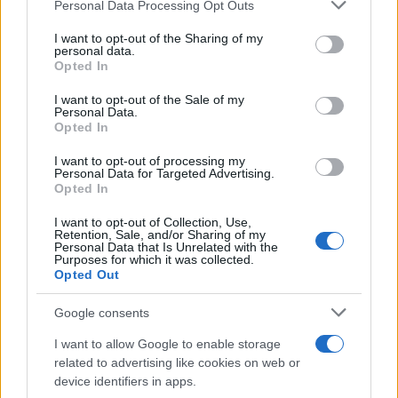
Personal Data Processing Opt Outs
This information may also be disclosed by us to third parties
on the IAB’s List of Downstream Participants that may further
I want to opt-out of the Sharing of my
disclose it to other third parties.
personal data.
Opted In
Please note that this website/app uses one or more Google
services and may gather and store information including but
I want to opt-out of the Sale of my
Personal Data.
not limited to your visit or usage behaviour. You may click to
Opted In
grant or deny consent to Google and its third-party tags to
use your data for below specified purposes in below Google
I want to opt-out of processing my
consent section.
Personal Data for Targeted Advertising.
Opted In
I want to opt-out of Collection, Use,
Retention, Sale, and/or Sharing of my
Personal Data that Is Unrelated with the
Purposes for which it was collected.
Opted Out
Google consents
I want to allow Google to enable storage
related to advertising like cookies on web or
device identifiers in apps.