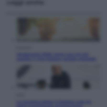
Leggi anche
Economia
Vendemmia 2026, meno uva ma più
qualità: il vino italiano cambia strategia
Sport
La Juventus batte il Chelsea: cosa ha
detto l’amichevole di Hong Kong