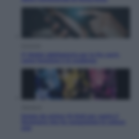
Economia
IT Wallet obbligatorio per la Pa: cos’è,
come funziona e le scadenze
Televisione
Estate da anime: 10 titoli per capire il
fenomeno che ha conquistato la cultura
pop