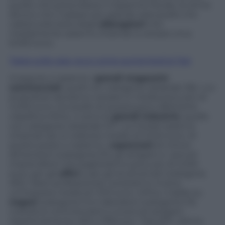
quello che potrà essere il risparmio fiscale, le stime
dicono che il salasso più grande sarà quello che
calerà sulla testa degli
albergatori
che
mediamente saranno chiamati a versare circa
6.000 euro.
Tasse sulla casa, ecco come aumenterà la Tasi
A seguire ci saranno i
grandi magazzini
commerciali
, quelli con categoria catastale D8, i cui
proprietari dovranno versare in media poco più di
4.000 euro. Sul podio di questa poco allettante
classifica infine, ci sono le
grandi industrie
, quelle
con categoria catastale D7, i cui titolari saranno
chiamati ad un esborso medio di 3.240 euro. Al
quarto posto ci saranno i
capannoni
di minori
dimensioni (categoria D1), gli artigiani e i piccoli
imprenditori che pagheranno poco più di 2.020
euro, per gli
uffici
e per gli studi privati (categoria
A10) i liberi professionisti verseranno invece
un’imposta media di 1.010 euro. Infine, il saldo su
negozi
(categoria C1) e laboratori (categoria C3)
costerà ai commercianti e ai piccoli artigiani
rispettivamente 492 e 378 euro. “Dal 2011, ultimo