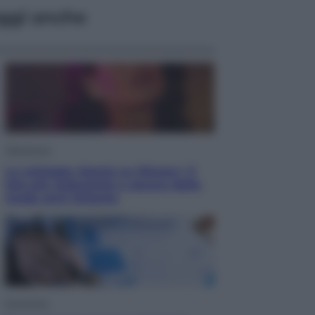
ggi anche
Televisione
Le schegge riporta su Disney+ il
lato più seducente e oscuro della
moda anni Ottanta
Economia