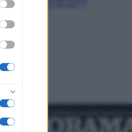
ed purposes
Hugh Jackman, altro che eroe! – Il
video in esclusiva