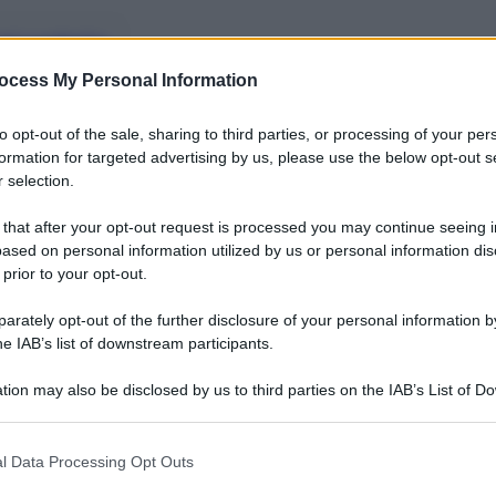
nti preferite
ocess My Personal Information
avevano messo in compensazione
dichiarazioni
to opt-out of the sale, sharing to third parties, or processing of your per
formation for targeted advertising by us, please use the below opt-out s
 selection.
 that after your opt-out request is processed you may continue seeing i
ased on personal information utilized by us or personal information dis
 prior to your opt-out.
rately opt-out of the further disclosure of your personal information by
he IAB’s list of downstream participants.
tion may also be disclosed by us to third parties on the IAB’s List of 
 that may further disclose it to other third parties.
 that this website/app uses one or more Google services and may gath
l Data Processing Opt Outs
including but not limited to your visit or usage behaviour. You may click 