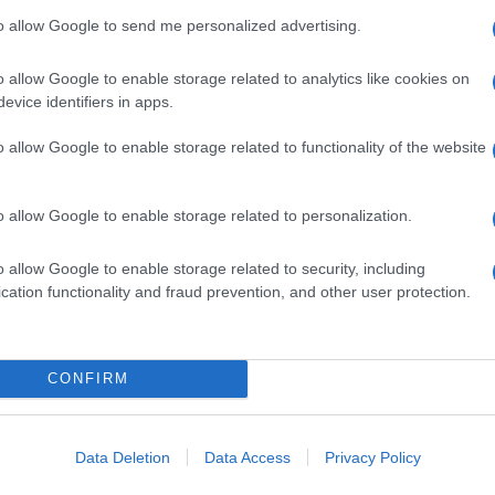
ello F24 che farà riferimento alla seconda rata,
to allow Google to send me personalized advertising.
L 2013
o allow Google to enable storage related to analytics like cookies on
potrebbe paradossalmente complicarsi e di molto,
evice identifiers in apps.
continua a ventilare, una
totale abolizione
ra non ci sarebbe modo di compensare la prima rata
o allow Google to enable storage related to functionality of the website
consiglio che arriva dai tecnici del settore fiscale,
ntatto con un
Caf
o con un
commercialista
entro il
a nuova dichiarazione del 730, che vada a sanare gli
o allow Google to enable storage related to personalization.
o. Insomma, saremmo di fronte purtroppo al solito
o allow Google to enable storage related to security, including
VERO
cation functionality and fraud prevention, and other user protection.
 quei circa 100mila contribuenti che, servendosi
cialista, hanno fissato per leggecome termine
730 il 31 maggio. Questi soggetti infatti fanno
CONFIRM
e dichiarazione già presentata, con un
nuovo
a di compensazione per la prima rata di giugno
Data Deletion
Data Access
Privacy Policy