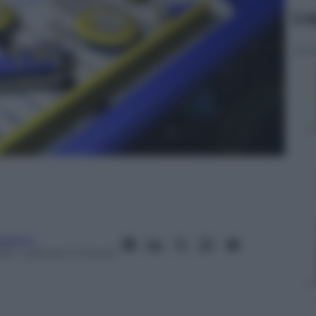
Le
rdasco
13
– Lettura: 3 minuti