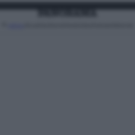
Attualità
Lifestyle
Moda
Video
Podcast
Abbonati
MENU