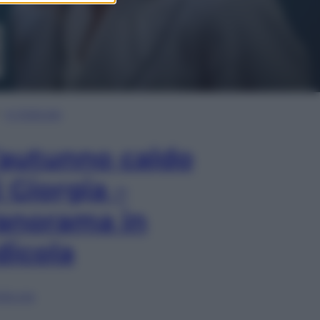
In Edicola
’autunno caldo
i Giorgia –
anorama in
dicola
lia ora