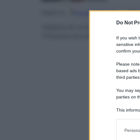
Google
Discover
Fo
Seguici su
Do Not Pr
Migliaia di contribuenti che 
l’imposta dovranno rivedere le 
If you wish 
sensitive in
confirm your
Please note
based ads b
third parties
You may sepa
parties on t
This informa
Participants
Please note
Persona
information 