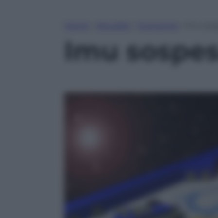
Home
»
Attualità
»
Economia
»
Imu sosp
Imu sospesa