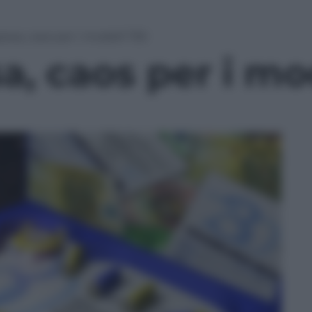
esa, caos per i modelli 730
, caos per i mo