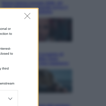
Nuovo bonus energia 2026, chi
potrà ottenerlo e quando arriva il
nuovo aiuto sulle bollette
sonal or
ection to
Televisione
nterest-
closed to
Squid Game USA, il progetto di
David Fincher sarebbe stato
accantonato. Ecco cosa sappiamo
 third
Downstream
er and store
Cinema
to grant or
Robin Hood – Il prezzo del sangue: