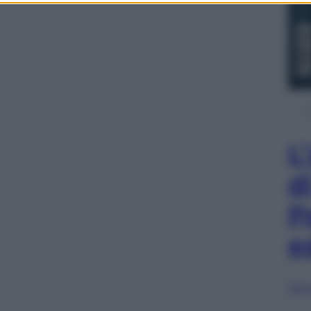
L
d
P
e
Sfog