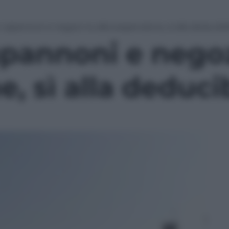
 capannoni e negozi no alla sospensione, sì alla deducibil
pannoni e negoz
, sì alla deducib