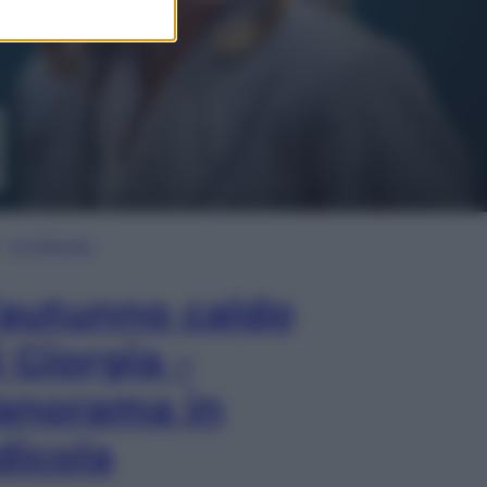
In Edicola
’autunno caldo
i Giorgia –
anorama in
dicola