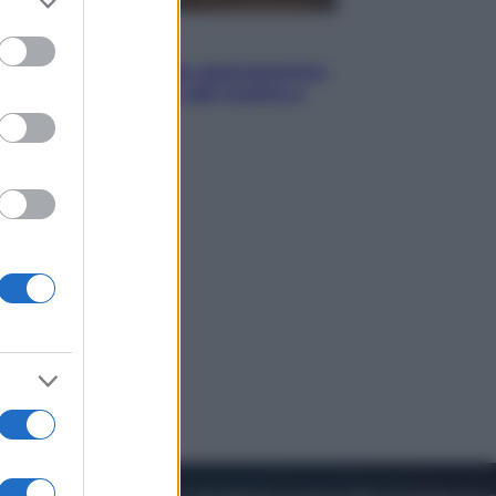
to grant or
ed purposes
Vino e Cibo
Pizza, la rivoluzione gastronomica
in tavola che parte dal mulino a
pietra