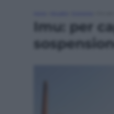
Home
»
Attualità
»
Economia
»
Imu: per
Imu: per ca
sospensione