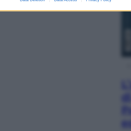
L
d
P
e