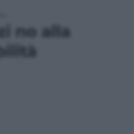
ità
i no alla
ilità