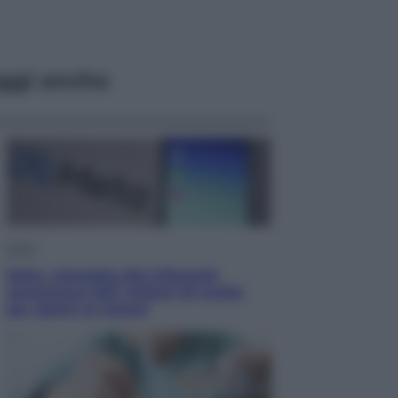
ggi anche
Esteri
Meta, stangata dal tribunale
americano: 567 milioni di multa
per danni ai minori