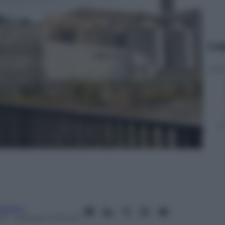
Le
rdasco
13
– Lettura: 3 minuti