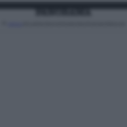
Attualità
Lifestyle
Moda
Video
Podcast
Abbonati
MENU