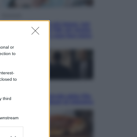
Economia
Pensione di agosto più bassa, non
è sempre colpa del 730: chi rischia
la trattenuta Inps e cosa fare entro
il 15 settembre
sonal or
ection to
nterest-
closed to
Sport
La guerra per il controllo della Fifa,
 third
ecco chi sono gli alleati di Infantino
Downstream
er and store