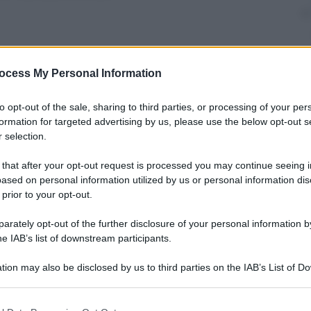
ocess My Personal Information
nti preferite
to opt-out of the sale, sharing to third parties, or processing of your per
lizzare dal reddito d’impresa il
formation for targeted advertising by us, please use the below opt-out s
mobili
 selection.
 that after your opt-out request is processed you may continue seeing i
ased on personal information utilized by us or personal information dis
 prior to your opt-out.
rately opt-out of the further disclosure of your personal information by
he IAB’s list of downstream participants.
tion may also be disclosed by us to third parties on the IAB’s List of 
 that may further disclose it to other third parties.
 that this website/app uses one or more Google services and may gath