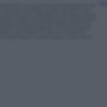
Sfog
tà produttive ci sono quelli per la trasformazione dei
acchine, la mobilità, le case e gli edifici. Tutto
ea anche lavoro, dall’edilizia a nuovi lavori. Nuove
strie. L’Italia è tra i Paesi più avanti nell’economia
’opportunità, più che per altri Paesi che sono più
nto nella transazione digitale, che deve andare di
alia è un po’ indietro. Il nodo vero è capire chi
ni singolo Stato o a livello europeo. Il vero nodo è