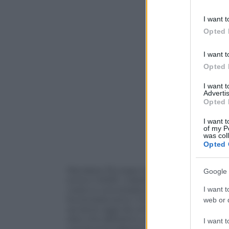
information 
deny consent
I want t
in below Go
Opted 
I want t
Opted 
I want 
Advertis
Opted 
I want t
of my P
was col
Opted 
Rendere l’Europa neutrale sul clima entr
Google 
entro il 2030. L’obiettivo del Green Dea
costo e una strada piena di ostacoli. C
I want t
burocrazia sono i tre temi principali. “
web or d
avviene oggi da combustibili fossili, in
dire che abbiamo un sistema che sta and
I want t
una buona ragione, perché l’alternativa