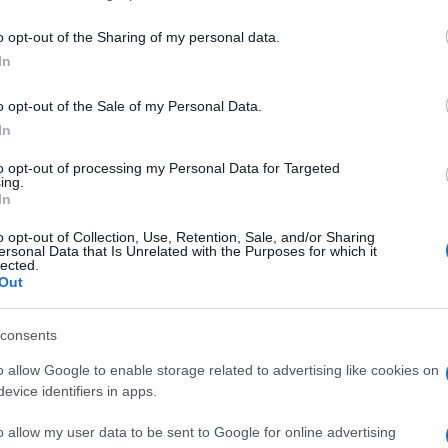
including but not limited to your visit or usage behaviour. You may click 
 to Google and its third-party tags to use your data for below specifi
o opt-out of the Sharing of my personal data.
ogle consent section.
In
o opt-out of the Sale of my Personal Data.
In
to opt-out of processing my Personal Data for Targeted
ing.
In
o opt-out of Collection, Use, Retention, Sale, and/or Sharing
ersonal Data that Is Unrelated with the Purposes for which it
lected.
Out
o il 2050 e ridurre le emissioni di Co2 del 55%
consents
l europeo è chiaro. Ma la transizione verde ha un
osti e approvvigionamento delle materie prime e
o allow Google to enable storage related to advertising like cookies on
Nel mondo il 60% della generazione di energia
evice identifiers in apps.
 Europa siamo intorno al 40%. Non me la sento di
ando verso l’abbandono delle fonti fossili. E per
o allow my user data to be sent to Google for online advertising
 è un sistema non affidabile, come continuità di