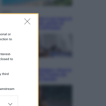
Viaggi
La Thailandia segreta è sul mare: 8
luoghi tra delfini rosa, grotte di
smeraldo e villaggi sull’acqua
sonal or
ection to
nterest-
closed to
Esteri
Il «Mamdani del Michigan» vince le
 third
primarie dem: perché Trump ora
sogna il colpaccio al Senato
Downstream
er and store