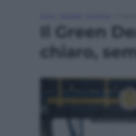
Home
»
Attualità
»
Economia
»
Il Green
Il Green D
chiaro, se