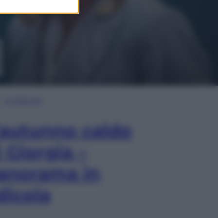
In Edicola
’autunno caldo
i Giorgia –
anorama in
dicola