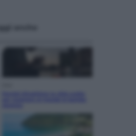
ggi anche
Esteri
Perché Hiroshima: la città scelta
per mostrare al mondo la bomba
atomica