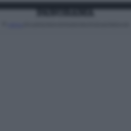
Attualità
Lifestyle
Moda
Video
Podcast
Abbonati
MENU