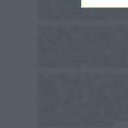
Infatti, Germania e Italia (i Paesi europe
dovuti intervenire in modo pesante per s
di oneri, scaricandoli sui consumatori. 
rinnovabili (eolici e fotovoltaici)”, conti
Per decarbonizzare l’economia europea a
critiche (CRM). L’Unione Europea è molto
gruppo del platino e litio (100%), per il t
per il 2050 la quantità di litio, per es
superiore. La scarsità di questi materiali
domanda di veicoli elettrici per esempio
produzione di batterie ricaricabili, magne
potrebbe diventare il collo di bottiglia p
Nel conteggio costi-benefici c’è poi la 
gigawatt di progetti eolici. “Ci vuole p
impianto. Una macchina statale efficie
ecologica. L’Italia, per esempio, è ben po
è rilevante. Costruire un grande impiant
tetti degli edifici. Se si accelerasse l’i
impatto in termini di investimenti davve
produzione molto più bassi”, spiega Rob
comunicazione e progettazione sull’Uni
off della Scuola Sant’Anna di Pisa).