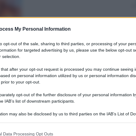
Cristina Colli
9 Febbraio 2023
–
ocess My Personal Information
Lettura: 4 minuti
to opt-out of the sale, sharing to third parties, or processing of your per
formation for targeted advertising by us, please use the below opt-out s
 selection.
 that after your opt-out request is processed you may continue seeing i
ased on personal information utilized by us or personal information dis
 prior to your opt-out.
rately opt-out of the further disclosure of your personal information by
he IAB’s list of downstream participants.
nti preferite
tion may also be disclosed by us to third parties on the IAB’s List of 
me e la loro mancanza nel vecchio,
 that may further disclose it to other third parties.
entando problemi insormontabili
 that this website/app uses one or more Google services and may gath
l Data Processing Opt Outs