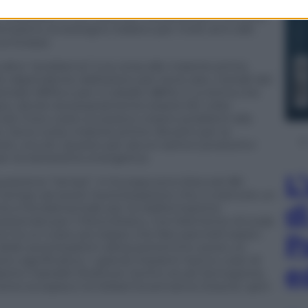
i più presenti nell’industria manifatturiera) sono
ussidiare le loro aziende, fiscalizzando una serie
Pensiamo al sostegno italiano per molti anni alle
nua Scarpa
ltro “problema” è la corsa alle materie prime
 dipendente dall’estero per terre rare, metalli del
antalio (99%) e per il cobalto (86%). E si stima che
empio, dovrà necessariamente essere 60 volte
 e/o il loro costo eccessivo creano problemi alla
. Sono tutte materie prime rilevanti per la
ti, circuiti. Questo per alcuni settori produttivi
er la transizione energetica.
L
questione “tempi”. In Europa sono bloccati 80
iù tempo ad avere l’autorizzazione che a costruire un
d
nte è fondamentale per la trasformazione
sizionata per il fotovoltaico, ma l’elemento di scala
o ha un costo più basso che fare pannelli sopra i
P
ter delle autorizzazioni allora potremmo avere un
ro significativo. I grandi impianti hanno costi di
e
erto Castaldi Direttore Centro studi, formazione,
one europea e la Global Governance (CesUE, spin-