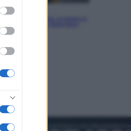
to grant or
ed purposes
Cinema
Greta e le favole vere, al cinema la
fiaba ecologica con Raoul Bova