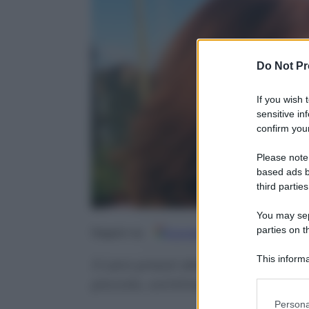
Do Not Pr
If you wish 
sensitive in
confirm your
Please note
based ads b
third parties
You may sepa
parties on t
Google
Discover
Fo
Seguici su
This informa
Il caro prezzi delle materie pri
Participants
piccolo, continente stanno div
Please note
Persona