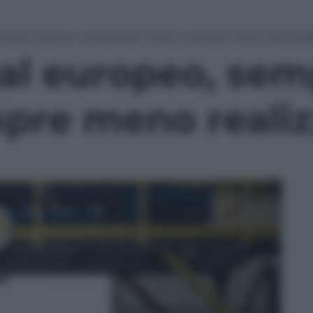
 Deal europeo, sempre più chiaro, sempre meno realizzab
eal europeo, sem
mpre meno realiz