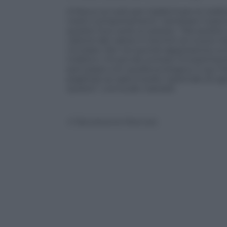
A fianco ai costi per trasformare le real
nostri comportamenti. Cambiare il parco m
questo ha e avrà un prezzo. “Ma questo cr
catene del valore in termini di nuove indu
circolare. Per noi quindi rappresenta un
indietro. C’è poi da contare l’investime
pari passo con quella ecologica. E qui l’It
pagherà: se sarà a livello nazionale di og
questo”, conclude Castaldi.
© Riproduzione Riservata