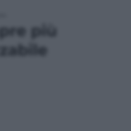
ile
pre più
zabile