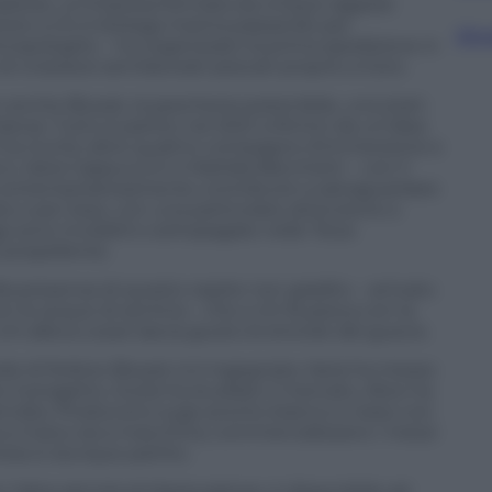
cadores, un’impresa formata da cinque ragazze
gnere a chi è biologa marina passando per
Sfog
ropologhe – ha organizzato la prima spedizione in
di crostacei semilavorati pescati proprio a Goro.
anche Blueat, la pescheria sostenibile, una start-
nza. Tutto è partito nel 2021 a Rimini da un’idea
Lei ha riunito altre quattro compagne d’immersione e
cci, Ilaria Cappuccini e Matilda Banchetti – con il
ma contemporaneamente contribuire a salvaguardare
are e per esso, con una particolare attenzione a
sono invisibili e sottopagate nella “blue
o propellente.
la presenza di questo ospite non gradito – arrivato
n le acque di sentina – che a chi fa pesca con la
hi alleva cozze lascia giusto le briciole del guscio.
ele di forbice Blueat si è ingegnata. Ilaria ha messo
 il progetto, Giulia ha studiato il mercato, Alice ha
lanciata. Producono sugo pronto bianco e rosso con
ata a mano sia a macchina, commercializzano i mezzi
siness è dunque partito.
’altra attività di Mariscadores, è disponibile ad