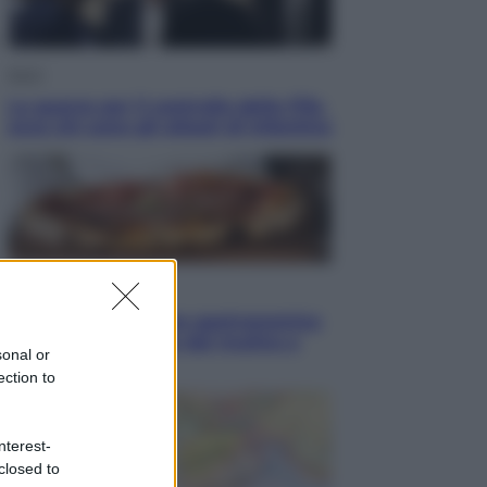
Sport
La guerra per il controllo della Fifa,
ecco chi sono gli alleati di Infantino
Vino e Cibo
Pizza, la rivoluzione gastronomica
in tavola che parte dal mulino a
sonal or
pietra
ection to
nterest-
closed to