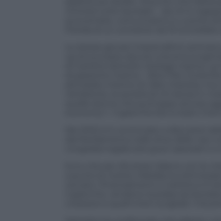
addirittura vietate. Al punto che Maris
riminesi tutte laureate – da chi è inge
economiste, comunicatrici e cuoche ant
Florida di un container da 15 tonnellate 
Le stesse giovani imprenditrici animano 
up di successo dovuto a buona lungimira
di Carlotta Santolini, biologa marina. 
di passione marina – Alice Pari, Giulia Ri
dichiarato intento di «fare impresa, 
l’ambiente, la società di chi lavora in m
quelle donne che purtroppo ancora oggi 
economy”». Il granchio blu è stato il lor
Nel 2022 si è cominciato a discutere del
dal Nordamerica nelle stive delle navi co
vongolara regala solo gusci spezzati e a c
Ecco che per sfruttare l’alieno con le ch
a punto le ricette, Matilda ha ottimizzato
cercato i finanziamenti e Carlotta si è 
il granchio, vendono la polpa sia lavor
crostacei e quelli interi surgelati. Il bu
Santolini ha confermato che adesso, con l