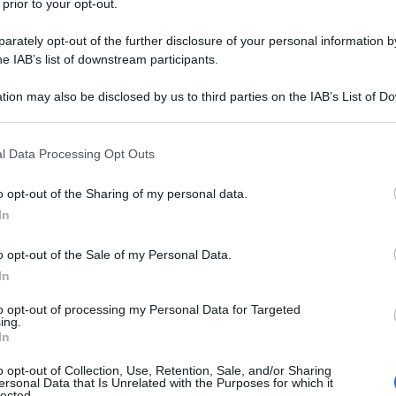
 prior to your opt-out.
rately opt-out of the further disclosure of your personal information by
he IAB’s list of downstream participants.
tion may also be disclosed by us to third parties on the IAB’s List of 
 that may further disclose it to other third parties.
 that this website/app uses one or more Google services and may gath
l Data Processing Opt Outs
including but not limited to your visit or usage behaviour. You may click 
ivato dalle coste americane mette a rischio i nostri
 to Google and its third-party tags to use your data for below specifi
rno lancia un piano d’intervento per contrasto ed
o opt-out of the Sharing of my personal data.
ogle consent section.
ano di sfruttare il fenomeno in modo costruttivo.
In
la pesca italiana.
o opt-out of the Sale of my Personal Data.
 eravamo al ministero della Sovranità alimentare per
In
 È stata presa molto sul serio, e adesso (
il 6
amo di nuovo: abbiamo messo a punto un
to opt-out of processing my Personal Data for Targeted
 Manuela Falautano, ricercatrice dell’Ispra –
ing.
la ricerca ambientale – da anni studia le specie
In
il pesce scorpione, e anticipa a
Panorama
la
ione. «Io sono di Sciacca e la pesca è il mio
o opt-out of Collection, Use, Retention, Sale, and/or Sharing
ersonal Data that Is Unrelated with the Purposes for which it
per farlo bisogna curare il mare: il Mediterraneo è
lected.