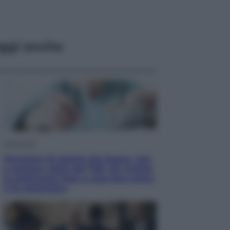
ggi anche
Economia
Pensione di agosto più bassa, non
è sempre colpa del 730: chi rischia
la trattenuta Inps e cosa fare entro
il 15 settembre