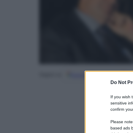
Google
Discover
Fo
Seguici su
Do Not Pr
If you wish 
sensitive in
confirm your
Please note
based ads b