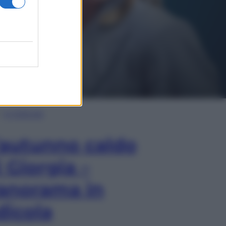
In Edicola
’autunno caldo
i Giorgia –
anorama in
dicola