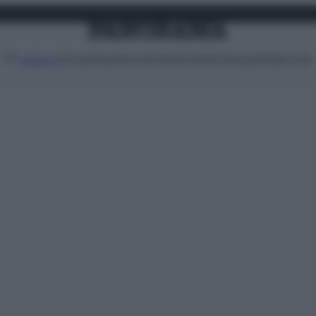
Attualità
Lifestyle
Moda
Video
Podcast
Abbonati
MENU