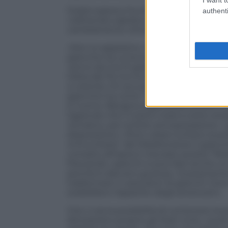
Federcopesca ha stimato in almeno 100 mi
authenti
Callinectes sapidus
si è apparecchiato ne
cambiamento climatico e della pesca f
«Non lo sappiamo, né possiamo dirlo co
granchio ha un’eccezionale capacità ripr
vanno da 3 ai 31 gradi dell’acqua e a salin
Delta del Po ha trovato l’habitat perfett
a volontà. Chi accusa la pesca di aver st
granchio ha come “nemici” lo squalo, le 
è l’uomo. Bisogna organizzare prelievi co
Sapendo che il nostro mare è sotto stre
climatico, per la forte antropizzazione.
disposizione i rifiuti urbani evitano la 
immunitarie” del Mediterraneo il granchi
compito all’Ispra è misurare questa “feb
Pescando i granchi si può fare anche un 
perché è davvero gustoso. Giustamente pe
trasformare in pescatori di granchi: Gor
soddisfano l’appetito degli americani».
Che ci sia la possibilità di contenere la p
dimostrano proprio gli Stati Uniti, i qual