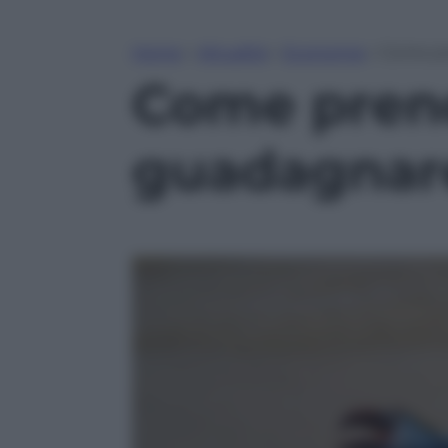
Home
»
Attualità
»
Economia
»
Come pr
Come prend
guadagnar