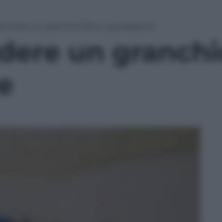
endere un granchio (blu) e guadagnare
ere un granchio
e