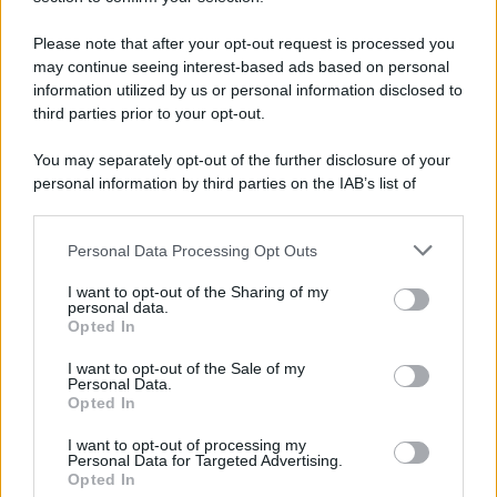
Please note that after your opt-out request is processed you
may continue seeing interest-based ads based on personal
information utilized by us or personal information disclosed to
third parties prior to your opt-out.
You may separately opt-out of the further disclosure of your
personal information by third parties on the IAB’s list of
downstream participants.
Personal Data Processing Opt Outs
This information may also be disclosed by us to third parties
on the IAB’s List of Downstream Participants that may further
I want to opt-out of the Sharing of my
disclose it to other third parties.
personal data.
Opted In
Please note that this website/app uses one or more Google
services and may gather and store information including but
I want to opt-out of the Sale of my
Personal Data.
not limited to your visit or usage behaviour. You may click to
Opted In
grant or deny consent to Google and its third-party tags to
use your data for below specified purposes in below Google
I want to opt-out of processing my
consent section.
Personal Data for Targeted Advertising.
Opted In