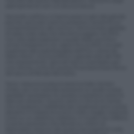
mercato del lavoro, liberalizzazioni, riduzione degli
adempimenti) non vi è alcuna traccia.
Secondo: sull’Imu ci hanno presi in giro alla grande
perché, secondo tutte le proiezioni verosimili sul
comportamento dei comuni, l’ammontare globale
di tasse sulla casa che dovremo pagare nel 2014
non solo sarà superiore a quello della vecchia e
ormai rimpianta Ici (in vigore fino al 2011), ma sarà
superiore alla superstangata dell’Imu voluta da
Mario Monti. Una sconfitta in grande stile del Pdl,
che stranamente i giornali hanno scambiato per
una vittoria, come se questa finanziaria fosse farina
del sacco di Renato Brunetta.
Terzo: nessuna scossa al sistema Italia. Sia ben
chiaro, qui non prendo posizione su quale scossa
sarebbe necessaria. Su questo si possono avere le
idee più diverse. Il punto, però, è che se le risorse
che si possono mobilitare per qualcosa sono scarse
(diciamo 5 miliardi di euro) è molto meglio metterle
tutte su un obiettivo soltanto, in modo che l’effetto
si senta, piuttosto che diluirle su milioni di
destinatari nessuno dei quali si accorgerà di nulla,