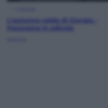
In Edicola
L’autunno caldo di Giorgia –
Panorama in edicola
Sfoglia ora