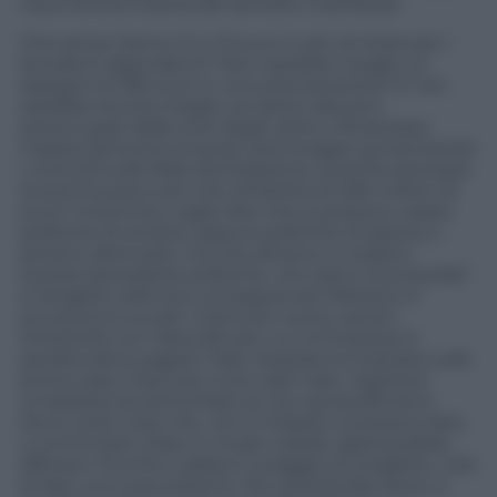
vista l’entità irrisoria dei benefici individuali.
Che senso hanno 14 o 15 euro in più al mese per i
lavoratori dipendenti? Non sarebbe meglio un
assegno di 180 euro in una sola soluzione? E non
sarebbe ancora meglio, se siamo davvero
preoccupati delle sorti degli ultimi, rifinanziare
massicciamente la social card (magari aumentando
i controlli sulle false dichiarazioni), anziché stanziare
la somma poco più che simbolica di 250 milioni di
euro? Insomma, voglio dire che si possono varare
politiche di sinistra, oppure politiche di destra, e
persino alternarle, ma che almeno si vedano,
queste benedette politiche, che siano riconoscibili
e tangibili nelle loro conseguenze! Mettere in
sicurezza le scuole. Costruire nuove carceri.
Smetterla con l’assurdo per cui un’impresa in
perdita deve pagare l’Irap. Azzerare le imposte sulla
prima casa. Costruire nuovi asili nido. Garantire
un’assistenza domiciliare ai non autosufficienti.
Sono tutte cose che, con 5 miliardi, si possono fare,
o cominciare a fare in modo visibile, apprezzabile,
efficace. Purché si abbia il coraggio di scegliere, cioè
di fare una cosa soltanto. Per poterla fare bene, e