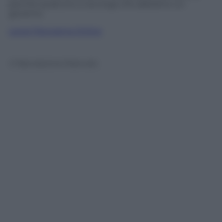
perché qualcuno si accorga che abbiamo un
governo.
Leggi Panorama Online
© Riproduzione Riservata