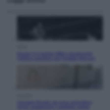
Leggi anche
Musica
Queen: il 9 agosto 1986 a Knebworth
l’ultimo concerto con Freddie Mercury
Economia
Cassetto fiscale: ora puoi controllare
avvisi, pagamenti e pratiche online