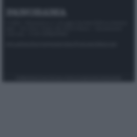
© 2025 – Panorama s.r.l. (Gruppo Società Editrice Italiana
spa) – Via Vittor Pisani 28, 20124 Milano – riproduzione
riservata – P.IVA 10518230965
Attualità
Lifestyle
Moda
Video
Podcast
Abbonati
Preferenze Privacy
Privacy Policy
Cookie Policy
Note legali