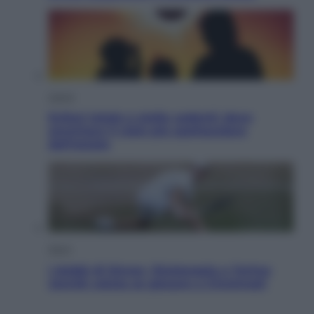
Viaggi
Eclissi totale e stelle cadenti: dove
ammirare il cielo più spettacolare
dell’estate
Sport
I dubbi di Sinner, fisioterapia a Torino:
Jannik valuta se giocare a Cincinnati