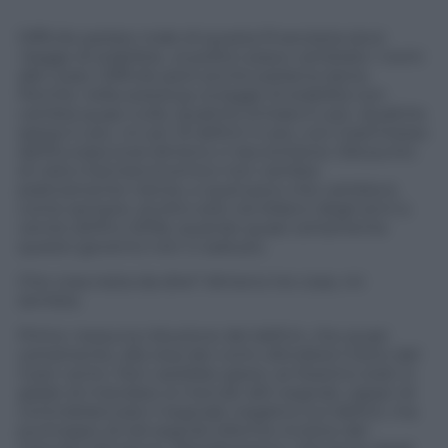
Difficile parlare male di questa finanziaria (anzi
«legge di stabilità», ai politici piace cambiare i nomi
alle cose). Difficile però anche parlarne bene.
Perché, nella sostanza, la legge di stabilità non
cambia quasi nulla. Qualche entrata in più. Qualche
spesa in più. Un po’ di deficit in più, con il permesso
dell’Europa (così almeno ci raccontano). Dal punto
di vista macroeconomico non cambia
praticamente niente, e quel poco che cambia è,
come sempre, iscritto solo nei bilanci degli anni a
venire (2015 e 2016), quando quasi certamente
questo governo non ci sarà più.
Che cosa resta da dire? Almeno tre cose, mi
sembra.
Primo: nessuna riduzione del deficit, che quasi
certamente, alla resa dei conti, sfonderà il tetto del
3 per cento. Non sarebbe grave, se fossimo stati in
grado di mandare ai mercati altri segnali, capaci di
controbilanciare il segnale negativo sul deficit, ma
purtroppo di tali segnali (riforme incisive del