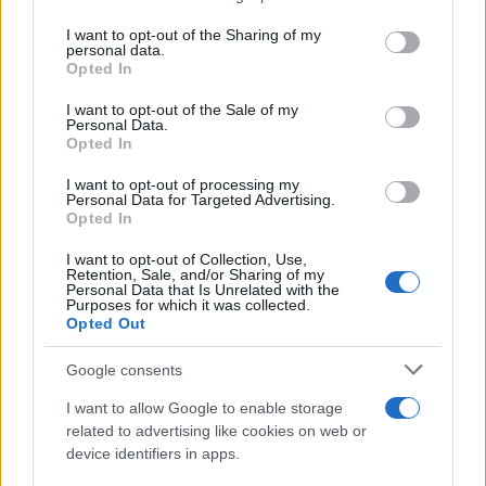
on the IAB’s List of Downstream Participants that may further
I want to opt-out of the Sharing of my
disclose it to other third parties.
personal data.
Opted In
Please note that this website/app uses one or more Google
services and may gather and store information including but
I want to opt-out of the Sale of my
Personal Data.
not limited to your visit or usage behaviour. You may click to
Opted In
grant or deny consent to Google and its third-party tags to
use your data for below specified purposes in below Google
I want to opt-out of processing my
consent section.
Personal Data for Targeted Advertising.
Opted In
I want to opt-out of Collection, Use,
Retention, Sale, and/or Sharing of my
Personal Data that Is Unrelated with the
Purposes for which it was collected.
Opted Out
Google consents
I want to allow Google to enable storage
related to advertising like cookies on web or
device identifiers in apps.