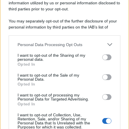
information utilized by us or personal information disclosed to
third parties prior to your opt-out.
You may separately opt-out of the further disclosure of your
personal information by third parties on the IAB’s list of
downstream participants.
Personal Data Processing Opt Outs
This information may also be disclosed by us to third parties
on the IAB’s List of Downstream Participants that may further
I want to opt-out of the Sharing of my
disclose it to other third parties.
personal data.
Opted In
Please note that this website/app uses one or more Google
services and may gather and store information including but
I want to opt-out of the Sale of my
Personal Data.
not limited to your visit or usage behaviour. You may click to
Opted In
grant or deny consent to Google and its third-party tags to
use your data for below specified purposes in below Google
I want to opt-out of processing my
consent section.
Personal Data for Targeted Advertising.
Opted In
I want to opt-out of Collection, Use,
Retention, Sale, and/or Sharing of my
Personal Data that Is Unrelated with the
Purposes for which it was collected.