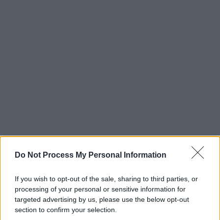
Do Not Process My Personal Information
If you wish to opt-out of the sale, sharing to third parties, or
processing of your personal or sensitive information for
targeted advertising by us, please use the below opt-out
section to confirm your selection.