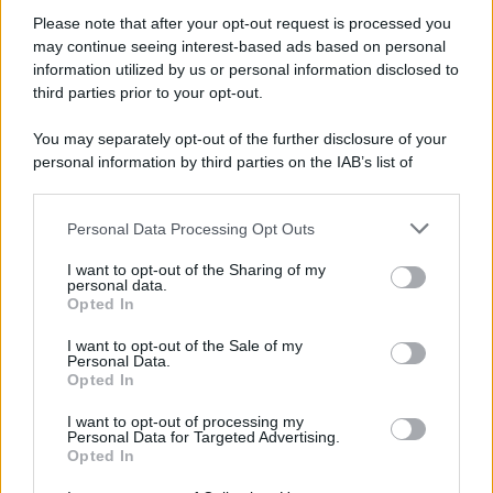
Please note that after your opt-out request is processed you
may continue seeing interest-based ads based on personal
information utilized by us or personal information disclosed to
third parties prior to your opt-out.
You may separately opt-out of the further disclosure of your
personal information by third parties on the IAB’s list of
downstream participants.
Personal Data Processing Opt Outs
This information may also be disclosed by us to third parties
on the IAB’s List of Downstream Participants that may further
I want to opt-out of the Sharing of my
disclose it to other third parties.
personal data.
Opted In
Please note that this website/app uses one or more Google
services and may gather and store information including but
I want to opt-out of the Sale of my
Personal Data.
not limited to your visit or usage behaviour. You may click to
Opted In
grant or deny consent to Google and its third-party tags to
use your data for below specified purposes in below Google
I want to opt-out of processing my
consent section.
Personal Data for Targeted Advertising.
Opted In