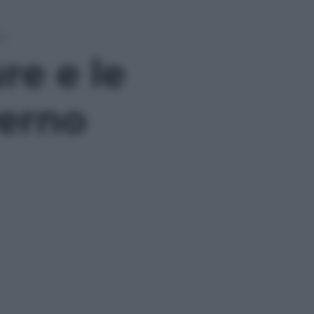
no
ure e le
verno