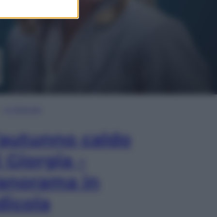
In Edicola
’autunno caldo
i Giorgia –
anorama in
dicola