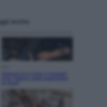
ggi anche
Sport
Pellacani fa la storia: 5 medaglie
d’oro “Adesso voglio raggiungere
le cinesi”