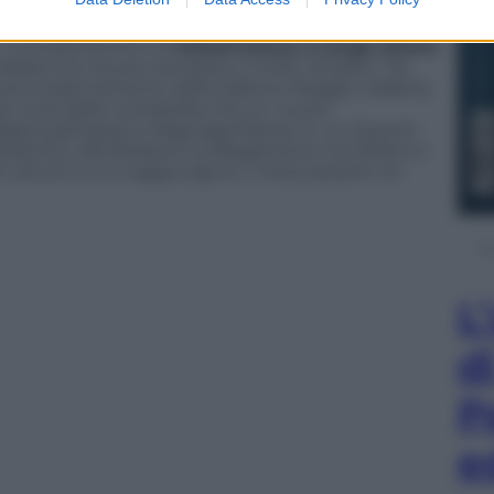
opeo.
à i completamenti di
infrastrutture a lungo attese
ebbero la vita più semplice a molti cittadini. Tra
sso ammodernamento della Salerno-Reggio Calabria,
 nel nord della Lombardia che un nuovo
 Malpensa/Cassano Magnago/Varese in un tessuto
talia) fino alla Brebemi (collegamento tra Milano e
 veicoli a cui si aggiungono i mezzi pesanti on
L
d
P
e