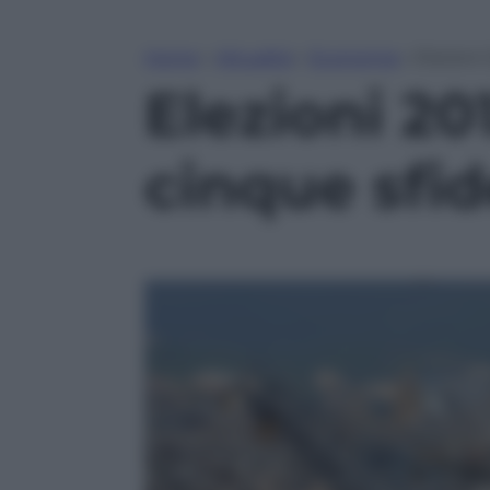
Home
»
Attualità
»
Economia
»
Elezioni
Elezioni 201
cinque sfi