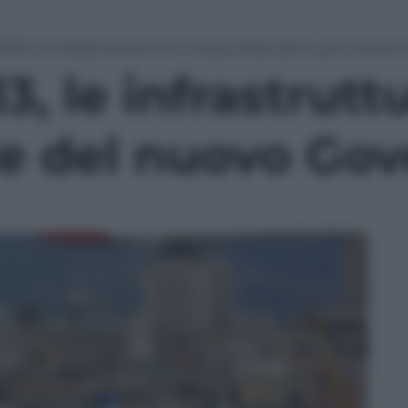
 2013, le infrastrutture e le cinque sfide del nuovo Gover
3, le infrastrutt
de del nuovo Go