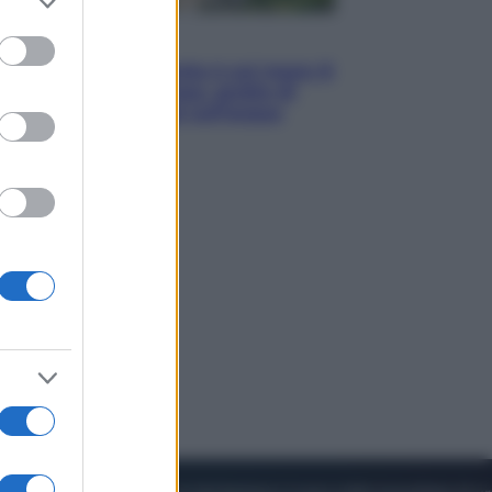
to grant or
ed purposes
Viaggi
La Thailandia segreta è sul mare: 8
luoghi tra delfini rosa, grotte di
smeraldo e villaggi sull’acqua