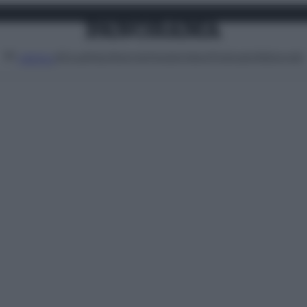
Attualità
Lifestyle
Moda
Video
Podcast
Abbonati
MENU