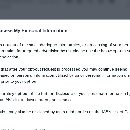
7 Febbraio 2013
– Lettura: 3
inuti
ocess My Personal Information
to opt-out of the sale, sharing to third parties, or processing of your per
nti preferite
formation for targeted advertising by us, please use the below opt-out s
 selection.
di di fondi. Dalla banda larga agli
. Temi già visti. Che richiedono una svolta
 that after your opt-out request is processed you may continue seeing i
ased on personal information utilized by us or personal information dis
 prior to your opt-out.
rately opt-out of the further disclosure of your personal information by
he IAB’s list of downstream participants.
tion may also be disclosed by us to third parties on the IAB’s List of 
 that may further disclose it to other third parties.
 that this website/app uses one or more Google services and may gath