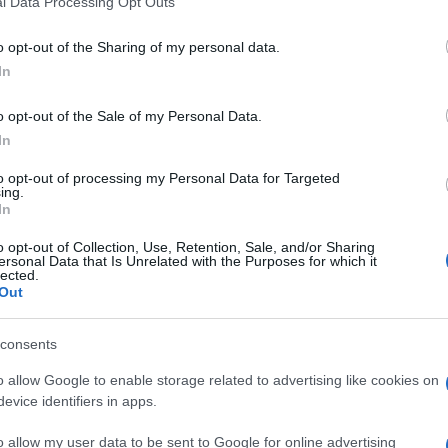
l Data Processing Opt Outs
including but not limited to your visit or usage behaviour. You may click 
 to Google and its third-party tags to use your data for below specifi
o opt-out of the Sharing of my personal data.
ogle consent section.
In
o opt-out of the Sale of my Personal Data.
In
senta il Paese all’indomani delle elezioni. Il
 budget. Non manca nulla: dalle grandi opere in
to opt-out of processing my Personal Data for Targeted
ing.
ffrontare. In ballo ci sono all’incirca
30 miliardi di
In
ione nazionale dei costruttori edili) riprese da
Il
di infrastrutture stradali e ferroviarie; 13 per le aree
o opt-out of Collection, Use, Retention, Sale, and/or Sharing
strutturali europei.
ersonal Data that Is Unrelated with the Purposes for which it
lected.
nvestimenti che potrebbero arrivare dai privati
Out
governo Monti dalla
defiscalizzazione Ires, Irap e
t bond come strumento di raccolta di mezzi fino
posta sulle infrastrutture con un tetto superiore ai
consents
 del Paese, è che si torni a pensare a una strategia
o allow Google to enable storage related to advertising like cookies on
evice identifiers in apps.
ali prioritarie:
ostrade digitali
dovrebbe essere un diritto
o allow my user data to be sent to Google for online advertising