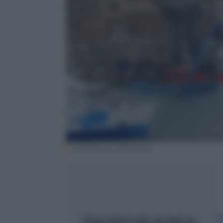
ANSA/LUCA ZENNARO
C