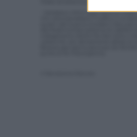
l’Italia nel sistema socio economico eur
– Sarebbero infine sogni divenuti realt
che velocizzerebbero il traffico e render
questi vale la pena ricordare il discu
alla Pedemontata (sistema di viabilità
collegamento diretto fra Osio Sotto e
urbano fra i più densamente abitati di I
Brescia ogni giorno percorso da 100.000
punte di 40 mila al giorno).
© Riproduzione Riservata