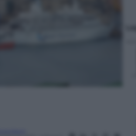
Le
inzia Meoni