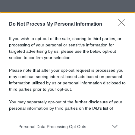
Do Not Process My Personal Information
If you wish to opt-out of the sale, sharing to third parties, or
processing of your personal or sensitive information for
targeted advertising by us, please use the below opt-out
section to confirm your selection.
Please note that after your opt-out request is processed you
may continue seeing interest-based ads based on personal
information utilized by us or personal information disclosed to
third parties prior to your opt-out.
You may separately opt-out of the further disclosure of your
personal information by third parties on the IAB’s list of
downstream participants.
Personal Data Processing Opt Outs
This information may also be disclosed by us to third parties
on the IAB’s List of Downstream Participants that may further