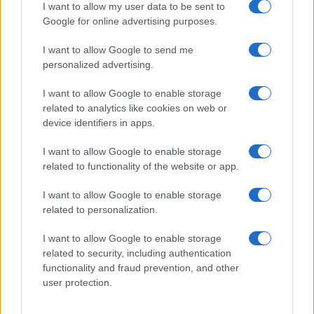
I want to allow my user data to be sent to
Google for online advertising purposes.
I want to allow Google to send me
personalized advertising.
I want to allow Google to enable storage
related to analytics like cookies on web or
device identifiers in apps.
I want to allow Google to enable storage
related to functionality of the website or app.
I want to allow Google to enable storage
related to personalization.
I want to allow Google to enable storage
related to security, including authentication
functionality and fraud prevention, and other
user protection.