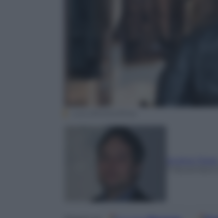
Luca Zennaro/Ansa
Andrea Telar
7 Novembre 