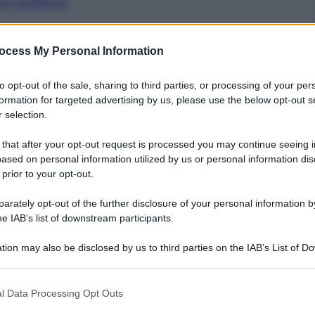
nti preferite
rischia di paralizzare l’economia italiana
ocess My Personal Information
 presidente di Confindustria Squinzi
to opt-out of the sale, sharing to third parties, or processing of your per
formation for targeted advertising by us, please use the below opt-out s
 selection.
 that after your opt-out request is processed you may continue seeing i
ased on personal information utilized by us or personal information dis
 prior to your opt-out.
rately opt-out of the further disclosure of your personal information by
he IAB’s list of downstream participants.
tion may also be disclosed by us to third parties on the IAB’s List of 
 that may further disclose it to other third parties.
 that this website/app uses one or more Google services and may gath
l Data Processing Opt Outs
including but not limited to your visit or usage behaviour. You may click 
te di Confindustria, Giorgio Squinzi
, che ha