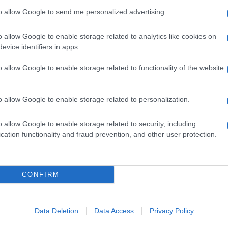
to allow Google to send me personalized advertising.
boccare una spirale negativa da cui riesce a
pettative di un ribasso dei prezzi nei mesi a
sono spinti a spostare in avanti le proprie
o allow Google to enable storage related to analytics like cookies on
sceglie di aspettare ancora un po’ per comprarsi
evice identifiers in apps.
ie aziende sono invogliate a rimandare nel tempo
 trovare dei prezzi più convenienti sul mercato. Con
o allow Google to enable storage related to functionality of the website
 di ripresa del pil che si intravedono in Italia
aleno.
o allow Google to enable storage related to personalization.
ima metà del decennio scorso, si è verificato per
gativo per l’economia che affondava le proprie
cessione del 2009
, invece, anche alcuni paesi
o allow Google to enable storage related to security, including
una piccola deflazione, con un calo marginale dei
cation functionality and fraud prevention, and other user protection.
 un periodo di un solo mese.
 PUO’ SUCCEDERE
CONFIRM
Data Deletion
Data Access
Privacy Policy