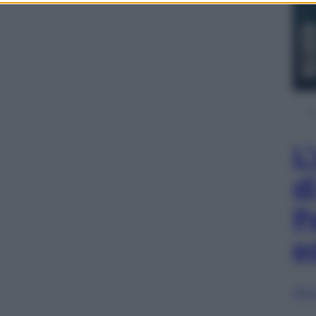
L
d
P
e
Sfog