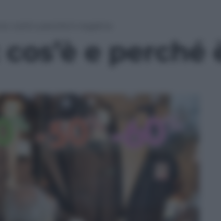
ne: cos’è e perché è negativa
 cos’è e perché 