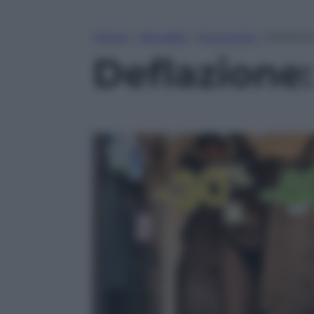
Home
»
Attualità
»
Economia
»
Deflazio
Deflazione: