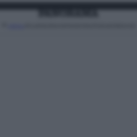
Attualità
Lifestyle
Moda
Video
Podcast
Abbonati
MENU