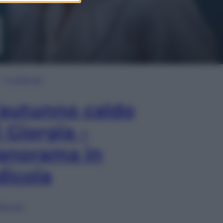
In Edicola
’autunno caldo
i Giorgia –
anorama in
dicola
lia ora