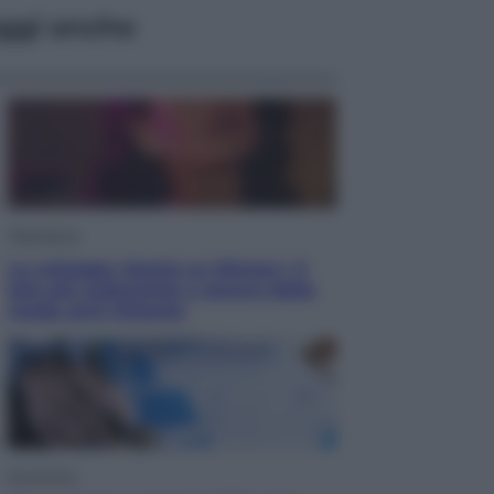
ggi anche
Televisione
Le schegge riporta su Disney+ il
lato più seducente e oscuro della
moda anni Ottanta
Economia