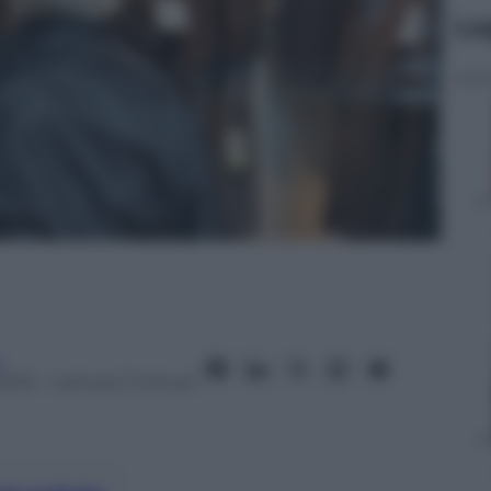
Le
a
2013
– Lettura: 3 minuti