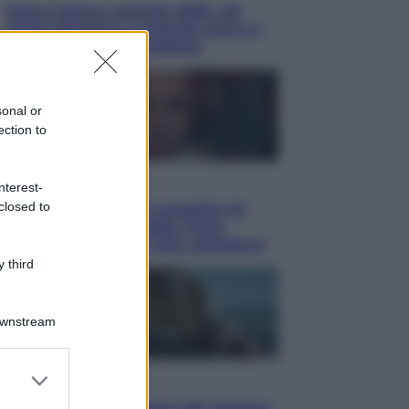
Nuovo bonus energia 2026, chi
potrà ottenerlo e quando arriva il
nuovo aiuto sulle bollette
sonal or
ection to
Televisione
nterest-
closed to
Squid Game USA, il progetto di
David Fincher sarebbe stato
accantonato. Ecco cosa sappiamo
 third
Downstream
er and store
Cinema
to grant or
Robin Hood – Il prezzo del sangue: