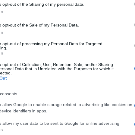
 to Google and its third-party tags to use your data for below specifi
o opt-out of the Sharing of my personal data.
onomia italiana, non risparmiando critiche severe
ogle consent section.
dal governo Letta.
In
o opt-out of the Sale of my Personal Data.
ento su un fenomeno rischioso che potrebbe
In
no, almeno tra le generazioni più giovani, ha mai
azione, che consiste in un calo generalizzato dei
to opt-out of processing my Personal Data for Targeted
ing.
esatto contrario dell’inflazione.
Mentre negli
In
o paese era impegnato in una strenua lotta contro il
i a combattere
un nemico altrettanto insidioso
o opt-out of Collection, Use, Retention, Sale, and/or Sharing
ione è già diventata realtà, con un calo dei prezzi
ersonal Data that Is Unrelated with the Purposes for which it
lected.
Out
l costo della vita scende invece di salire? Purtroppo,
 sono molti e si manifestano in coincidenza di una
consents
ale.
Le deflazione si verifica infatti quando i
 spende poco e molte aziende, per sopravvivere,
o allow Google to enable storage related to advertising like cookies on
e i prezzi dei propri prodotti.
Non ci sarebbe
evice identifiers in apps.
rischio concreto di una reazione a catena: quando
infatti, anche i suoi concorrenti sono costretti a
gini di guadagno.
o allow my user data to be sent to Google for online advertising
s.