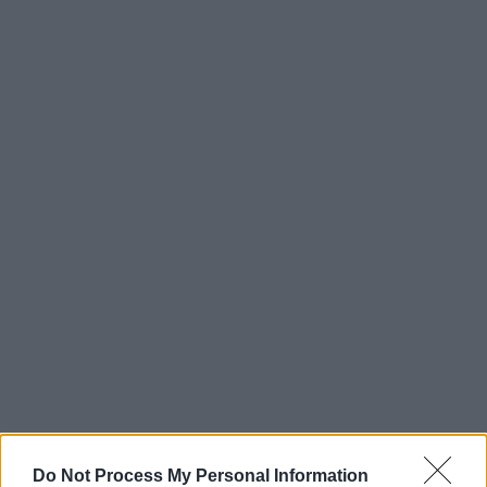
Do Not Process My Personal Information