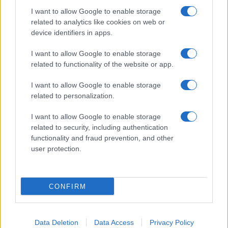
I want to allow Google to enable storage
related to analytics like cookies on web or
device identifiers in apps.
I want to allow Google to enable storage
related to functionality of the website or app.
I want to allow Google to enable storage
related to personalization.
I want to allow Google to enable storage
related to security, including authentication
functionality and fraud prevention, and other
user protection.
CONFIRM
Data Deletion
Data Access
Privacy Policy