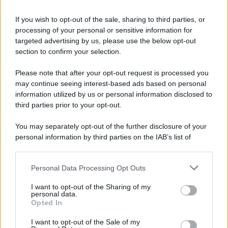
If you wish to opt-out of the sale, sharing to third parties, or
processing of your personal or sensitive information for
targeted advertising by us, please use the below opt-out
section to confirm your selection.
Please note that after your opt-out request is processed you
may continue seeing interest-based ads based on personal
information utilized by us or personal information disclosed to
third parties prior to your opt-out.
You may separately opt-out of the further disclosure of your
personal information by third parties on the IAB’s list of
downstream participants.
Personal Data Processing Opt Outs
This information may also be disclosed by us to third parties
on the IAB’s List of Downstream Participants that may further
I want to opt-out of the Sharing of my
disclose it to other third parties.
personal data.
Opted In
Please note that this website/app uses one or more Google
services and may gather and store information including but
I want to opt-out of the Sale of my