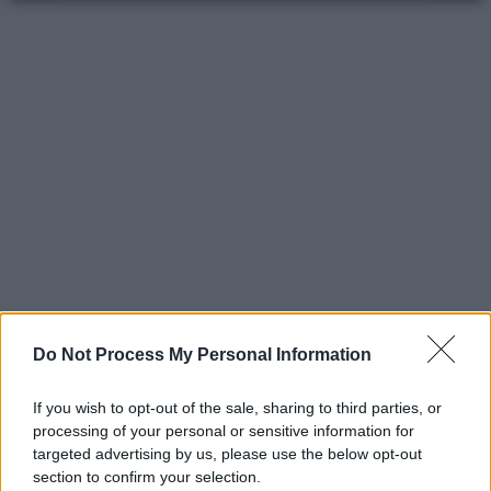
Do Not Process My Personal Information
If you wish to opt-out of the sale, sharing to third parties, or
processing of your personal or sensitive information for
targeted advertising by us, please use the below opt-out
section to confirm your selection.