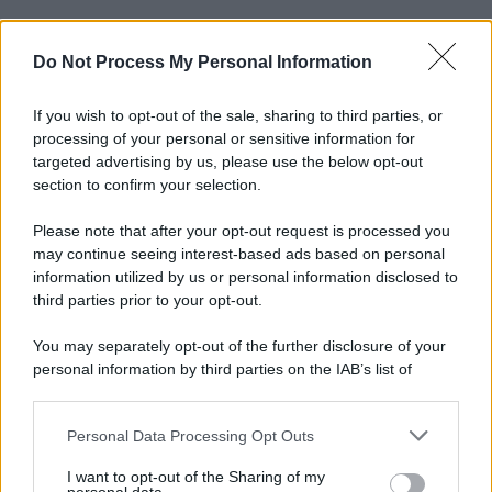
Do Not Process My Personal Information
If you wish to opt-out of the sale, sharing to third parties, or
processing of your personal or sensitive information for
targeted advertising by us, please use the below opt-out
section to confirm your selection.
Please note that after your opt-out request is processed you
may continue seeing interest-based ads based on personal
information utilized by us or personal information disclosed to
third parties prior to your opt-out.
You may separately opt-out of the further disclosure of your
personal information by third parties on the IAB’s list of
downstream participants.
Personal Data Processing Opt Outs
This information may also be disclosed by us to third parties
on the IAB’s List of Downstream Participants that may further
I want to opt-out of the Sharing of my
disclose it to other third parties.