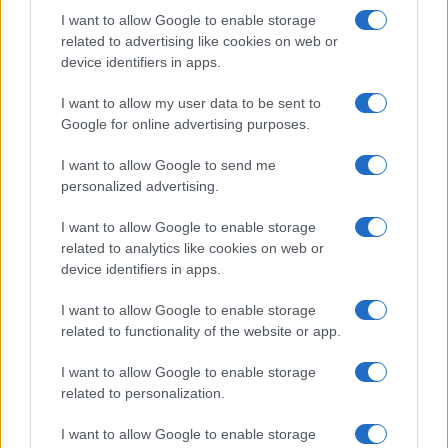
I want to allow Google to enable storage
related to advertising like cookies on web or
device identifiers in apps.
I want to allow my user data to be sent to
Google for online advertising purposes.
I want to allow Google to send me
personalized advertising.
I want to allow Google to enable storage
related to analytics like cookies on web or
device identifiers in apps.
I want to allow Google to enable storage
related to functionality of the website or app.
I want to allow Google to enable storage
related to personalization.
I want to allow Google to enable storage